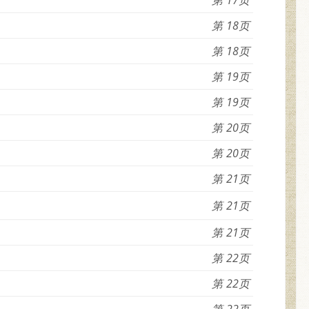
18
18
19
19
20
20
21
21
21
22
22
22