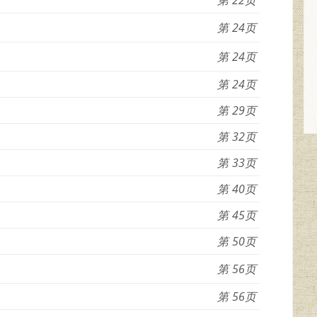
24
24
24
29
32
33
40
45
50
56
56