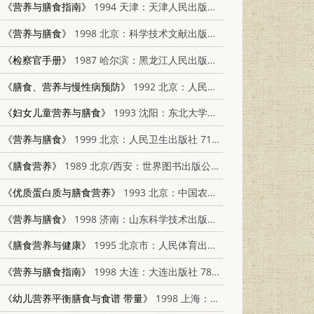
《营养与膳食指南》
1994 天津：天津人民出版社 7201019767
《营养与膳食》
1998 北京：科学技术文献出版社 7502330607
《检察官手册》
1987 哈尔滨：黑龙江人民出版社 7207000863
《膳食、营养与慢性病预防》
1992 北京：人民卫生出版社 7117018054
《妇女儿童营养与膳食》
1993 沈阳：东北大学出版社 7810067303
《营养与膳食》
1999 北京：人民卫生出版社 7117032472
《膳食营养》
1989 北京/西安：世界图书出版公司 7506200007
《优质蛋白质与膳食营养》
1993 北京：中国农业科技出版社 7800265889
《营养与膳食》
1998 济南：山东科学技术出版社 7533122917
《膳食营养与健康》
1995 北京市：人民体育出版社 7500911297
《营养与膳食指南》
1998 大连：大连出版社 7806124659
《幼儿营养平衡膳食与食谱 带量》
1998 上海：上海科学普及出版社 7542714376