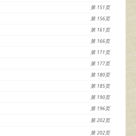
151
156
161
166
171
177
180
185
190
196
202
202