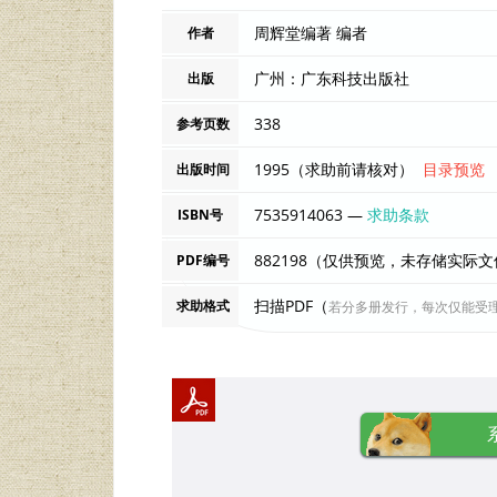
周辉堂编著 编者
作者
广州：广东科技出版社
出版
338
参考页数
1995（求助前请核对）
目录预览
出版时间
7535914063 —
求助条款
ISBN号
882198（仅供预览，未存储实际
PDF编号
扫描PDF（
求助格式
若分多册发行，每次仅能受