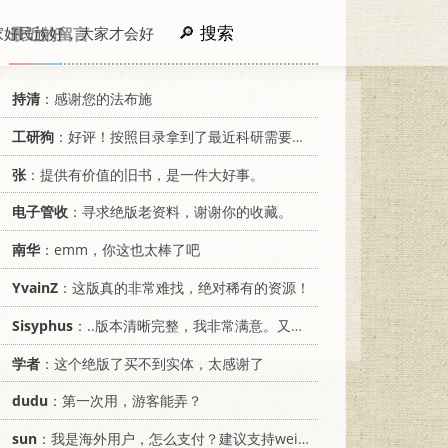
搜索
家好民族好，大家才会好
最近的留言
持清
：感谢您的法布施
工研狗
：好评！按照目录拿到了最近科研需要的材料！
张
：提供有价值的旧书，是一件大好事。
电子管收
：寻求绝版老资料，谢谢你的收藏。
南华
：emm，你这也太棒了吧
YvainZ
：这版真的非常难找，绝对稀有的资源！
Sisyphus
：..版本清晰完整，我非常满意。又及，这本《话语的真相》...
学者
：这个绝版了买不到实体，太感谢了
dudu
：第一次用，游客能弄？
sun
：我是海外用户，怎么支付？建议支持weixin支付