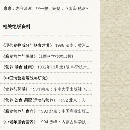
康康
：内容清晰、很平整、完整，点赞👍 感谢~
相关绝版资料
《现代食物成分与膳食营养》
1998 济南：黄河出版社 7801520335
《膳食营养与保健》
江西科学技术出版社
《营养 膳食 健康》
1992年10月第1版 科学技术文献出版社
《中国海警发展战略研究》
《食养与药膳》
1994 南京：东南大学出版社 7810239295
《营养·饮食·调配 运动与营养》
1992 北京：人民体育出版社 7500907826
《膳食营养与食疗》
1993 北京：中国商业出版社 7504416622
《中老年膳食营养》
1994 赤峰：内蒙古科学技术出版社 753800548X