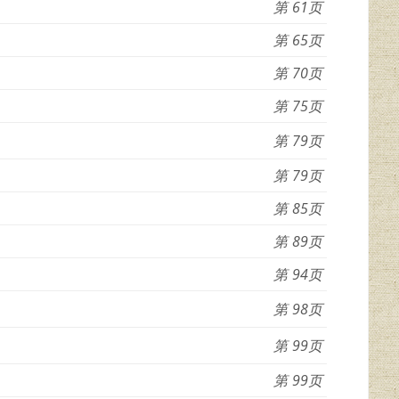
61
65
70
75
79
79
85
89
94
98
99
99