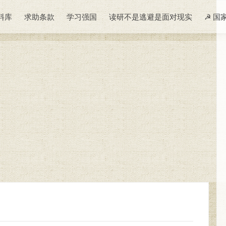
料库
求助条款
学习强国
读研不是逃避是面对现实
☭ 国