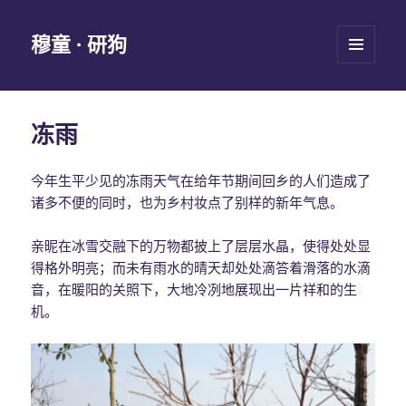
穆童 · 研狗
菜单和
挂件
冻雨
今年生平少见的冻雨天气在给年节期间回乡的人们造成了
诸多不便的同时，也为乡村妆点了别样的新年气息。
亲昵在冰雪交融下的万物都披上了层层水晶，使得处处显
得格外明亮；而未有雨水的晴天却处处滴答着滑落的水滴
音，在暖阳的关照下，大地冷冽地展现出一片祥和的生
机。