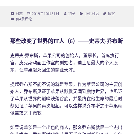
格
日志
发
2019年10月31日
作
狗子
分
小小日记
标
博客
式
是的，博客又开始更新了！
有4条评论
布
者
类
签
于
那些改变了世界的IT人（6）——史蒂夫·乔布斯
史蒂夫·乔布斯，苹果公司的创始人，董事长，首席执行
官，皮克斯动画工作室的创始者，迪士尼最大的个人股
东，让苹果起死回生的商业天才。
提起乔布斯不能不说的就是苹果，作为苹果公司的主要创
始人，乔布斯见证了苹果从默默无闻到震惊世界，也见证
了苹果从世界的巅峰跌落谷底，并最终在他生命的最后时
刻见证了苹果的再次崛起，可以这样说乔布斯之于苹果就
像盖茨之于微软。
如果说盖茨是一个出色的商人，那么乔布斯就是一个杰出