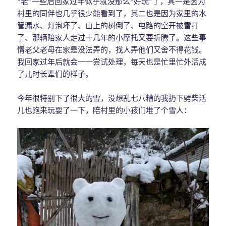
“老”一些后回家过年似乎就没那么“好玩”了，其一是因为
村里的同伴也几乎很少能看到了，其二也是因为家里的水
管漏水、灯泡坏了、山上的树倒了、电路的空开被雷打
了、那辆陪家人走过十几年的小摩托又要折腾了。这些事
情老父老母在家是没法弄的，找人弄他们又舍不得花钱。
我回家过年后就会一一尝试处理，每天也是忙里忙外活成
了儿时长辈们的样子。
今年很特别下了很大的雪，没想乱七八糟的我扔下劈柴活
儿也跑来玩耍了一下，陪村里的小孩们堆了个雪人：