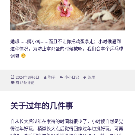
她想……孵小鸡……而且不让你把鸡蛋拿走；小时候遇到
这种情况，为防止拿鸡蛋的时候被啄，我们会拿个乒乓球
调包
发
2024年3月6日
作
狗子
分
小小日记
标
冻雨
布
冻雨
有13条评论
者
类
签
于
关于过年的几件事
自从长大后过年在家待的时间就很少了，小时候自然是觉
得过年好玩，稍微长大点后觉得回家过年也挺好玩，可再