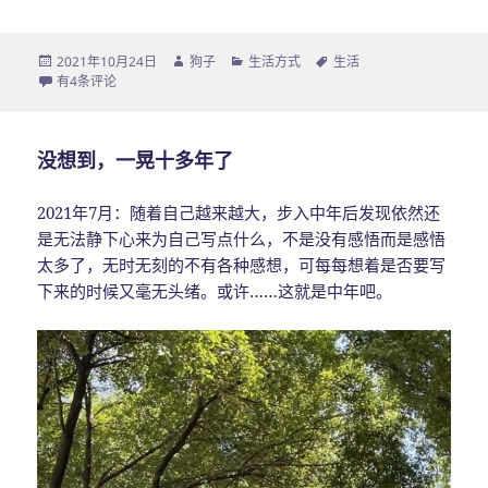
发
2021年10月24日
作
狗子
分
生活方式
标
生活
布
该不该讨厌洗碗？
有4条评论
者
类
签
于
没想到，一晃十多年了
2021年7月：随着自己越来越大，步入中年后发现依然还
是无法静下心来为自己写点什么，不是没有感悟而是感悟
太多了，无时无刻的不有各种感想，可每每想着是否要写
下来的时候又毫无头绪。或许……这就是中年吧。