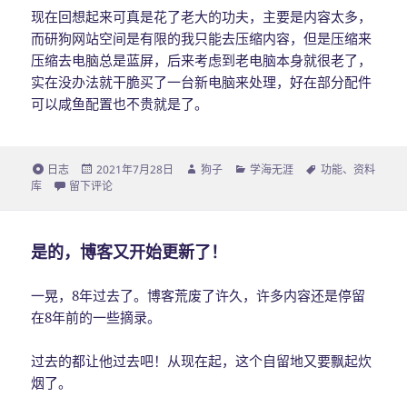
现在回想起来可真是花了老大的功夫，主要是内容太多，
而研狗网站空间是有限的我只能去压缩内容，但是压缩来
压缩去电脑总是蓝屏，后来考虑到老电脑本身就很老了，
实在没办法就干脆买了一台新电脑来处理，好在部分配件
可以咸鱼配置也不贵就是了。
格
日志
发
2021年7月28日
作
狗子
分
学海无涯
标
功能
、
资料
库
式
于疫情期间给博客附带一个科研图表库（数据有点多）
留下评论
布
者
类
签
于
是的，博客又开始更新了！
一晃，8年过去了。博客荒废了许久，许多内容还是停留
在8年前的一些摘录。
过去的都让他过去吧！从现在起，这个自留地又要飘起炊
烟了。