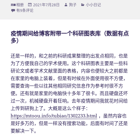
格
相册
发
2021年7月28日
作
狗子
分
小小日记
式
没想到，一晃十多年了
有9条评论
布
者
类
于
疫情期间给博客附带一个科研图表库（数据有点
多）
还是一样的，和之前的科研成果整理的出发点相同，也是
为了方便我自己的学术使用。这个科研图表主要是一些科
研论文或者学术文献里面的表格，内容也便较大之前都是
在家里的电脑上装着，但是有时候在外面使用很不方便，
需要查询一些以往其他相同研究信息作为参考时很不方
便。还有就是家里的电脑快十多年了很卡。而且硬盘还坏
过一次，机械硬盘开着狂响。去年疫情期间我就花时间给
上传到研狗上了。大概是这么个样子：
https://mtoou.info/tubiao/1302233.html
，虽然内容也
是好多万的，但是一样没有搜索功能，后面有时间了还是
要解决一下。