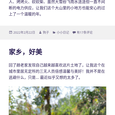
人、烤烤火、砍砍柴、虽然大雪纷飞雨水涟涟但一直不间
断的电力供应，让我们这个大山里的小地方也能安心的过
上了一个温暖的年。
发
2022年2月22日
作
狗子
分
小小日记
关于过年的几件事
有17条评论
布
者
类
于
家乡，好美
回了趟老家发现自己越来越喜欢这片土地了，让我这个在
城市里居无定所的三无人员倍感温馨与美好！我并不是在
逃避什么，只是… 最近似乎又想的太多了。