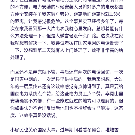
的不方便，电力安装的时候安装人员将好多户的电表都图
方便全安装在了我家窗户旁边，距离地面距离也就1.5米
的距离，让我感觉很危险。这个事其实已经很多年了，每
次在家我看到那一大片电表我就心里发麻，总想着能有什
么方法处理一下，但是人微言轻没什么门路。这次我在家
我就想着解决一下，我尝试着拨打国家电网的电话反馈了
一下，没想到第二天就有人上门处理了，效率非常高的给
处理了。
而且还不是弄完就不管，事后还有两次的电话回访，一次
是国家电网的，一次是县里供电局的。我后来想想，大过
年的一层层传达还有这效率感觉有点惊讶到了。真是要给
国家电力系统点个赞，给这些电力员工点个赞，毕竟山里
安装确实不方便，有一些能过就过的地方可以理解的，但
你如果认为不合理反馈后他们也不推辞会立马解决。这态
度、这效率真是没话说。
小屁民也关心国家大事，过年期间看看冬奥会、堆堆雪