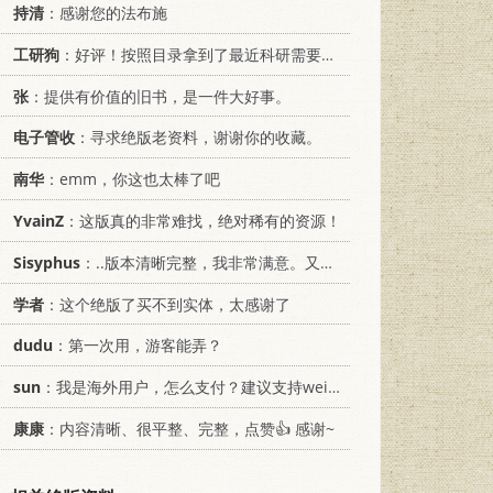
持清
：感谢您的法布施
工研狗
：好评！按照目录拿到了最近科研需要的材料！
张
：提供有价值的旧书，是一件大好事。
电子管收
：寻求绝版老资料，谢谢你的收藏。
南华
：emm，你这也太棒了吧
YvainZ
：这版真的非常难找，绝对稀有的资源！
Sisyphus
：..版本清晰完整，我非常满意。又及，这本《话语的真相》...
学者
：这个绝版了买不到实体，太感谢了
dudu
：第一次用，游客能弄？
sun
：我是海外用户，怎么支付？建议支持weixin支付
康康
：内容清晰、很平整、完整，点赞👍 感谢~