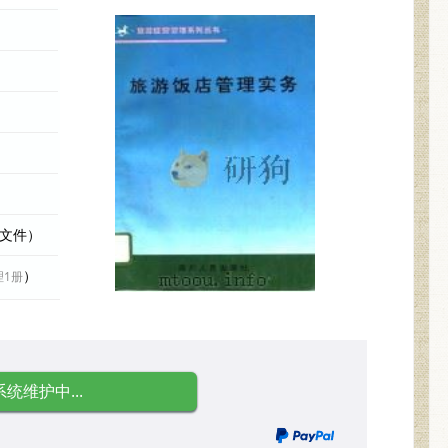
际文件）
）
理1册
系统维护中...