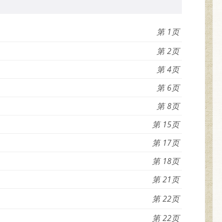
1
2
4
6
8
15
17
18
21
22
22