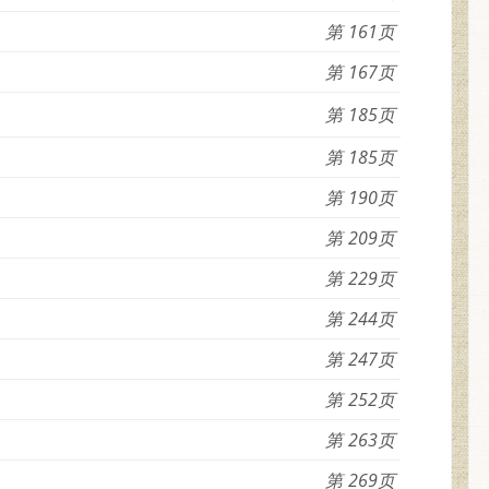
161
167
185
185
190
209
229
244
247
252
263
269