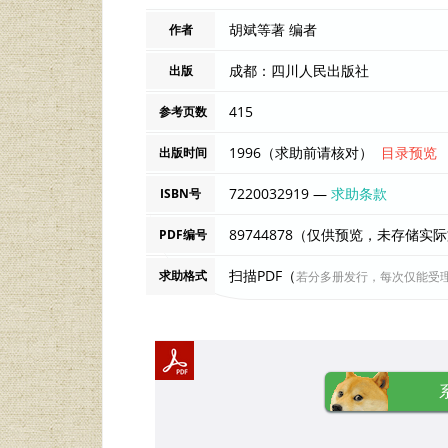
胡斌等著 编者
作者
成都：四川人民出版社
出版
415
参考页数
1996（求助前请核对）
目录预览
出版时间
7220032919 —
求助条款
ISBN号
89744878（仅供预览，未存储实
PDF编号
扫描PDF（
求助格式
若分多册发行，每次仅能受