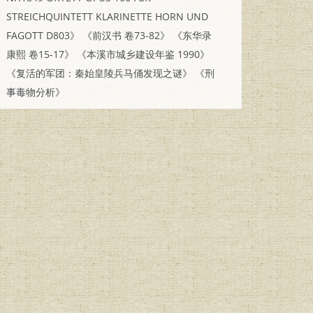
STREICHQUINTETT KLARINETTE HORN UND
FAGOTT D803》
《前汉书 卷73-82》
《东华录
康熙 卷15-17》
《本溪市城乡建设年鉴 1990》
《复活的军团：秦始皇陵兵马俑发现之谜》
《刑
事毒物分析》