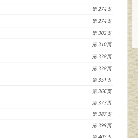
274
274
302
310
338
338
351
366
373
387
399
403