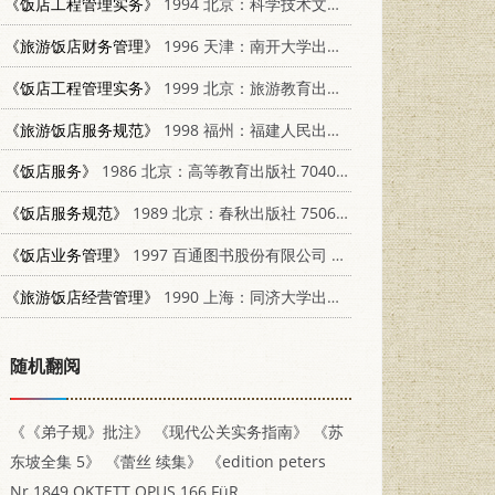
《饭店工程管理实务》
1994 北京：科学技术文献出版社 7502321292
《旅游饭店财务管理》
1996 天津：南开大学出版社 7310009177
《饭店工程管理实务》
1999 北京：旅游教育出版社 7563708030
《旅游饭店服务规范》
1998 福州：福建人民出版社 721103159X
《饭店服务》
1986 北京：高等教育出版社 7040006782
《饭店服务规范》
1989 北京：春秋出版社 7506900742
《饭店业务管理》
1997 百通图书股份有限公司 9578020473
《旅游饭店经营管理》
1990 上海：同济大学出版社 7560805671
随机翻阅
《《弟子规》批注》
《现代公关实务指南》
《苏
东坡全集 5》
《蕾丝 续集》
《edition peters
Nr.1849 OKTETT OPUS 166 FüR