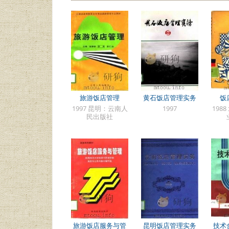
旅游饭店管理
黄石饭店管理实务
饭
1997 昆明：云南人
1997
198
民出版社
旅游饭店服务与管
昆明饭店管理实务
技术