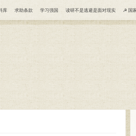
料库
求助条款
学习强国
读研不是逃避是面对现实
☭ 国