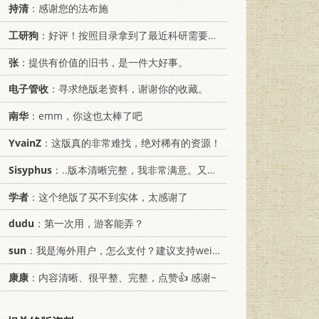
持清
：感谢您的法布施
工研狗
：好评！按照目录拿到了最近科研需要的材料！
张
：提供有价值的旧书，是一件大好事。
电子管收
：寻求绝版老资料，谢谢你的收藏。
南华
：emm，你这也太棒了吧
YvainZ
：这版真的非常难找，绝对稀有的资源！
Sisyphus
：..版本清晰完整，我非常满意。又及，这本《话语的真相》...
学者
：这个绝版了买不到实体，太感谢了
dudu
：第一次用，游客能弄？
sun
：我是海外用户，怎么支付？建议支持weixin支付
康康
：内容清晰、很平整、完整，点赞👍 感谢~