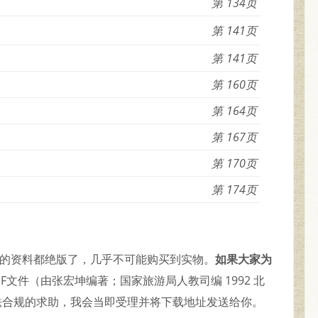
134
141
141
160
164
167
170
174
久的资料都绝版了，几乎不可能购买到实物。
如果大家为
F文件（由张宏坤编著；国家旅游局人教司编 1992 北
合法合规的求助，我会当即受理并将下载地址发送给你。