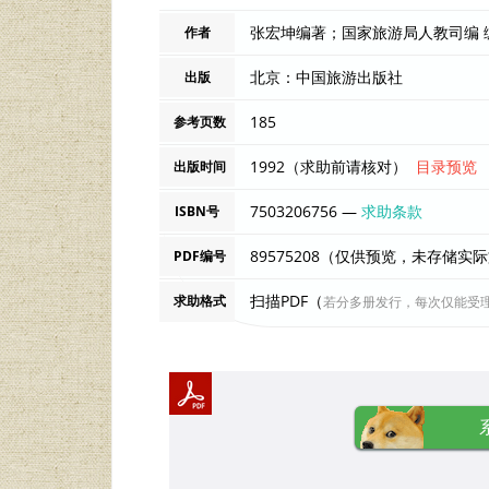
张宏坤编著；国家旅游局人教司编 
作者
北京：中国旅游出版社
出版
185
参考页数
1992（求助前请核对）
目录预览
出版时间
7503206756 —
求助条款
ISBN号
89575208（仅供预览，未存储实
PDF编号
扫描PDF（
求助格式
若分多册发行，每次仅能受