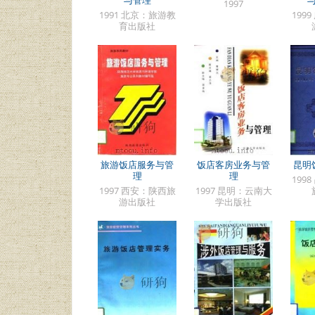
1997
1991 北京：旅游教
199
育出版社
旅游饭店服务与管
饭店客房业务与管
昆明
理
理
199
1997 西安：陕西旅
1997 昆明：云南大
游出版社
学出版社