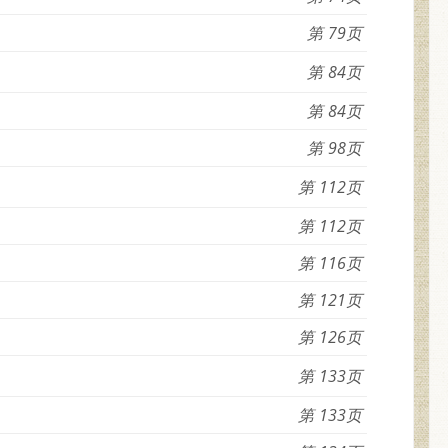
79
84
84
98
112
112
116
121
126
133
133