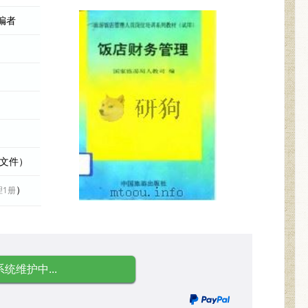
编者
际文件）
）
理1册
系统维护中...