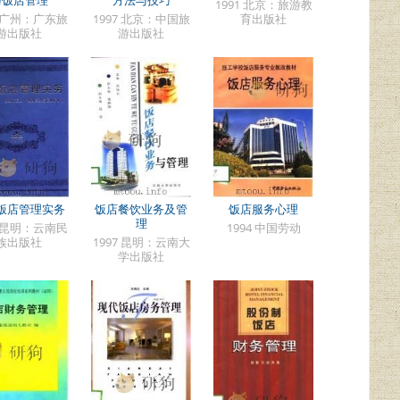
1991 北京：旅游教
9 广州：广东旅
1997 北京：中国旅
育出版社
游出版社
游出版社
饭店管理实务
饭店餐饮业务及管
饭店服务心理
理
8 昆明：云南民
1994 中国劳动
族出版社
1997 昆明：云南大
学出版社