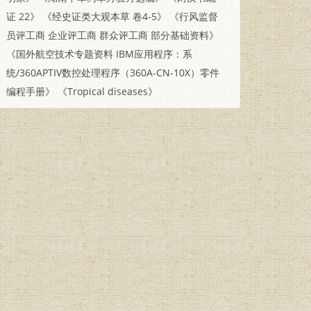
证 22》
《经史证类大观本草 卷4-5》
《行风监督
员评工商 企业评工商 群众评工商 部分基础资料》
《国外航空技术专题资料 IBM应用程序：系
统/360APTIV数控处理程序（360A-CN-10X）零件
编程手册》
《Tropical diseases》