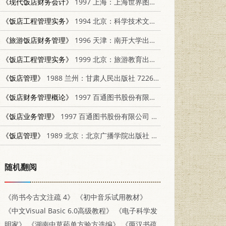
《现代饭店财务会计》
1997 上海：上海世界图书出版公司 7506232219
《饭店工程管理实务》
1994 北京：科学技术文献出版社 7502321292
《旅游饭店财务管理》
1996 天津：南开大学出版社 7310009177
《饭店工程管理实务》
1999 北京：旅游教育出版社 7563708030
《饭店管理》
1988 兰州：甘肃人民出版社 7226004046
《饭店财务管理概论》
1997 百通图书股份有限公司 9578020503
《饭店业务管理》
1997 百通图书股份有限公司 9578020473
《饭店管理》
1989 北京：北京广播学院出版社 7810041908
随机翻阅
《尚书今古文注疏 4》
《初中音乐试用教材》
《中文Visual Basic 6.0高级教程》
《电子科学发
明家》
《湖南中草药单方验方选编》
《两汉书疏