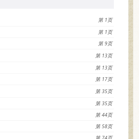
1
1
9
13
13
17
35
35
44
58
74