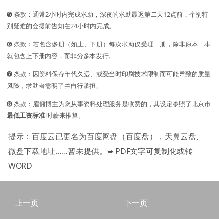
➎ 条款：通常2小时内完成求助，深夜的求助最迟第二天12点前，个别特
别疑难的会提前告知在24小时内完成。
➏ 条款：若包含多册（如上、下册）每次求助仅受理一册，除非原本一本
就包含上下册内容，而非分多本发行。
➐ 条款：因资料保存年代久远、或受当时印刷技术限制而可能导致的质量
风险，求助者需明了并自行承担。
➑ 条款：雇佣博主为您从事资料处理服务是收费的，其设定参照了北京市
最低工资标准
时薪来推算。
提示：百度云已更名为百度网盘（百度盘），天翼云盘、
微盘下载地址……暂未提供。
➥ PDF文字可复制化或转
WORD
上一页
下一页