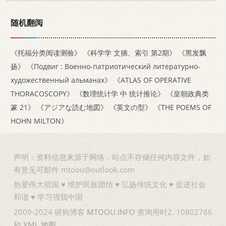
随机翻阅
《托福分类阅读测验》
《科学学 文摘、索引 第2期》
《黑发飘
扬》
《Подвиг : Военно-патриотический литературно-
художественный альманах》
《ATLAS OF OPERATIVE
THORACOSCOPY》
《数理统计学 中 统计推论》
《皇朝政典类
篆 21》
《アジアな読む地図》
《英文の型》
《THE POEMS OF
HOHN MILTON》
声明：资料信息来源于网络，站点不存储任何内容文件，如
有意见可邮件 mtoou@outlook.com
热爱伟大祖国 ♥ 维护民族团结 ♥ 弘扬传统文化 ♥ 促进社会
和谐 ♥ 学习强我中国
2009-2024 研狗博客
MTOOU.INFO
查询用时2. 10802786
秒
XML
地图