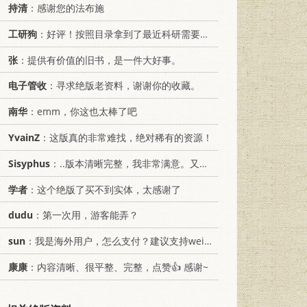
持清
：感谢您的法布施
工研狗
：好评！按照目录拿到了最近科研需要的材料！
张
：提供有价值的旧书，是一件大好事。
电子管收
：寻求绝版老资料，谢谢你的收藏。
南华
：emm，你这也太棒了吧
YvainZ
：这版真的非常难找，绝对稀有的资源！
Sisyphus
：..版本清晰完整，我非常满意。又及，这本《话语的真相》...
学者
：这个绝版了买不到实体，太感谢了
dudu
：第一次用，游客能弄？
sun
：我是海外用户，怎么支付？建议支持weixin支付
康康
：内容清晰、很平整、完整，点赞👍 感谢~