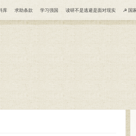
料库
求助条款
学习强国
读研不是逃避是面对现实
☭ 国