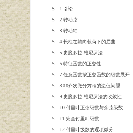
5．1 引论
5．2 转动弦
5．3 转动轴
5．4 长柱在轴向载荷下的屈曲
5．5 史脱多拉-维尼罗法
5．6 特征函数的正交性
5．7 任意函数按正交函数的级数展开
5．8 非齐次微分方程的边值问题
5．9 史脱多拉-维尼罗法的收敛性
5．10 付里叶正弦级数与余弦级数
5．11 完全付里叶级数
5．12 付里叶级数的逐项微分