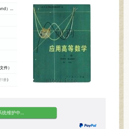
（美）希尔德布兰德（F.B.Hildebrand）著；陈绶章 编者
际文件）
）
理1册
系统维护中...