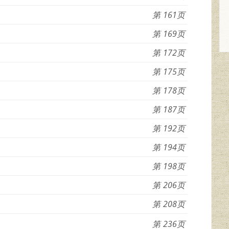
161
169
172
175
178
187
192
194
198
206
208
236