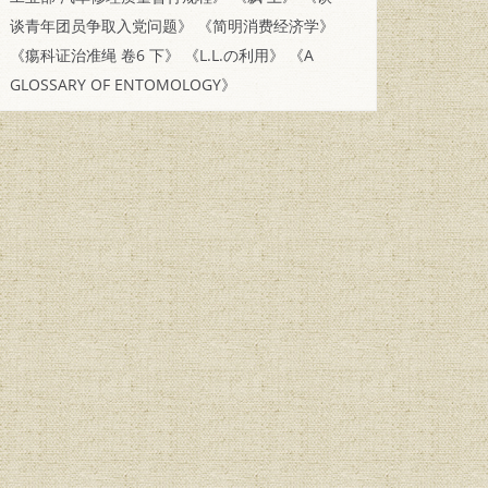
谈青年团员争取入党问题》
《简明消费经济学》
《痬科证治准绳 卷6 下》
《L.L.の利用》
《A
GLOSSARY OF ENTOMOLOGY》