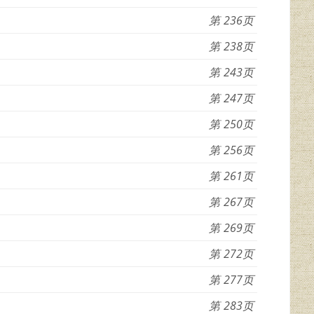
236
238
243
247
250
256
261
267
269
272
277
283