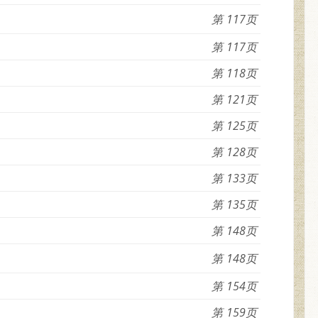
117
117
118
121
125
128
133
135
148
148
154
159