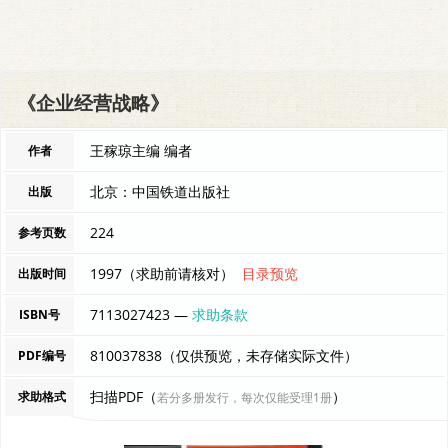
《企业经营战略》
王稼琼主编 编者
作者
北京：中国铁道出版社
出版
224
参考页数
1997（求助前请核对）
目录预览
出版时间
7113027423 —
求助条款
ISBN号
810037838（仅供预览，未存储实际文件）
PDF编号
扫描PDF（
）
求助格式
若分多册发行，每次仅能受理1册