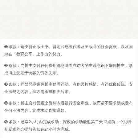
➊️ 条款：请支持正版图书。肯定和感激作者及出版商的社会贡献，以及国
Jia在「教育公平」上作出的努力。
➋️️ 条款：向博主支付任何费用都意味着在访客的主观意识下雇佣博主，形
成博主受雇于访客的劳务关系。
➌ 条款：严禁恶意雇佣博主处理违法、有伤民族感情、有违优良传统、安
全法规之内容，雇方需承担相关后果。
➍ 条款：博主会对受雇之资料内容进行安全审查，故而请不要求助或发布
任何不法内容，此类求助直接退款。
➎ 条款：通常2小时内完成求助，深夜的求助最迟第二天12点前，个别特
别疑难的会提前告知在24小时内完成。