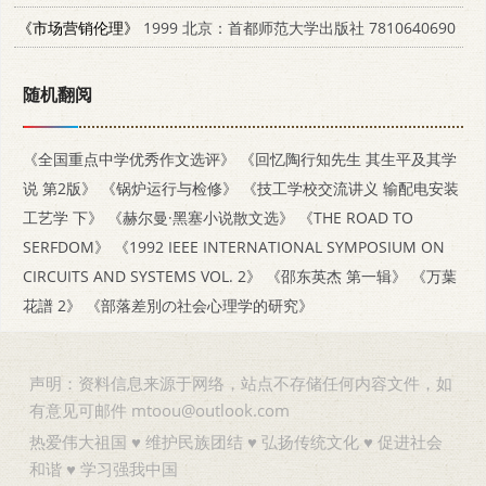
《市场营销伦理》
1999 北京：首都师范大学出版社 7810640690
随机翻阅
《全国重点中学优秀作文选评》
《回忆陶行知先生 其生平及其学
说 第2版》
《锅炉运行与检修》
《技工学校交流讲义 输配电安装
工艺学 下》
《赫尔曼·黑塞小说散文选》
《THE ROAD TO
SERFDOM》
《1992 IEEE INTERNATIONAL SYMPOSIUM ON
CIRCUITS AND SYSTEMS VOL. 2》
《邵东英杰 第一辑》
《万葉
花譜 2》
《部落差別の社会心理学的研究》
声明：资料信息来源于网络，站点不存储任何内容文件，如
有意见可邮件 mtoou@outlook.com
热爱伟大祖国 ♥ 维护民族团结 ♥ 弘扬传统文化 ♥ 促进社会
和谐 ♥ 学习强我中国