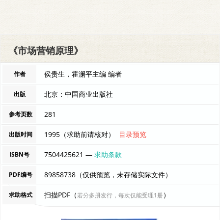
《市场营销原理》
侯贵生，霍澜平主编 编者
作者
北京：中国商业出版社
出版
281
参考页数
1995（求助前请核对）
目录预览
出版时间
7504425621 —
求助条款
ISBN号
89858738（仅供预览，未存储实际文件）
PDF编号
扫描PDF（
）
求助格式
若分多册发行，每次仅能受理1册