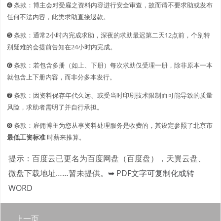
➍ 条款：博主会对受雇之资料内容进行安全审查，故而请不要求助或发布
任何不法内容，此类求助直接退款。
➎ 条款：通常2小时内完成求助，深夜的求助最迟第二天12点前，个别特
别疑难的会提前告知在24小时内完成。
➏ 条款：若包含多册（如上、下册）每次求助仅受理一册，除非原本一本
就包含上下册内容，而非分多本发行。
➐ 条款：因资料保存年代久远、或受当时印刷技术限制而可能导致的质量
风险，求助者需明了并自行承担。
➑ 条款：雇佣博主为您从事资料处理服务是收费的，其设定参照了北京市
最低工资标准
时薪来推算。
提示：百度云已更名为百度网盘（百度盘），天翼云盘、
微盘下载地址……暂未提供。
➥ PDF文字可复制化或转
WORD
上一页