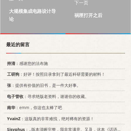
下一页
大规模集成电路设计导
祸匣打开之后
论
最近的留言
持清
：感谢您的法布施
工研狗
：好评！按照目录拿到了最近科研需要的材料！
张
：提供有价值的旧书，是一件大好事。
电子管收
：寻求绝版老资料，谢谢你的收藏。
南华
：emm，你这也太棒了吧
YvainZ
：这版真的非常难找，绝对稀有的资源！
Sisyphus
：..版本清晰完整，我非常满意。又及，这本《话语的真相》...