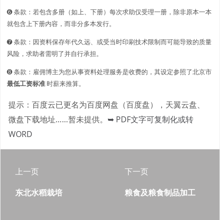
➏ 条款：若包含多册（如上、下册）每次求助仅受理一册，除非原本一本
就包含上下册内容，而非分多本发行。
➐ 条款：因资料保存年代久远、或受当时印刷技术限制而可能导致的质量
风险，求助者需明了并自行承担。
➑ 条款：雇佣博主为您从事资料处理服务是收费的，其设定参照了北京市
最低工资标准
时薪来推算。
提示：百度云已更名为百度网盘（百度盘），天翼云盘、
微盘下载地址……暂未提供。
➥ PDF文字可复制化或转
WORD
上一页
下一页
东北水稻栽培
粮食及粮食制品加工