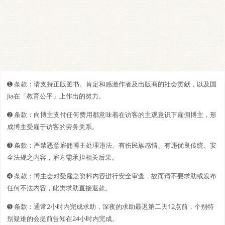
➊️ 条款：请支持正版图书。肯定和感激作者及出版商的社会贡献，以及国
Jia在「教育公平」上作出的努力。
➋️️ 条款：向博主支付任何费用都意味着在访客的主观意识下雇佣博主，形
成博主受雇于访客的劳务关系。
➌ 条款：严禁恶意雇佣博主处理违法、有伤民族感情、有违优良传统、安
全法规之内容，雇方需承担相关后果。
➍ 条款：博主会对受雇之资料内容进行安全审查，故而请不要求助或发布
任何不法内容，此类求助直接退款。
➎ 条款：通常2小时内完成求助，深夜的求助最迟第二天12点前，个别特
别疑难的会提前告知在24小时内完成。