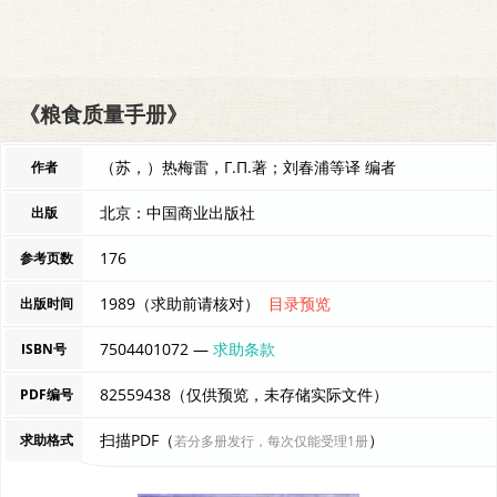
《粮食质量手册》
（苏，）热梅雷，Г.П.著；刘春浦等译 编者
作者
北京：中国商业出版社
出版
176
参考页数
1989（求助前请核对）
目录预览
出版时间
7504401072 —
求助条款
ISBN号
82559438（仅供预览，未存储实际文件）
PDF编号
扫描PDF（
）
求助格式
若分多册发行，每次仅能受理1册