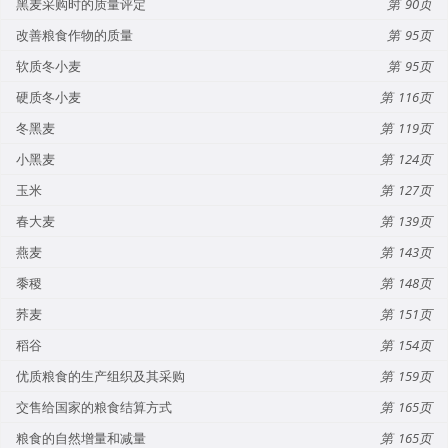
黑麦采购时的质量评定
90
改善粮食作物的质量
95
软质冬小麦
95
硬质冬小麦
116
冬黑麦
119
小黑麦
124
玉米
127
春大麦
139
燕麦
143
黍稷
148
荞麦
151
稻谷
154
优质粮食的生产组织及其采购
159
交售给国家的粮食结算方式
165
粮食的自然增量和减量
165