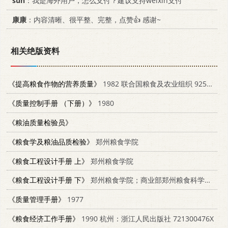
sun
：我是海外用户，怎么支付？建议支持weixin支付
康康
：内容清晰、很平整、完整，点赞👍 感谢~
相关绝版资料
《提高粮食作物的营养质量》
1982 联合国粮食及农业组织 9259011664
《质量控制手册 （下册）》
1980
《粮油质量检验员》
《粮食学及粮油品质检验》
郑州粮食学院
《粮食工程设计手册 上》
郑州粮食学院
《粮食工程设计手册 下》
郑州粮食学院；商业部郑州粮食科学研究设计所
《质量管理手册》
1977
《粮食经济工作手册》
1990 杭州：浙江人民出版社 721300476X