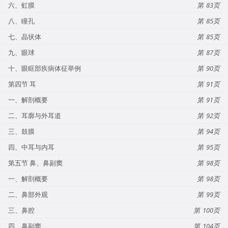
六、虹膜
83
八、瞳孔
85
七、晶状体
85
九、眼球
87
十、眼眶部疾病体征举例
90
第四节 耳
91
一、解剖概要
91
二、耳廓与外耳道
92
三、鼓膜
94
四、中耳与内耳
95
第五节 鼻、鼻副窦
98
一、解剖概要
98
二、鼻部外观
99
三、鼻腔
100
四、鼻副窦
104