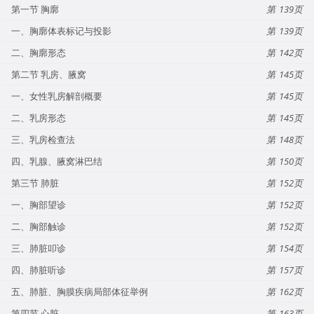
第一节 胸廓
139
一、胸廓体表标记与投影
139
二、胸廓形态
142
第二节 乳房、腋窝
145
一、女性乳房解剖概要
145
二、乳房形态
145
三、乳房检查法
148
四、乳腺、腋窝淋巴结
150
第三节 肺脏
152
一、胸部望诊
152
二、胸部触诊
152
三、肺脏叩诊
154
四、肺脏听诊
157
五、肺脏、胸膜疾病局部体征举例
162
第四节 心脏
163