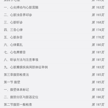
一、心尖搏动与心脏震颤
163
二、心脏浊音界叩诊
165
三、心脏听诊
168
四、三音心律
174
五、心脏杂音
176
六、心律紊乱
180
七、心包摩擦音
181
八、听诊方法与注意事项
181
九、心脏瓣膜疾病局部体征举例
183
第三章腹部检查法
185
第一节 腹壁
185
一、腹壁体表标记
185
二、腹部分区与脏器定位
186
第二节腹部一般检查
187