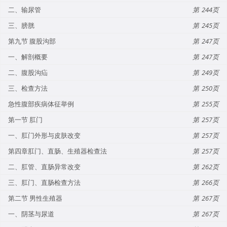
二、输尿管
244
三、膀胱
245
第九节 腹股沟部
247
一、解剖概要
247
二、腹股沟疝
249
三、检查方法
250
急性腹部疾病体征举例
255
第一节 肛门
257
一、肛门外形与皮肤改变
257
第四章肛门、直肠、生殖器检查法
257
二、肛管、直肠异常改变
262
三、肛门、直肠检查方法
266
第二节 男性生殖器
267
一、阴茎与尿道
267