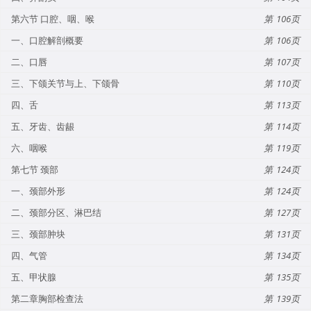
第六节 口腔、咽、喉
106
一、口腔解剖概要
106
二、口唇
107
三、下颌关节与上、下颌骨
110
四、舌
113
五、牙齿、齿龈
114
六、咽喉
119
第七节 颈部
124
一、颈部外形
124
二、颈部分区、淋巴结
127
三、颈部肿块
131
四、气管
134
五、甲状腺
135
第二章胸部检查法
139