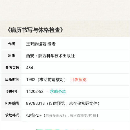
《病历书写与体格检查》
王鹤龄编著 编者
作者
西安：陕西科学技术出版社
出版
454
参考页数
1982（求助前请核对）
目录预览
出版时间
14202·52 —
求助条款
ISBN号
89788318（仅供预览，未存储实际文件）
PDF编号
扫描PDF（
）
求助格式
若分多册发行，每次仅能受理1册