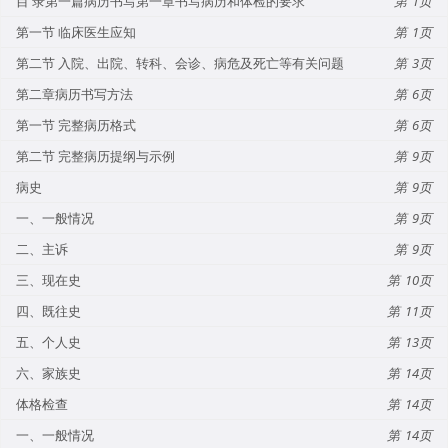
目 录第一篇病历书写第一章书写病历和体检的要求
1
第一节 临床医生应知
1
第二节 入院、出院、转科、会诊、病危及死亡等有关问题
3
第二章病历书写方法
6
第一节 完整病历格式
6
第二节 完整病历提纲与示例
9
病史
9
一、一般情况
9
二、主诉
9
三、现在史
10
四、既往史
11
五、个人史
13
六、家族史
14
体格检查
14
一、一般情况
14