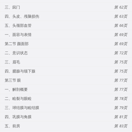
三、囟门
62
四、头皮、颅脑损伤
63
五、头颈部血管
66
一、面容与表情
69
第二节 颜面部
69
二、意识状态
72
三、眉毛
75
四、腮腺与颌下腺
75
第三节 眼
77
一、解剖概要
77
二、睑裂与眼睑
78
三、球结膜与睑结膜
79
四、巩膜与角膜
81
五、前房
83