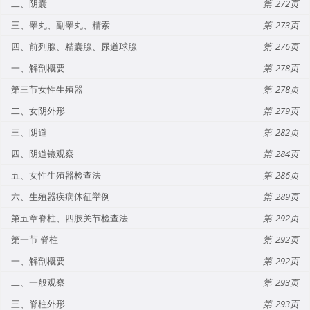
二、阴囊
272
三、睾丸、副睾丸、精索
273
四、前列腺、精囊腺、尿道球腺
276
一、解剖概要
278
第三节女性生殖器
278
二、女阴外形
279
三、阴道
282
四、阴道镜观察
284
五、女性生殖器检查法
286
六、生殖器疾病体征举例
289
第五章脊柱、四肢关节检查法
292
第一节 脊柱
292
一、解剖概要
292
二、一般观察
293
三、脊柱外形
293