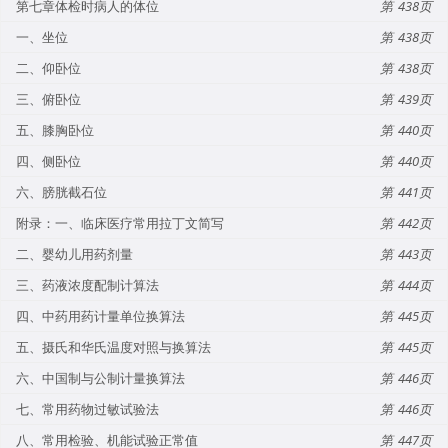
第七章体检时病人的体位
438
一、坐位
438
二、仰卧位
438
三、俯卧位
439
五、膝胸卧位
440
四、侧卧位
440
六、膀胱截石位
441
附录：一、临床医疗常用拉丁文简写
442
二、婴幼儿用药剂量
443
三、药液浓度配制计算法
444
四、中药用药计量单位换算法
445
五、摄氏和华氏温度对照与换算法
445
六、中国制与公制计量换算法
446
七、常用药物过敏试验法
446
八、常用检验、机能试验正常值
447