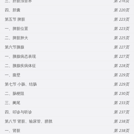
三、肝脏浊音界
216
四、胆囊
220
第五节 脾脏
223
一、脾脏位置
223
二、脾脏肿大
225
第六节胰腺
227
一、胰腺病态表现
227
二、胰腺疾病体征
228
一、腹壁
229
第七节 小肠、结肠
229
二、肠梗阻
230
三、阑尾
233
四、叩诊与听诊
237
第八节 肾脏、输尿管、膀胱
238
一、肾脏
238