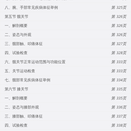
八、腕、手部常见疾病体征举例
325
第五节 髋关节
326
一、解剖概要
326
二、姿态与外观
326
三、髋部触、叩痛体征
327
四、试验检查
328
六、髋关节正常运动范围与功能位置
333
五、关节运动检查
333
七、髋部常见疾病体征举例
334
第六节 膝关节
335
一、解剖概要
335
二、姿态与膝部外观
336
三、膝部触、叩痛体征
337
四、试验检查
338