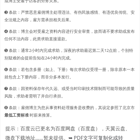
成博主受雇于访客的劳务关系。
➌ 条款：严禁恶意雇佣博主处理违法、有伤民族感情、有违优良传统、安
全法规之内容，雇方需承担相关后果。
➍ 条款：博主会对受雇之资料内容进行安全审查，故而请不要求助或发布
任何不法内容，此类求助直接退款。
➎ 条款：通常2小时内完成求助，深夜的求助最迟第二天12点前，个别特
别疑难的会提前告知在24小时内完成。
➏ 条款：若包含多册（如上、下册）每次求助仅受理一册，除非原本一本
就包含上下册内容，而非分多本发行。
➐ 条款：因资料保存年代久远、或受当时印刷技术限制而可能导致的质量
风险，求助者需明了并自行承担。
➑ 条款：雇佣博主为您从事资料处理服务是收费的，其设定参照了北京市
最低工资标准
时薪来推算。
提示：百度云已更名为百度网盘（百度盘），天翼云盘、
微盘下载地址……暂未提供。
➥ PDF文字可复制化或转