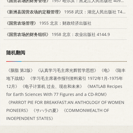
《国营农场的财务管理》
1957 哈尔滨：黑龙江人民出版社 4093·65
《新洲县国营农场的定额管理》
1958 武汉：湖北人民出版社 T4106·37
《国营农场管理》
1955 北京：财政经济出版社
《国营农场的财务组织》
1958 北京：农业出版社 4144.9
随机翻阅
《胭脂 第2版》
《认真学习毛主席光辉哲学思想》
《电》
《陆丰
地下战线》
《学习毛主席著作报刊资料索引 1972年1月-1975年
12月》
《电子计算机 过去、现在和未来》
《MATLAB Recipes
for Earth Sciences With 77 Figures and a CD-ROM》
《PARROT PIE FOR BREAKFAST:AN ANTHOLOGY OF WOMEN
PIONEERS》
《サハラの夏》
《COMMONWEALTH OF
INOEPENDENT STATES》