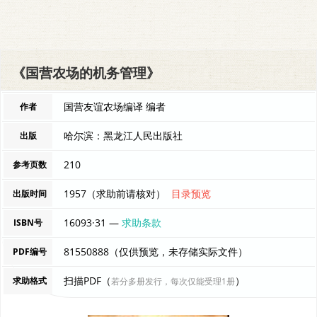
《国营农场的机务管理》
国营友谊农场编译 编者
作者
哈尔滨：黑龙江人民出版社
出版
210
参考页数
1957（求助前请核对）
目录预览
出版时间
16093·31 —
求助条款
ISBN号
81550888（仅供预览，未存储实际文件）
PDF编号
扫描PDF（
）
求助格式
若分多册发行，每次仅能受理1册