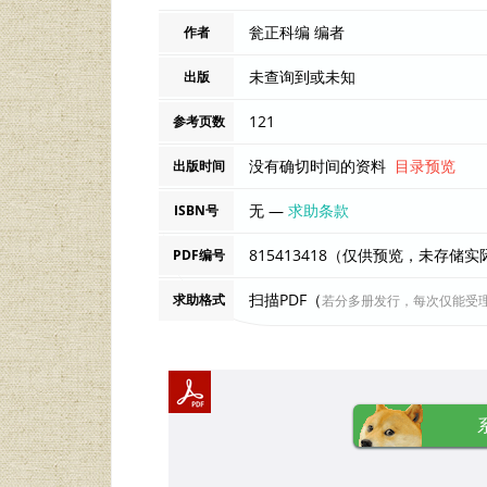
瓮正科编 编者
作者
未查询到或未知
出版
121
参考页数
没有确切时间的资料
目录预览
出版时间
无 —
求助条款
ISBN号
815413418（仅供预览，未存储
PDF编号
扫描PDF（
求助格式
若分多册发行，每次仅能受