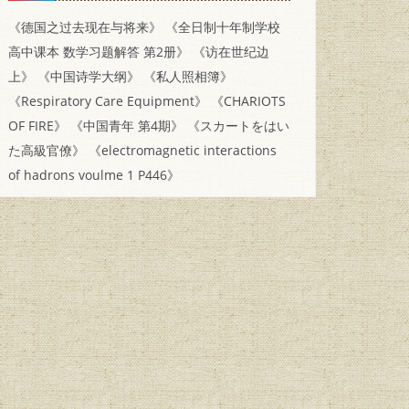
《德国之过去现在与将来》
《全日制十年制学校
高中课本 数学习题解答 第2册》
《访在世纪边
上》
《中国诗学大纲》
《私人照相簿》
《Respiratory Care Equipment》
《CHARIOTS
OF FIRE》
《中国青年 第4期》
《スカートをはい
た高級官僚》
《electromagnetic interactions
of hadrons voulme 1 P446》