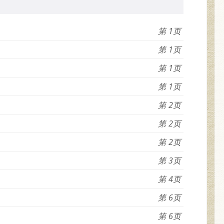
1
1
1
1
2
2
2
3
4
6
6