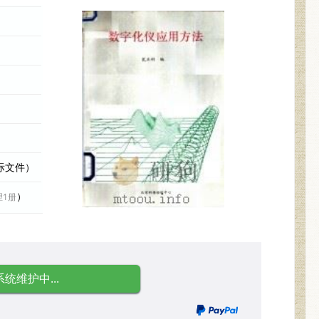
实际文件）
）
理1册
系统维护中...