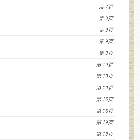
7
9
9
9
9
10
10
10
15
18
19
19