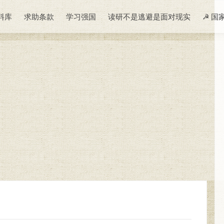
料库
求助条款
学习强国
读研不是逃避是面对现实
☭ 国