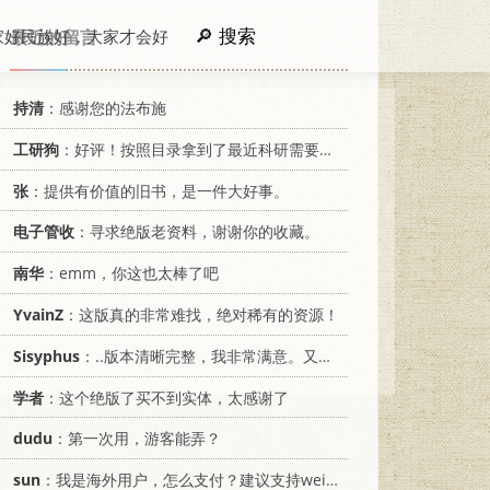
搜索
家好民族好，大家才会好
最近的留言
持清
：感谢您的法布施
工研狗
：好评！按照目录拿到了最近科研需要的材料！
张
：提供有价值的旧书，是一件大好事。
电子管收
：寻求绝版老资料，谢谢你的收藏。
南华
：emm，你这也太棒了吧
YvainZ
：这版真的非常难找，绝对稀有的资源！
Sisyphus
：..版本清晰完整，我非常满意。又及，这本《话语的真相》...
学者
：这个绝版了买不到实体，太感谢了
dudu
：第一次用，游客能弄？
sun
：我是海外用户，怎么支付？建议支持weixin支付