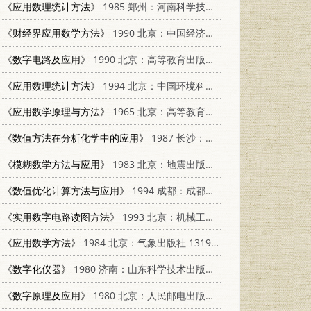
《应用数理统计方法》
1985 郑州：河南科学技术出版社 4245·3
《财经界应用数学方法》
1990 北京：中国经济出版社 7501705720
《数字电路及应用》
1990 北京：高等教育出版社 7040027658
《应用数理统计方法》
1994 北京：中国环境科学出版社 7800935477
《应用数学原理与方法》
1965 北京：高等教育出版社
《数值方法在分析化学中的应用》
1987 长沙：中南工业大学出版社 7810200135
《模糊数学方法与应用》
1983 北京：地震出版社 13180·193
《数值优化计算方法与应用》
1994 成都：成都科技大学出版社 7561629486
《实用数字电路读图方法》
1993 北京：机械工业出版社 711103760X
《应用数学方法》
1984 北京：气象出版社 13194·0106
《数字化仪器》
1980 济南：山东科学技术出版社 15195·78
《数字原理及应用》
1980 北京：人民邮电出版社 15045·总2383有5163