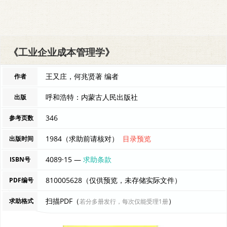
《工业企业成本管理学》
王又庄，何兆贤著 编者
作者
呼和浩特：内蒙古人民出版社
出版
346
参考页数
1984（求助前请核对）
目录预览
出版时间
4089·15 —
求助条款
ISBN号
810005628（仅供预览，未存储实际文件）
PDF编号
扫描PDF（
）
求助格式
若分多册发行，每次仅能受理1册