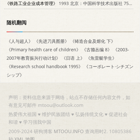
《铁路工业企业成本管理》
1993 北京：中国科学技术出版社 7504608521
随机翻阅
《人与超人》
《先进刀具图册》
《铸造合金及熔化 下》
《Primary health care of children》
《古籀丛编 8》
《2003-
2007年教育振兴行动计划》
《日语 上》
《魚雷艇学生》
《Research school handbook 1995》
《コーポレート·シチズン
シップ》
声明：资料信息来源于网络，站点不存储任何内容文件，如
有意见可邮件 mtoou@outlook.com
热爱伟大祖国 ♥ 维护民族团结 ♥ 弘扬传统文化 ♥ 促进社会
和谐 ♥ 学习强我中国
2009-2024 研狗博客
MTOOU.INFO
查询用时2. 10805386
秒
XML
地图