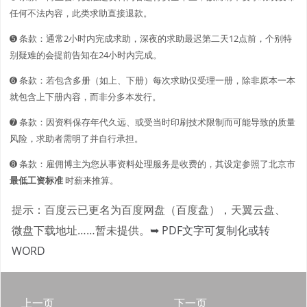
任何不法内容，此类求助直接退款。
➎ 条款：通常2小时内完成求助，深夜的求助最迟第二天12点前，个别特
别疑难的会提前告知在24小时内完成。
➏ 条款：若包含多册（如上、下册）每次求助仅受理一册，除非原本一本
就包含上下册内容，而非分多本发行。
➐ 条款：因资料保存年代久远、或受当时印刷技术限制而可能导致的质量
风险，求助者需明了并自行承担。
➑ 条款：雇佣博主为您从事资料处理服务是收费的，其设定参照了北京市
最低工资标准
时薪来推算。
提示：百度云已更名为百度网盘（百度盘），天翼云盘、
微盘下载地址……暂未提供。
➥ PDF文字可复制化或转
WORD
上一页
下一页