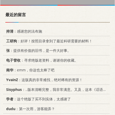
最近的留言
持清
：感谢您的法布施
工研狗
：好评！按照目录拿到了最近科研需要的材料！
张
：提供有价值的旧书，是一件大好事。
电子管收
：寻求绝版老资料，谢谢你的收藏。
南华
：emm，你这也太棒了吧
YvainZ
：这版真的非常难找，绝对稀有的资源！
Sisyphus
：..版本清晰完整，我非常满意。又及，这本《话语的真相》...
学者
：这个绝版了买不到实体，太感谢了
dudu
：第一次用，游客能弄？