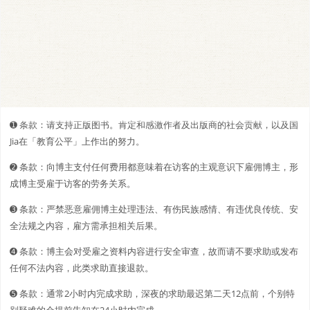
➊️ 条款：请支持正版图书。肯定和感激作者及出版商的社会贡献，以及国
Jia在「教育公平」上作出的努力。
➋️️ 条款：向博主支付任何费用都意味着在访客的主观意识下雇佣博主，形
成博主受雇于访客的劳务关系。
➌ 条款：严禁恶意雇佣博主处理违法、有伤民族感情、有违优良传统、安
全法规之内容，雇方需承担相关后果。
➍ 条款：博主会对受雇之资料内容进行安全审查，故而请不要求助或发布
任何不法内容，此类求助直接退款。
➎ 条款：通常2小时内完成求助，深夜的求助最迟第二天12点前，个别特
别疑难的会提前告知在24小时内完成。