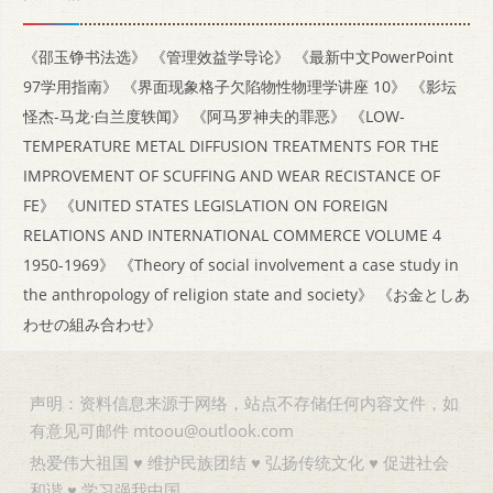
《邵玉铮书法选》
《管理效益学导论》
《最新中文PowerPoint
97学用指南》
《界面现象格子欠陷物性物理学讲座 10》
《影坛
怪杰-马龙·白兰度轶闻》
《阿马罗神夫的罪恶》
《LOW-
TEMPERATURE METAL DIFFUSION TREATMENTS FOR THE
IMPROVEMENT OF SCUFFING AND WEAR RECISTANCE OF
FE》
《UNITED STATES LEGISLATION ON FOREIGN
RELATIONS AND INTERNATIONAL COMMERCE VOLUME 4
1950-1969》
《Theory of social involvement a case study in
the anthropology of religion state and society》
《お金としあ
わせの組み合わせ》
声明：资料信息来源于网络，站点不存储任何内容文件，如
有意见可邮件 mtoou@outlook.com
热爱伟大祖国 ♥ 维护民族团结 ♥ 弘扬传统文化 ♥ 促进社会
和谐 ♥ 学习强我中国