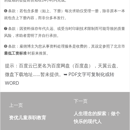
➏ 条款：若包含多册（如上、下册）每次求助仅受理一册，除非原本一本
就包含上下册内容，而非分多本发行。
➐ 条款：因资料保存年代久远、或受当时印刷技术限制而可能导致的质量
风险，求助者需明了并自行承担。
➑ 条款：雇佣博主为您从事资料处理服务是收费的，其设定参照了北京市
最低工资标准
时薪来推算。
提示：百度云已更名为百度网盘（百度盘），天翼云盘、
微盘下载地址……暂未提供。
➥ PDF文字可复制化或转
WORD
下一页
上一页
人生理念的探索：做个
资优儿童亲职教育
快乐的现代人