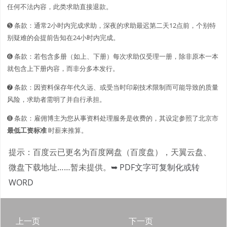
任何不法内容，此类求助直接退款。
➎ 条款：通常2小时内完成求助，深夜的求助最迟第二天12点前，个别特
别疑难的会提前告知在24小时内完成。
➏ 条款：若包含多册（如上、下册）每次求助仅受理一册，除非原本一本
就包含上下册内容，而非分多本发行。
➐ 条款：因资料保存年代久远、或受当时印刷技术限制而可能导致的质量
风险，求助者需明了并自行承担。
➑ 条款：雇佣博主为您从事资料处理服务是收费的，其设定参照了北京市
最低工资标准
时薪来推算。
提示：百度云已更名为百度网盘（百度盘），天翼云盘、
微盘下载地址……暂未提供。
➥ PDF文字可复制化或转
WORD
上一页
下一页