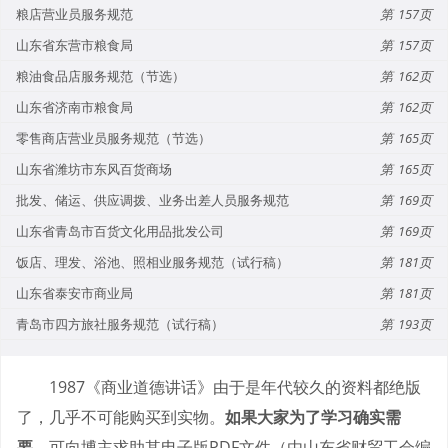
粮店营业员服务规范
157
山东省东营市粮食局
157
粮油食品店服务规范（节选）
162
山东省济南市粮食局
162
零售商店营业员服务规范（节选）
165
山东省潍坊市东风百货商场
165
批发、储运、供应调拨、业务出差人员服务规范
169
山东省青岛市百货文化用品批发公司
169
饭店、理发、浴池、照相业服务规范（试行稿）
181
山东省泰安市商业局
181
青岛市四方旅社服务规范（试行稿）
193
1987《商业道德讲话》由于是年代较久的资料都绝版
了，几乎不可能购买到实物。
如果大家为了学习确实需
要
，可向博主求助其电子版PDF文件（由山东省财贸工会编