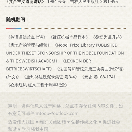
《共产主义道德讲话》
1984 长春：吉林人民出版社 3091·495
随机翻阅
《英语语法难点七讲》
《锻压机械产品样本》
《桑烟为谁升起》
《房地产的管理与经营》
《Nobel Prize Library PUBLISHED
UNDER THESET SPONSORSHIP OF THE NOBEL FOUNDATION
& THE SWEDISH ACADEM》
《LEXIKON DER
BETRIEBSWIRTSCHAFT》
《法国号和管弦乐第三协奏曲(附分谱)
(外文)》
《重刋补注洗冤录集证 卷3-4》
《元史 卷168-174》
《心系红凤 红凤工程十周年纪念》
声明：资料信息来源于网络，站点不存储任何内容文件，如
有意见可邮件 mtoou@outlook.com
热爱伟大祖国 ♥ 维护民族团结 ♥ 弘扬传统文化 ♥ 促进社会
和谐 ♥ 学习强我中国