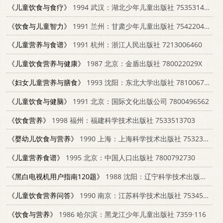
《儿童饮食与食疗》
1994 武汉：湖北少年儿童出版社 7535314678
《饮食与儿童智力》
1991 兰州：甘肃少年儿童出版社 754220436X
《儿童营养与食谱》
1991 杭州：浙江人民出版社 7213006460
《儿童饮食营养与健康》
1987 北京：金盾出版社 780022029X
《妇女儿童营养与膳食》
1993 沈阳：东北大学出版社 7810067303
《儿童饮食与健脑》
1991 北京：国际文化出版公司 7800496562
《饮食营养》
1998 福州：福建科学技术出版社 7533513703
《婴幼儿饮食与营养》
1990 上海：上海科学技术出版社 7532317234
《儿童营养食谱》
1995 北京：中国人口出版社 7800792730
《黑白电视机用户指南120题》
1988 沈阳：辽宁科学技术出版社 753810321X
《儿童饮食营养问答》
1990 南京：江苏科学技术出版社 7534509106
《饮食与营养》
1986 哈尔滨：黑龙江少年儿童出版社 7359·116