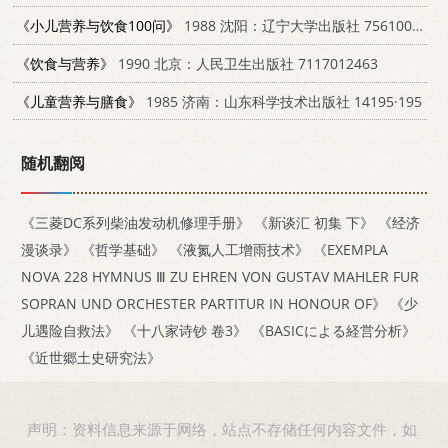
《小儿营养与饮食100问》
1988 沈阳：辽宁大学出版社 7561005407
《饮食与营养》
1990 北京：人民卫生出版社 7117012463
《儿童营养与膳食》
1985 济南：山东科学技术出版社 14195·195
随机翻阅
《三菱DC系列柴油发动机修理手册》
《新谈汇 初集 下》
《经济
漫谈录》
《哲学基础》
《液氮人工增雨技术》
《EXEMPLA
NOVA 228 HYMNUS Ⅲ ZU EHREN VON GUSTAV MAHLER FUR
SOPRAN UND ORCHESTER PARTITUR IN HONOUR OF》
《少
儿遇险自救法》
《十八家诗钞 卷3》
《BASICによる経営分析》
《近世郷土史研究法》
声明：资料信息来源于网络，站点不存储任何内容文件，如