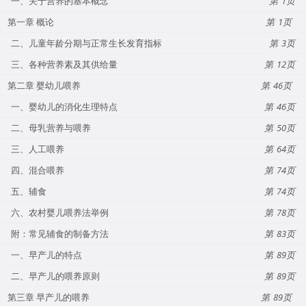
一、关于营养的基本概念
1
第一章 概论
1
二、儿童年龄分期与正常生长发育指标
3
三、各种营养素及其供给量
12
第二章 婴幼儿喂养
46
一、婴幼儿的消化生理特点
46
二、母乳营养与喂养
50
三、人工喂养
64
四、混合喂养
74
五、辅食
74
六、农村婴儿喂养法举例
78
附：常见辅食的制备方法
83
一、早产儿的特点
89
二、早产儿的喂养原则
89
第三章 早产儿的喂养
89