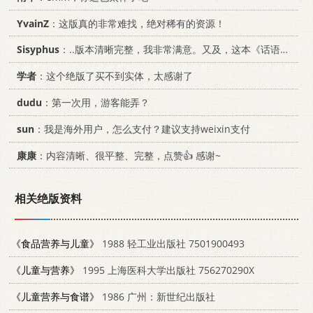
YvainZ
：这版真的非常难找，绝对稀有的资源！
Sisyphus
：..版本清晰完整，我非常满意。又及，这本《话语的真相》...
学者
：这个绝版了买不到实体，太感谢了
dudu
：第一次用，游客能弄？
sun
：我是海外用户，怎么支付？建议支持weixin支付
康康
：内容清晰、很平整、完整，点赞👍 感谢~
相关绝版资料
《食品营养与儿童》
1988 轻工业出版社 7501900493
《儿童与营养》
1995 上海医科大学出版社 756270290X
《儿童营养与食谱》
1986 广州：新世纪出版社