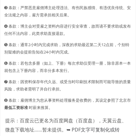
➌ 条款：严禁恶意雇佣博主处理违法、有伤民族感情、有违优良传统、安
全法规之内容，雇方需承担相关后果。
➍ 条款：博主会对受雇之资料内容进行安全审查，故而请不要求助或发布
任何不法内容，此类求助直接退款。
➎ 条款：通常2小时内完成求助，深夜的求助最迟第二天12点前，个别特
别疑难的会提前告知在24小时内完成。
➏ 条款：若包含多册（如上、下册）每次求助仅受理一册，除非原本一本
就包含上下册内容，而非分多本发行。
➐ 条款：因资料保存年代久远、或受当时印刷技术限制而可能导致的质量
风险，求助者需明了并自行承担。
➑ 条款：雇佣博主为您从事资料处理服务是收费的，其设定参照了北京市
最低工资标准
时薪来推算。
提示：百度云已更名为百度网盘（百度盘），天翼云盘、
微盘下载地址……暂未提供。
➥ PDF文字可复制化或转