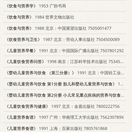
《饮食与营养学》
1953 广协书局
《饮食与营养》
1984 世界文物出版社
《饮食与营养》
1988 北京：中国展望出版社 7505001477
《饮食营养与卫生》
1987 北京：劳动人事出版社 7504500089
《儿童营养早餐》
1991 北京：中国国际广播出版社 7507801292
《儿童饮食营养问答》
1998 南京：江苏科学技术出版社 753452492X
《婴幼儿童营养与饮食 （第三分册）》
1991 北京：中国轻工业出版社 7501909679
《婴幼儿童营养与饮食 第1分册 胎儿和婴幼儿童营养与饮食》
1991 北京：中国轻工业出版社 7501909652
《婴幼儿童营养与饮食 第2分册 小儿常见重点疾病的营养与饮食》
19
《儿童饮食营养与健康》
1997 北京：金盾出版社 7800222756
《儿童营养食谱》
1997 广州：华南理工大学出版社 756230789X
《儿童营养食谱》
1991 上海：百家出版社 7805761868