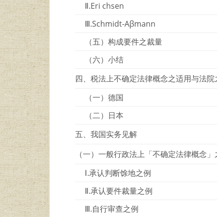
Ⅱ.Eri chsen
Ⅲ.Schmidt-Aβmann
（五）构成要件之裁量
（六）小结
四、税法上不确定法律概念之适用与法院
（一）德国
（二）日本
五、我国实务见解
（一）一般行政法上「不确定法律概念」
Ⅰ.承认判断馀地之例
Ⅱ.承认要件裁量之例
Ⅲ.自行审查之例