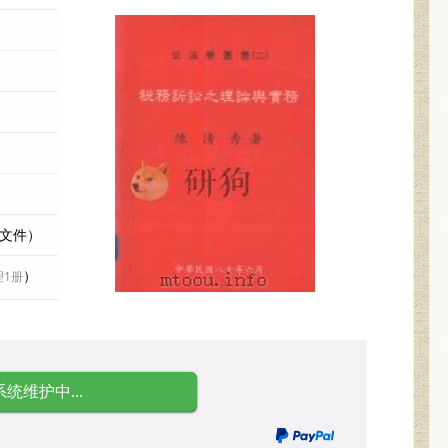
际文件）
）
理1册
系统维护中...