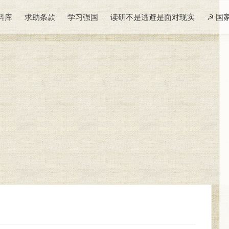
料库
求助条款
学习强国
读研不是逃避是面对现实
☭ 国