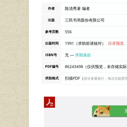
陈清秀著 编者
作者
三民书局股份有限公司
出版
556
参考页数
1991（求助前请核对）
目录预览
出版时间
无 —
求助条款
ISBN号
86243498（仅供预览，未存储实
PDF编号
扫描PDF（
求助格式
若分多册发行，每次仅能受