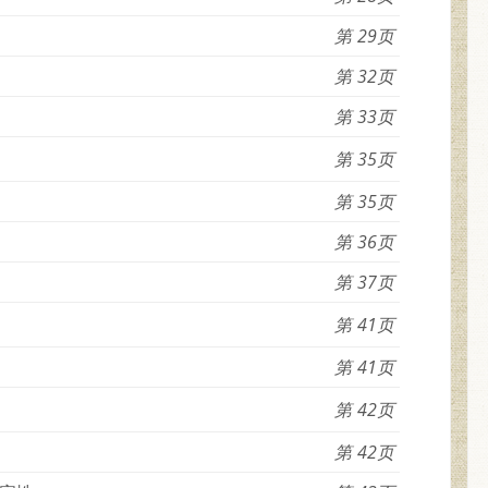
29
32
33
35
35
36
37
41
41
42
42