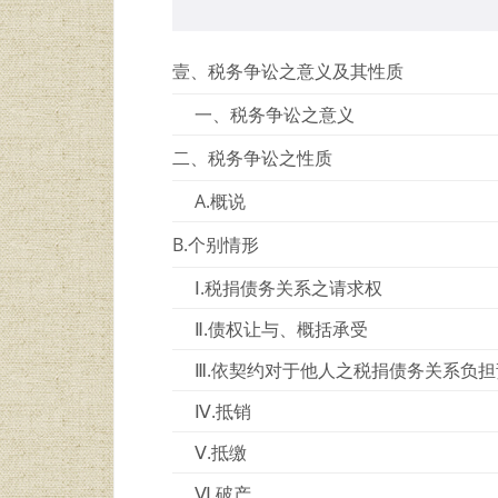
壹、税务争讼之意义及其性质
一、税务争讼之意义
二、税务争讼之性质
A.概说
B.个别情形
Ⅰ.税捐债务关系之请求权
Ⅱ.债权让与、概括承受
Ⅲ.依契约对于他人之税捐债务关系负
Ⅳ.抵销
Ⅴ.抵缴
Ⅵ.破产