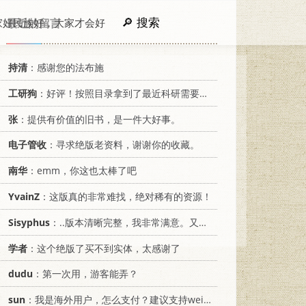
搜索
家好民族好，大家才会好
最近的留言
持清
：感谢您的法布施
工研狗
：好评！按照目录拿到了最近科研需要的材料！
张
：提供有价值的旧书，是一件大好事。
电子管收
：寻求绝版老资料，谢谢你的收藏。
南华
：emm，你这也太棒了吧
YvainZ
：这版真的非常难找，绝对稀有的资源！
Sisyphus
：..版本清晰完整，我非常满意。又及，这本《话语的真相》...
学者
：这个绝版了买不到实体，太感谢了
dudu
：第一次用，游客能弄？
sun
：我是海外用户，怎么支付？建议支持weixin支付