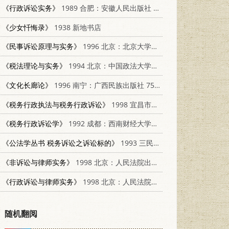
《行政诉讼实务》
1989 合肥：安徽人民出版社 7212002631
《少女忏悔录》
1938 新地书店
《民事诉讼原理与实务》
1996 北京：北京大学出版社 7301031769
《税法理论与实务》
1994 北京：中国政法大学出版社 7562012865
《文化长廊论》
1996 南宁：广西民族出版社 7536332459
《税务行政执法与税务行政诉讼》
1998 宜昌市安全生产协会（国家三级安全生产培训机构）
《税务行政诉讼学》
1992 成都：西南财经大学出版社 7810174371
《公法学丛书 税务诉讼之诉讼标的》
1993 三民书局
《非诉讼与律师实务》
1998 北京：人民法院出版社 7800566374
《行政诉讼与律师实务》
1998 北京：人民法院出版社 7800566374
随机翻阅