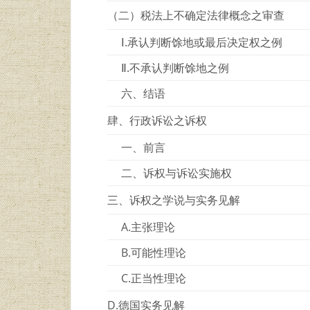
（二）税法上不确定法律概念之审查
Ⅰ.承认判断馀地或最后决定权之例
Ⅱ.不承认判断馀地之例
六、结语
肆、行政诉讼之诉权
一、前言
二、诉权与诉讼实施权
三、诉权之学说与实务见解
A.主张理论
B.可能性理论
C.正当性理论
D.德国实务见解