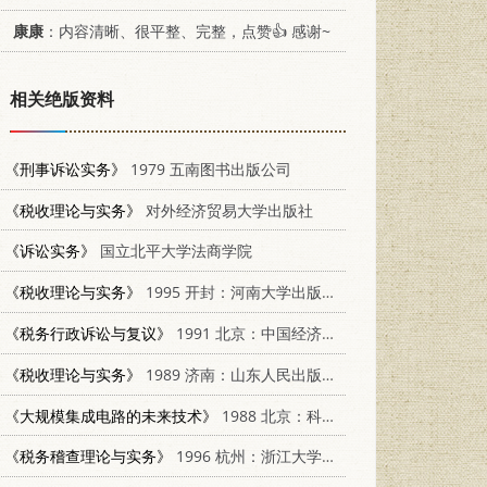
康康
：内容清晰、很平整、完整，点赞👍 感谢~
相关绝版资料
《刑事诉讼实务》
1979 五南图书出版公司
《税收理论与实务》
对外经济贸易大学出版社
《诉讼实务》
国立北平大学法商学院
《税收理论与实务》
1995 开封：河南大学出版社 7810412302
《税务行政诉讼与复议》
1991 北京：中国经济出版社 7501711194
《税收理论与实务》
1989 济南：山东人民出版社 7209004726
《大规模集成电路的未来技术》
1988 北京：科学出版社 7030004140
《税务稽查理论与实务》
1996 杭州：浙江大学出版社 7308017664