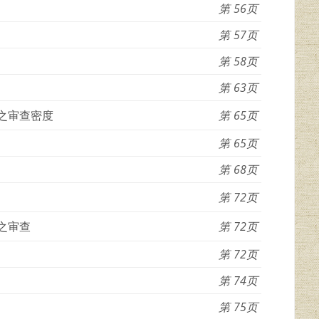
56
57
58
63
之审查密度
65
65
68
72
之审查
72
72
74
75