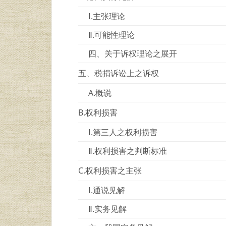
Ⅰ.主张理论
Ⅱ.可能性理论
四、关于诉权理论之展开
五、税捐诉讼上之诉权
A.概说
B.权利损害
Ⅰ.第三人之权利损害
Ⅱ.权利损害之判断标准
C.权利损害之主张
Ⅰ.通说见解
Ⅱ.实务见解