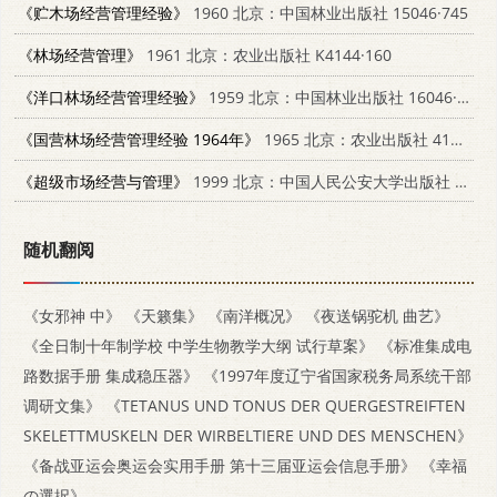
《贮木场经营管理经验》
1960 北京：中国林业出版社 15046·745
《林场经营管理》
1961 北京：农业出版社 K4144·160
《洋口林场经营管理经验》
1959 北京：中国林业出版社 16046·662
《国营林场经营管理经验 1964年》
1965 北京：农业出版社 4144.200
《超级市场经营与管理》
1999 北京：中国人民公安大学出版社 7810593641
随机翻阅
《女邪神 中》
《天籁集》
《南洋概况》
《夜送锅驼机 曲艺》
《全日制十年制学校 中学生物教学大纲 试行草案》
《标准集成电
路数据手册 集成稳压器》
《1997年度辽宁省国家税务局系统干部
调研文集》
《TETANUS UND TONUS DER QUERGESTREIFTEN
SKELETTMUSKELN DER WIRBELTIERE UND DES MENSCHEN》
《备战亚运会奥运会实用手册 第十三届亚运会信息手册》
《幸福
の選択》