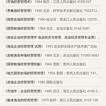
《市场经营管理术》
1984 南京：江苏人民出版社 4100·037
《养禽场经营管理》
1990 北京：科学技术文献出版社 7502312331
《国营农场经营管理》
1990 哈尔滨：黑龙江人民出版社 7207014406
《国营林场经营管理》
1984 北京：农业出版社 4144·5081
《渔业企业经营管理学 渔业经济与管理、农业经济管理专业用》
199
《渔业企业经营管理 试用》
1993 农业部全国水产技术推广总站
《农牧渔良种场经营管理》
1989 北京：农业出版社 7109014061
《国营牧场经营管理经验》
1960 贵阳：贵州人民出版社
《地方国营农场的经营管理》
1956 贵阳：贵州人民出版社 T4115·54
《农场企业经营管理》
1985 国彰出版社
《市场学：企业经营管理》
1985 武汉：湖北人民出版社 4106·371
《集体渔业的经营管理》
1979 杭州：浙江人民出版社 3103·158