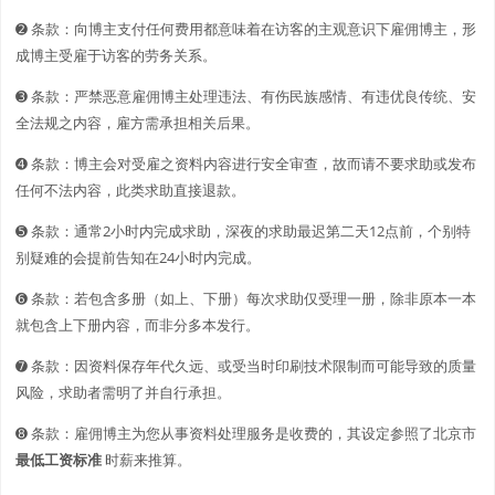
➋️️ 条款：向博主支付任何费用都意味着在访客的主观意识下雇佣博主，形
成博主受雇于访客的劳务关系。
➌ 条款：严禁恶意雇佣博主处理违法、有伤民族感情、有违优良传统、安
全法规之内容，雇方需承担相关后果。
➍ 条款：博主会对受雇之资料内容进行安全审查，故而请不要求助或发布
任何不法内容，此类求助直接退款。
➎ 条款：通常2小时内完成求助，深夜的求助最迟第二天12点前，个别特
别疑难的会提前告知在24小时内完成。
➏ 条款：若包含多册（如上、下册）每次求助仅受理一册，除非原本一本
就包含上下册内容，而非分多本发行。
➐ 条款：因资料保存年代久远、或受当时印刷技术限制而可能导致的质量
风险，求助者需明了并自行承担。
➑ 条款：雇佣博主为您从事资料处理服务是收费的，其设定参照了北京市
最低工资标准
时薪来推算。