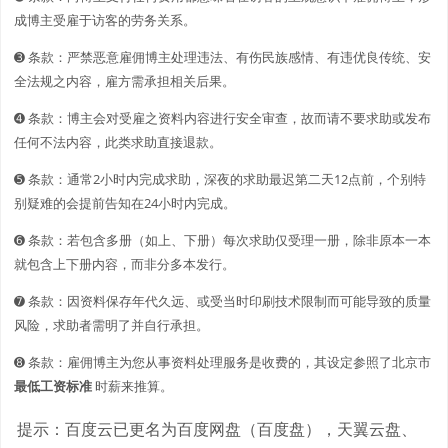
成博主受雇于访客的劳务关系。
➌ 条款：严禁恶意雇佣博主处理违法、有伤民族感情、有违优良传统、安
全法规之内容，雇方需承担相关后果。
➍ 条款：博主会对受雇之资料内容进行安全审查，故而请不要求助或发布
任何不法内容，此类求助直接退款。
➎ 条款：通常2小时内完成求助，深夜的求助最迟第二天12点前，个别特
别疑难的会提前告知在24小时内完成。
➏ 条款：若包含多册（如上、下册）每次求助仅受理一册，除非原本一本
就包含上下册内容，而非分多本发行。
➐ 条款：因资料保存年代久远、或受当时印刷技术限制而可能导致的质量
风险，求助者需明了并自行承担。
➑ 条款：雇佣博主为您从事资料处理服务是收费的，其设定参照了北京市
最低工资标准
时薪来推算。
提示：百度云已更名为百度网盘（百度盘），天翼云盘、