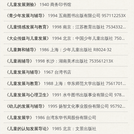
《儿童发展测验》
1940 商务印书馆
《青少年发展与辅导》
1994 五南图书出版有限公司 957112253X
《儿童情感发展与教育》
1998 南京：江苏教育出版社 753433201X
《大众传媒与儿童发展》
1994 北京：中国少年儿童出版社 7500722834
《儿童舞和辅导》
1986 上海：少年儿童出版社 R8024·32
《儿童画辅导》
1998 长沙：湖南美术出版社 753561213X
《儿童发展与辅导》
1967 台湾书店
《儿童发展与教育》
1988 上海：华东师范大学出版社 7561701098
《儿童发展与心理卫生》
1991 水牛图书出版事业有限公司 9789575991203
《幼儿的发展与辅导》
1995 扬智文化事业股份有限公司 9579272174
《儿童发展学》
1986 台湾东华书局股份有限公司
《儿童的认知发展导论》
1985 北京：文景出版社