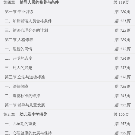
第四章
辅导人员的修养与条件
119
第一节 专业训练
120
二、加州辅谘人员合格条件
121
三、辅谘心理分会的计划
123
第二节 人格修养
129
一、理智的同情
132
二、开明的态度
134
三、处人的兴趣
137
第三节 立法与道德标准
138
一、法律保障
138
二、道德标准的维持
141
第一节 辅导与儿童发展
155
第五章
幼儿及小学辅导
155
一、儿童期的重要
157
三、心理健康的发展与保持
159