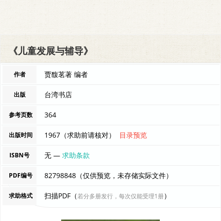
《儿童发展与辅导》
贾馥茗著 编者
作者
台湾书店
出版
364
参考页数
1967（求助前请核对）
目录预览
出版时间
无 —
求助条款
ISBN号
82798848（仅供预览，未存储实际文件）
PDF编号
扫描PDF（
）
求助格式
若分多册发行，每次仅能受理1册