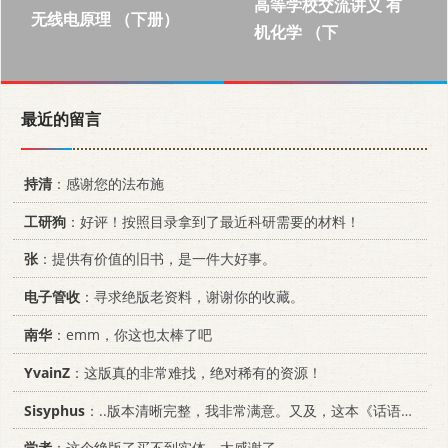
高等学校交流讲义 有
无线电原理 （下册）
机化学 （下
最近的留言
持清
：感谢您的法布施
工研狗
：好评！按照目录拿到了最近科研需要的材料！
张
：提供有价值的旧书，是一件大好事。
电子管收
：寻求绝版老资料，谢谢你的收藏。
南华
：emm，你这也太棒了吧
YvainZ
：这版真的非常难找，绝对稀有的资源！
Sisyphus
：..版本清晰完整，我非常满意。又及，这本《话语的真相》...
学者
：这个绝版了买不到实体，太感谢了