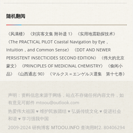
随机翻阅
《风满楼》
《刘宾客文集 附补遗 1》
《实用地震勘探技术》
《The PRACTICAL PILOT Coastal Navigation by Eye，
Intuition，and Common Sense》
《DDT AND NEWER
PERSISTENT INSECTICIDES SECOND EDITION》
《伟大的北京
蒙文》
《PRINCIPLES OF MEDICINAL CHEMISTRY》
《偷闲小
品》
《山西通志 90》
《マルクス＝エンゲルス選集 第十七巻》
声明：资料信息来源于网络，站点不存储任何内容文件，如
有意见可邮件 mtoou@outlook.com
热爱伟大祖国 ♥ 维护民族团结 ♥ 弘扬传统文化 ♥ 促进社会
和谐 ♥ 学习强我中国
2009-2024 研狗博客
MTOOU.INFO
查询用时2. 80406294