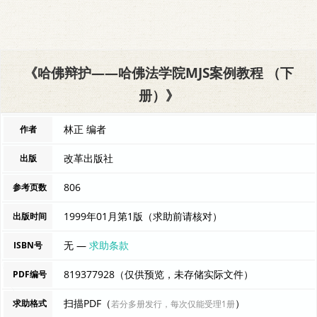
《哈佛辩护——哈佛法学院MJS案例教程 （下
册）》
林正 编者
作者
改革出版社
出版
806
参考页数
1999年01月第1版（求助前请核对）
出版时间
无 —
求助条款
ISBN号
819377928（仅供预览，未存储实际文件）
PDF编号
扫描PDF（
）
求助格式
若分多册发行，每次仅能受理1册