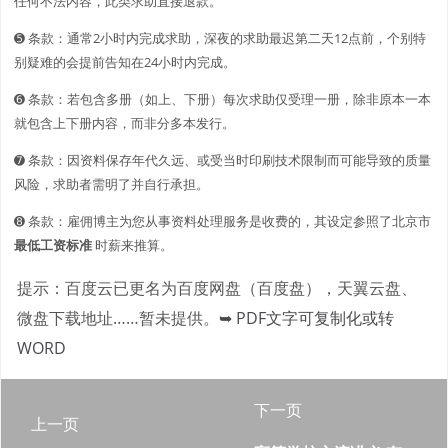
任何不法内容，此类求助直接退款。
➎ 条款：通常2小时内完成求助，深夜的求助最迟第二天12点前，个别特
别疑难的会提前告知在24小时内完成。
➏ 条款：若包含多册（如上、下册）每次求助仅受理一册，除非原本一本
就包含上下册内容，而非分多本发行。
➐ 条款：因资料保存年代久远、或受当时印刷技术限制而可能导致的质量
风险，求助者需明了并自行承担。
➑ 条款：雇佣博主为您从事资料处理服务是收费的，其设定参照了北京市
最低工资标准
时薪来推算。
提示：百度云已更名为百度网盘（百度盘），天翼云盘、
微盘下载地址……暂未提供。
➥ PDF文字可复制化或转
WORD
下一页
上一页