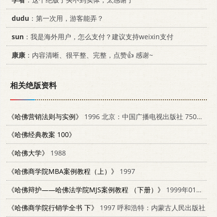
dudu
：第一次用，游客能弄？
sun
：我是海外用户，怎么支付？建议支持weixin支付
康康
：内容清晰、很平整、完整，点赞👍 感谢~
相关绝版资料
《哈佛营销法则与实例》
1996 北京：中国广播电视出版社 7504328707
《哈佛经典教案 100》
《哈佛大学》
1988
《哈佛商学院MBA案例教程（上）》
1997
《哈佛辩护——哈佛法学院MJS案例教程 （下册）》
1999年01月第1版 改革出版社
《哈佛商学院行销学全书 下》
1997 呼和浩特：内蒙古人民出版社