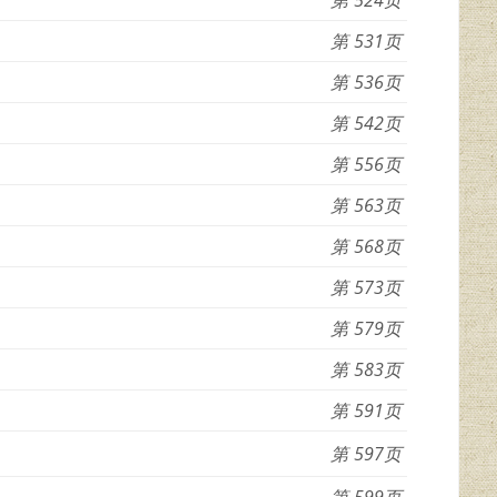
531
536
542
556
563
568
573
579
583
591
597
599