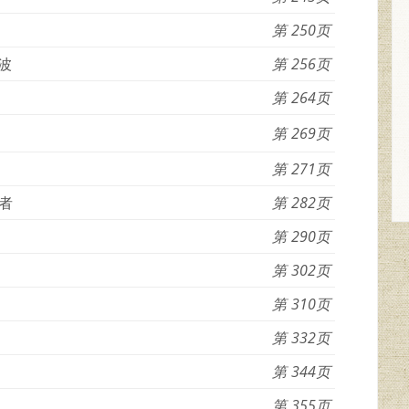
250
波
256
264
269
271
者
282
290
302
310
332
344
355