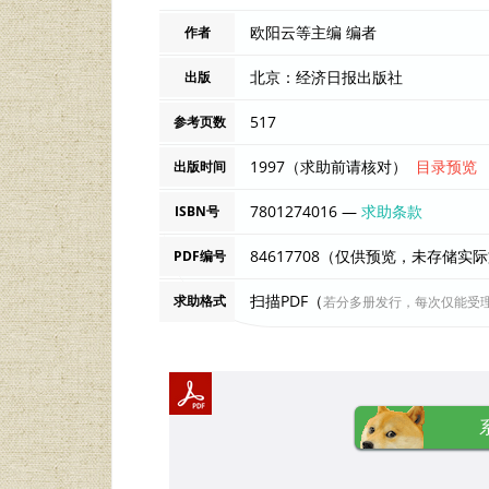
欧阳云等主编 编者
作者
北京：经济日报出版社
出版
517
参考页数
1997（求助前请核对）
目录预览
出版时间
7801274016 —
求助条款
ISBN号
84617708（仅供预览，未存储实
PDF编号
扫描PDF（
求助格式
若分多册发行，每次仅能受