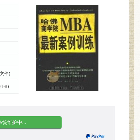
际文件）
）
理1册
系统维护中...