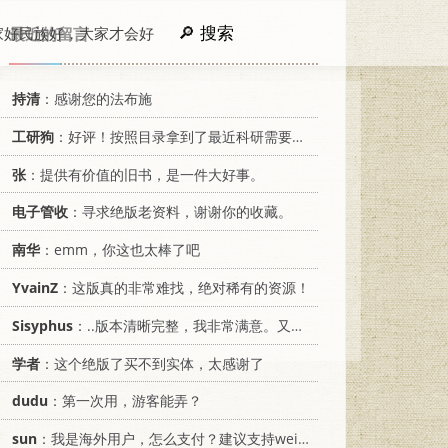
搜索
家好民族好，大家才会好
最近的留言
持清
：感谢您的法布施
工研狗
：好评！按照目录拿到了最近科研需要的材料！
张
：提供有价值的旧书，是一件大好事。
电子管收
：寻求绝版老资料，谢谢你的收藏。
南华
：emm，你这也太棒了吧
YvainZ
：这版真的非常难找，绝对稀有的资源！
Sisyphus
：..版本清晰完整，我非常满意。又及，这本《话语的真相》...
学者
：这个绝版了买不到实体，太感谢了
dudu
：第一次用，游客能弄？
sun
：我是海外用户，怎么支付？建议支持weixin支付