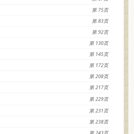
75
83
92
130
145
172
208
217
229
231
238
243