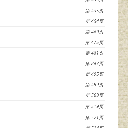
435
454
469
475
481
847
495
499
509
519
521
524