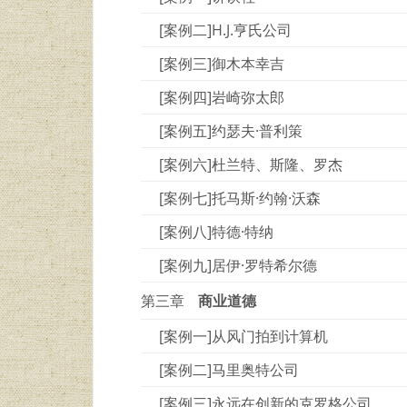
[案例二]H.J.亨氏公司
[案例三]御木本幸吉
[案例四]岩崎弥太郎
[案例五]约瑟夫·普利策
[案例六]杜兰特、斯隆、罗杰
[案例七]托马斯·约翰·沃森
[案例八]特德·特纳
[案例九]居伊·罗特希尔德
第三章
商业道德
[案例一]从风门拍到计算机
[案例二]马里奥特公司
[案例三]永远在创新的克罗格公司