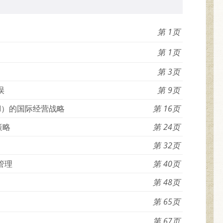
1
1
3
误
9
NI）的国际经营战略
16
策略
24
32
管理
40
48
65
67