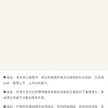
➊️ 条款：请支持正版图书。肯定和感激作者及出版商的社会贡献，以及国
Jia在「教育公平」上作出的努力。
➋️️ 条款：向博主支付任何费用都意味着在访客的主观意识下雇佣博主，形
成博主受雇于访客的劳务关系。
➌ 条款：严禁恶意雇佣博主处理违法、有伤民族感情、有违优良传统、安