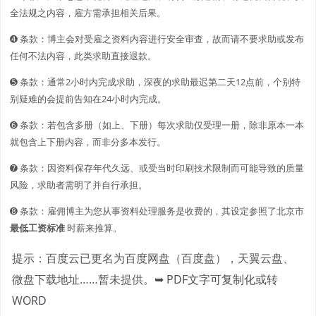
全法规之内容，雇方需承担相关后果。
➍ 条款：博主会对受雇之资料内容进行安全审查，故而请不要求助或发布
任何不法内容，此类求助直接退款。
➎ 条款：通常2小时内完成求助，深夜的求助最迟第二天12点前，个别特
别疑难的会提前告知在24小时内完成。
➏ 条款：若包含多册（如上、下册）每次求助仅受理一册，除非原本一本
就包含上下册内容，而非分多本发行。
➐ 条款：因资料保存年代久远、或受当时印刷技术限制而可能导致的质量
风险，求助者需明了并自行承担。
➑ 条款：雇佣博主为您从事资料处理服务是收费的，其设定参照了北京市
最低工资标准
时薪来推算。
提示：百度云已更名为百度网盘（百度盘），天翼云盘、
微盘下载地址……暂未提供。
➥ PDF文字可复制化或转
WORD