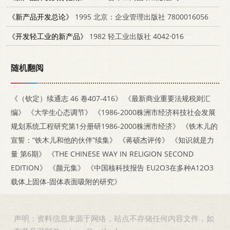
《新产品开发总论》
1995 北京：企业管理出版社 7800016056
《开发轻工业的新产品》
1982 轻工业出版社 4042·016
随机翻阅
《（钦定）续通志 46 卷407-416》
《最新商业重要法规税则汇
编》
《大学生心态调节》
《1986-2000株洲市经济科技社会发展
规划系统工程研究第1分册研1986-2000株洲市经济》
《铁木儿的
宣誓：“铁木儿和他的伙伴”续集》
《蒋硕杰评传》
《知识就是力
量 第6期》
《THE CHINESE WAY IN RELIGION SECOND
EDITION》
《颜元集》
《中国核科技报告 EU2O3在多种A12O3
载体上固体-固体表面吸附的研究》
声明：资料信息来源于网络，站点不存储任何内容文件，如