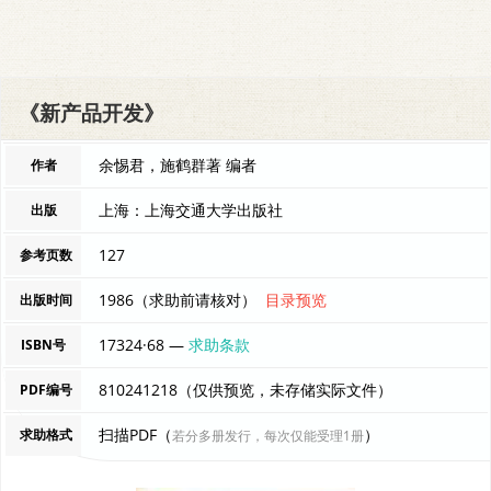
《新产品开发》
余惕君，施鹤群著 编者
作者
上海：上海交通大学出版社
出版
127
参考页数
1986（求助前请核对）
目录预览
出版时间
17324·68 —
求助条款
ISBN号
810241218（仅供预览，未存储实际文件）
PDF编号
扫描PDF（
）
求助格式
若分多册发行，每次仅能受理1册