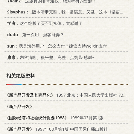
YvainZ
：这版真的非常难找，绝对稀有的资源！
Sisyphus
：..版本清晰完整，我非常满意。又及，这本《话语的真相》...
学者
：这个绝版了买不到实体，太感谢了
dudu
：第一次用，游客能弄？
sun
：我是海外用户，怎么支付？建议支持weixin支付
康康
：内容清晰、很平整、完整，点赞👍 感谢~
相关绝版资料
《新产品开发及其商品化》
1997 北京：中国人民大学出版社 7300022243
《新产品开发》
《国际经济和社会统计提要1988》
1989年03月第1版
《新产品开发》
1997年08月第1版 中国国际广播出版社