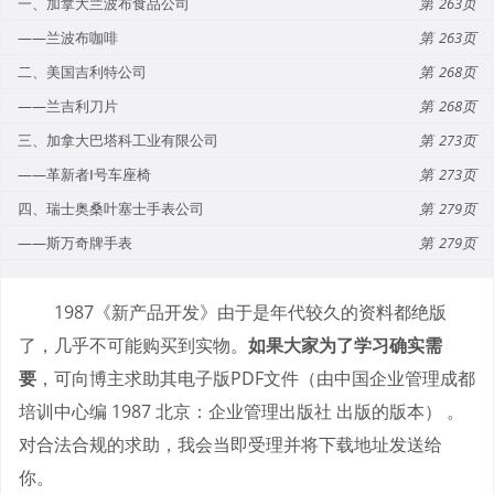
一、加拿大兰波布食品公司
263
——兰波布咖啡
263
二、美国吉利特公司
268
——兰吉利刀片
268
三、加拿大巴塔科工业有限公司
273
——革新者Ⅰ号车座椅
273
四、瑞士奥桑叶塞士手表公司
279
——斯万奇牌手表
279
1987《新产品开发》由于是年代较久的资料都绝版
了，几乎不可能购买到实物。
如果大家为了学习确实需
要
，可向博主求助其电子版PDF文件（由中国企业管理成都
培训中心编 1987 北京：企业管理出版社 出版的版本） 。
对合法合规的求助，我会当即受理并将下载地址发送给
你。