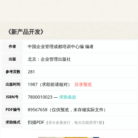
《新产品开发》
中国企业管理成都培训中心编 编者
作者
北京：企业管理出版社
出版
281
参考页数
1987（求助前请核对）
目录预览
出版时间
7800010023 —
求助条款
ISBN号
89567658（仅供预览，未存储实际文件）
PDF编号
扫描PDF（
）
求助格式
若分多册发行，每次仅能受理1册