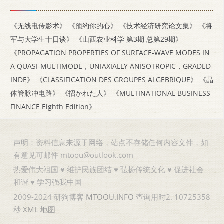
《无线电传影术》
《预约你的心》
《技术经济研究论文集》
《将
军与大学生十日谈》
《山西农业科学 第3期 总第29期》
《PROPAGATION PROPERTIES OF SURFACE-WAVE MODES IN
A QUASI-MULTIMODE，UNIAXIALLY ANISOTROPIC，GRADED-
INDE》
《CLASSIFICATION DES GROUPES ALGEBRIQUE》
《晶
体管脉冲电路》
《招かれた人》
《MULTINATIONAL BUSINESS
FINANCE Eighth Edition》
声明：资料信息来源于网络，站点不存储任何内容文件，如
有意见可邮件 mtoou@outlook.com
热爱伟大祖国 ♥ 维护民族团结 ♥ 弘扬传统文化 ♥ 促进社会
和谐 ♥ 学习强我中国
2009-2024 研狗博客
MTOOU.INFO
查询用时2. 10725358
秒
XML
地图