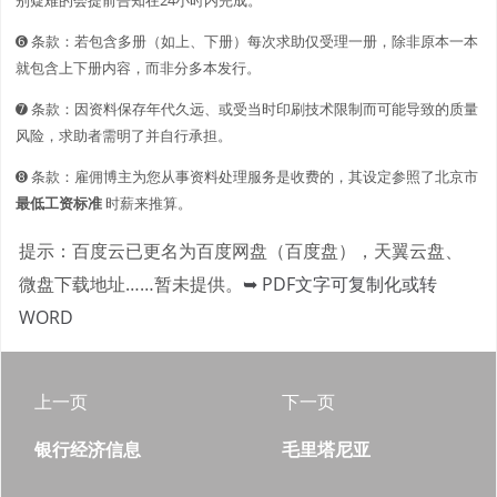
➏ 条款：若包含多册（如上、下册）每次求助仅受理一册，除非原本一本
就包含上下册内容，而非分多本发行。
➐ 条款：因资料保存年代久远、或受当时印刷技术限制而可能导致的质量
风险，求助者需明了并自行承担。
➑ 条款：雇佣博主为您从事资料处理服务是收费的，其设定参照了北京市
最低工资标准
时薪来推算。
提示：百度云已更名为百度网盘（百度盘），天翼云盘、
微盘下载地址……暂未提供。
➥ PDF文字可复制化或转
WORD
上一页
下一页
银行经济信息
毛里塔尼亚