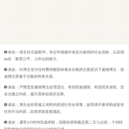
➊️ 条款：请支持正版图书。肯定和感激作者及出版商的社会贡献，以及国
Jia在「教育公平」上作出的努力。
➋️️ 条款：向博主支付任何费用都意味着在访客的主观意识下雇佣博主，形
成博主受雇于访客的劳务关系。
➌ 条款：严禁恶意雇佣博主处理违法、有伤民族感情、有违优良传统、安
全法规之内容，雇方需承担相关后果。
➍ 条款：博主会对受雇之资料内容进行安全审查，故而请不要求助或发布
任何不法内容，此类求助直接退款。
➎ 条款：通常2小时内完成求助，深夜的求助最迟第二天12点前，个别特
别疑难的会提前告知在24小时内完成。