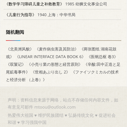
《数学学习障碍儿童之补救教育》
1985 幼狮文化事业公司
《儿童行为指导》
1940 上海：中华书局
随机翻阅
《北美洲风貌》
《麦作病虫害及其防治》
《两张图纸 湖南花鼓
戏》
《LINEAR INTERFACE DATA BOOK 6》
《医纲总枢 卷3》
《双鬟记》
《小売り業の形態と経営原則》
《辛酸:田中正造と足
尾鉱毒事件》
《世相あぶり出し 2》
《ファイソクミカルの技术
と经济分析 （上卷）》
声明：资料信息来源于网络，站点不存储任何内容文件，如
有意见可邮件 mtoou@outlook.com
热爱伟大祖国 ♥ 维护民族团结 ♥ 弘扬传统文化 ♥ 促进社会
和谐 ♥ 学习强我中国