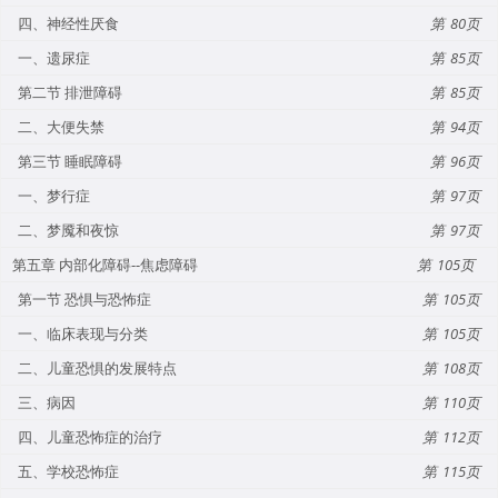
四、神经性厌食
80
一、遗尿症
85
第二节 排泄障碍
85
二、大便失禁
94
第三节 睡眠障碍
96
一、梦行症
97
二、梦魇和夜惊
97
第五章 内部化障碍--焦虑障碍
105
第一节 恐惧与恐怖症
105
一、临床表现与分类
105
二、儿童恐惧的发展特点
108
三、病因
110
四、儿童恐怖症的治疗
112
五、学校恐怖症
115