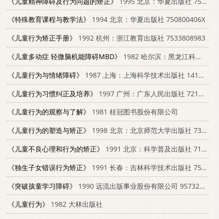
《儿童精神障碍及行为问题的矫正》
1995 北京：华夏出版社 7508005325
《特殊教育课程与教学法》
1994 北京：华夏出版社 750800406X
《儿童行为矫正手册》
1992 杭州：浙江教育出版社 7533808983
《儿童多动症 轻微脑机能障碍MBD》
1982 哈尔滨：黑龙江科学技术出版社 14217·032
《儿童行为与情绪障碍》
1987 上海：上海科学技术出版社 14119·1888
《儿童行为习惯纠正及培养》
1997 广州：广东人民出版社 7218023436
《儿童行为的观察与了解》
1981 桂冠图书股份有限公司
《儿童行为的塑造与矫正》
1998 北京：北京师范大学出版社 730304678X
《儿童不良心理和行为的矫正》
1991 北京：科学普及出版社 7110021459
《独生子女错误行为矫正》
1991 长春：吉林科学技术出版社 7538407782
《突破孩童学习障碍》
1990 远流出版事业股份有限公司 9573202743
《儿童行为》
1982 大林出版社