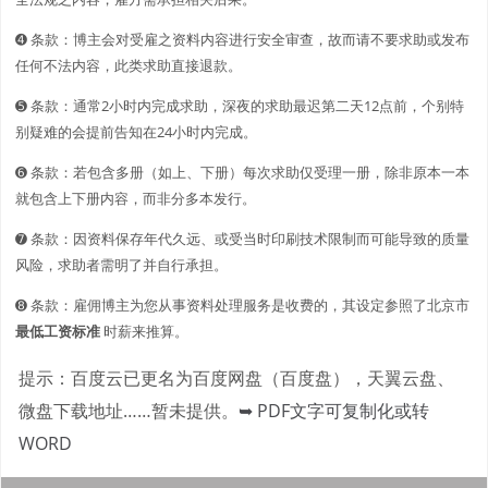
➍ 条款：博主会对受雇之资料内容进行安全审查，故而请不要求助或发布
任何不法内容，此类求助直接退款。
➎ 条款：通常2小时内完成求助，深夜的求助最迟第二天12点前，个别特
别疑难的会提前告知在24小时内完成。
➏ 条款：若包含多册（如上、下册）每次求助仅受理一册，除非原本一本
就包含上下册内容，而非分多本发行。
➐ 条款：因资料保存年代久远、或受当时印刷技术限制而可能导致的质量
风险，求助者需明了并自行承担。
➑ 条款：雇佣博主为您从事资料处理服务是收费的，其设定参照了北京市
最低工资标准
时薪来推算。
提示：百度云已更名为百度网盘（百度盘），天翼云盘、
微盘下载地址……暂未提供。
➥ PDF文字可复制化或转
WORD