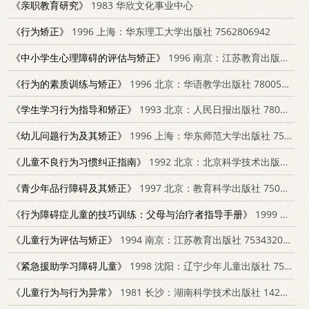
《亲职教育研究》
1983 华欣文化事业中心
《行为矫正》
1996 上海：华东理工大学出版社 7562806942
《中小学生心理障碍的评估与矫正》
1996 南京：江苏教育出版社 7534335256
《行为的素质训练与矫正》
1996 北京：华语教学出版社 7800525023
《学生学习行为指导和矫正》
1993 北京：人民日报出版社 7800023907
《幼儿问题行为及其矫正》
1996 上海：华东师范大学出版社 7561715846
《儿童不良行为习惯纠正指南》
1992 北京：北京科学技术出版社 7530111519
《青少年品行障碍及其矫正》
1997 北京：教育科学出版社 7504117331
《行为障碍症儿童的技巧训练：父母与治疗者指导手册》
1999 心理出版社 9577023096
《儿童行为评估与矫正》
1994 南京：江苏教育出版社 7534320747
《紧急援助学习障碍儿童》
1998 沈阳：辽宁少年儿童出版社 7531528924
《儿童行为与行为异常》
1981 长沙：湖南科学技术出版社 14204·36