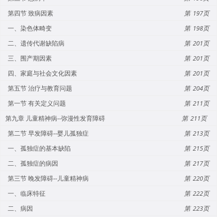
第四节 致病因素
197
一、染色体畸变
198
二、遗传代谢缺陷病
201
三、围产期因素
201
四、家庭与社会文化因素
201
第五节 治疗与教育问题
204
第一节 有关定义问题
211
第九章 儿童精神病--弥漫性发育障碍
211
第二节 早发障碍--婴儿孤独症
213
一、孤独症的基本缺陷
215
二、孤独症的病因
217
第三节 晚发障碍--儿童精神病
220
一、临床特征
222
二、病因
223