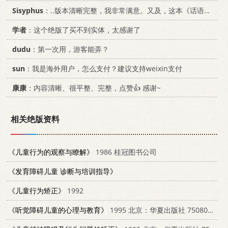
Sisyphus
：..版本清晰完整，我非常满意。又及，这本《话语的真相》...
学者
：这个绝版了买不到实体，太感谢了
dudu
：第一次用，游客能弄？
sun
：我是海外用户，怎么支付？建议支持weixin支付
康康
：内容清晰、很平整、完整，点赞👍 感谢~
相关绝版资料
《儿童行为的观察与瞭解》
1986 桂冠图书公司
《发育障碍儿童 诊断与培训指导》
《儿童行为矫正》
1992
《听觉障碍儿童的心理与教育》
1995 北京：华夏出版社 7508006151