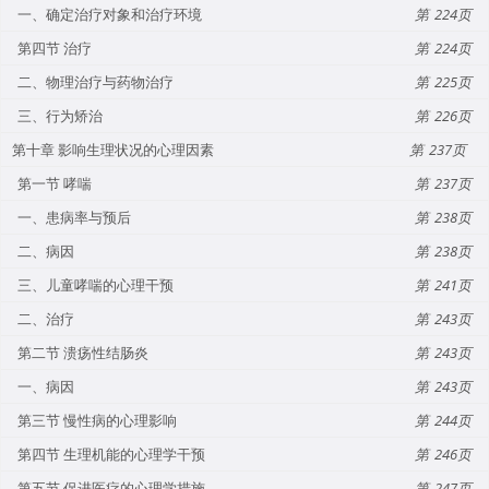
一、确定治疗对象和治疗环境
224
第四节 治疗
224
二、物理治疗与药物治疗
225
三、行为矫治
226
第十章 影响生理状况的心理因素
237
第一节 哮喘
237
一、患病率与预后
238
二、病因
238
三、儿童哮喘的心理干预
241
二、治疗
243
第二节 溃疡性结肠炎
243
一、病因
243
第三节 慢性病的心理影响
244
第四节 生理机能的心理学干预
246
第五节 促进医疗的心理学措施
247