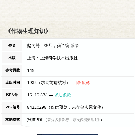
《作物生理知识》
赵同芳，钱熙，龚兰编 编者
作者
上海：上海科学技术出版社
出版
149
参考页数
1984（求助前请核对）
目录预览
出版时间
16119·634 —
求助条款
ISBN号
84220298（仅供预览，未存储实际文件）
PDF编号
扫描PDF（
）
求助格式
若分多册发行，每次仅能受理1册