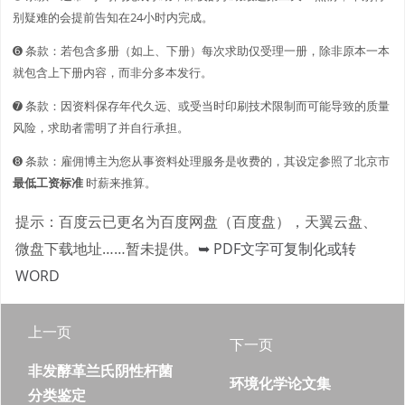
别疑难的会提前告知在24小时内完成。
➏ 条款：若包含多册（如上、下册）每次求助仅受理一册，除非原本一本
就包含上下册内容，而非分多本发行。
➐ 条款：因资料保存年代久远、或受当时印刷技术限制而可能导致的质量
风险，求助者需明了并自行承担。
➑ 条款：雇佣博主为您从事资料处理服务是收费的，其设定参照了北京市
最低工资标准
时薪来推算。
提示：百度云已更名为百度网盘（百度盘），天翼云盘、
微盘下载地址……暂未提供。
➥ PDF文字可复制化或转
WORD
上一页
下一页
非发酵革兰氏阴性杆菌
环境化学论文集
分类鉴定