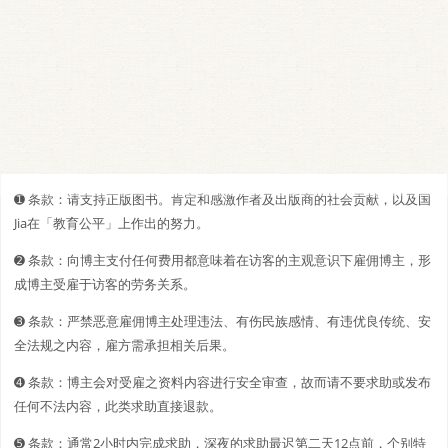
➊️ 条款：请支持正版图书。肯定和感激作者及出版商的社会贡献，以及国
Jia在「教育公平」上作出的努力。
➋️️ 条款：向博主支付任何费用都意味着在访客的主观意识下雇佣博主，形
成博主受雇于访客的劳务关系。
➌ 条款：严禁恶意雇佣博主处理违法、有伤民族感情、有违优良传统、安
全法规之内容，雇方需承担相关后果。
➍ 条款：博主会对受雇之资料内容进行安全审查，故而请不要求助或发布
任何不法内容，此类求助直接退款。
➎ 条款：通常2小时内完成求助，深夜的求助最迟第二天12点前，个别特