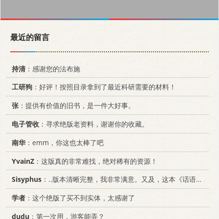
最近的留言
持清
：感谢您的法布施
工研狗
：好评！按照目录拿到了最近科研需要的材料！
张
：提供有价值的旧书，是一件大好事。
电子管收
：寻求绝版老资料，谢谢你的收藏。
南华
：emm，你这也太棒了吧
YvainZ
：这版真的非常难找，绝对稀有的资源！
Sisyphus
：..版本清晰完整，我非常满意。又及，这本《话语的真相》...
学者
：这个绝版了买不到实体，太感谢了
dudu
：第一次用，游客能弄？