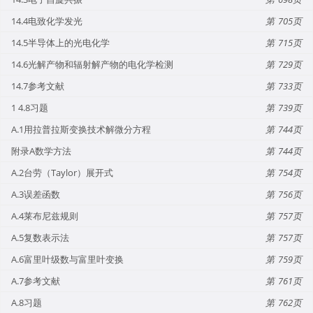
14.4电致化学发光
705
14.5半导体上的光电化学
715
14.6光解产物和辐射解产物的电化学检测
729
14.7参考文献
733
1 4.8习题
739
A.1用拉普拉斯变换技术解微分方程
744
附录A数学方法
744
A.2台劳（Taylor）展开式
754
A.3误差函数
756
A.4莱布尼兹规则
757
A.5复数表示法
757
A.6富里叶级数与富里叶变换
759
A.7参考文献
761
A.8习题
762