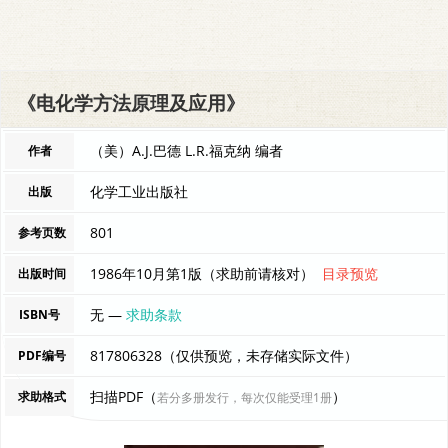
《电化学方法原理及应用》
（美）A.J.巴德 L.R.福克纳 编者
作者
化学工业出版社
出版
801
参考页数
1986年10月第1版（求助前请核对）
目录预览
出版时间
无 —
求助条款
ISBN号
817806328（仅供预览，未存储实际文件）
PDF编号
扫描PDF（
）
求助格式
若分多册发行，每次仅能受理1册