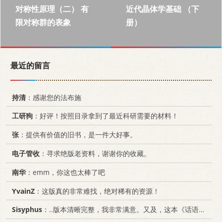
对称性原理（二） 有
近代晶体学基础 （下
限对称群的表象
册）
最近的留言
持清
：感谢您的法布施
工研狗
：好评！按照目录拿到了最近科研需要的材料！
张
：提供有价值的旧书，是一件大好事。
电子管收
：寻求绝版老资料，谢谢你的收藏。
南华
：emm，你这也太棒了吧
YvainZ
：这版真的非常难找，绝对稀有的资源！
Sisyphus
：..版本清晰完整，我非常满意。又及，这本《话语的真相》...