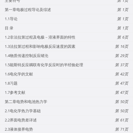
主要符号
1
第一章电极过程导论及综述
1
1.1导论
1
目 录
1
1.2非法拉第过程及电极－溶液界面的特性
6
1.3法拉第过程和影响电极反应速度的因素
16
1.4物质传递控制反应绪沦
29
1.5能斯特反应耦联有化学反应时的半经验处理
37
1.6电化学的文献
42
1.8习题
47
1.7参考文献
47
第二章电势和电池热力学
50
2.1电化学热力学基础
50
2.2界面电势差详述
61
2.3液体接界电势
71