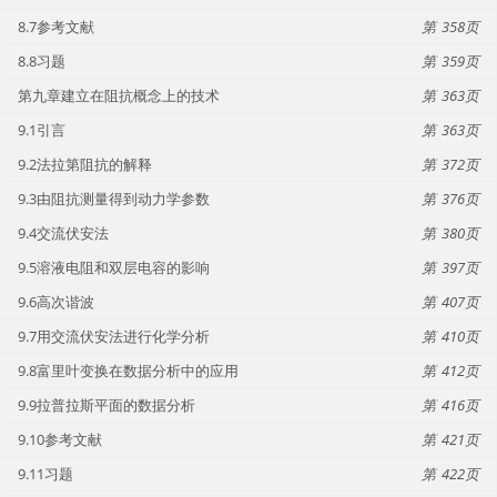
8.7参考文献
358
8.8习题
359
第九章建立在阻抗概念上的技术
363
9.1引言
363
9.2法拉第阻抗的解释
372
9.3由阻抗测量得到动力学参数
376
9.4交流伏安法
380
9.5溶液电阻和双层电容的影响
397
9.6高次谐波
407
9.7用交流伏安法进行化学分析
410
9.8富里叶变换在数据分析中的应用
412
9.9拉普拉斯平面的数据分析
416
9.10参考文献
421
9.11习题
422