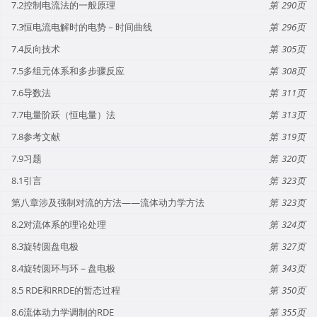
7.2控制电流法的一般原理
290
7.3恒电流电解时的电势－时间曲线
296
7.4反向技术
305
7.5多组元体系和多步骤反应
308
7.6导数法
311
7.7电量阶跃（恒电量）法
313
7.8参考文献
319
7.9习题
320
8.1引言
323
第八章涉及强制对流的方法——流体动力学方法
323
8.2对流体系的理论处理
324
8.3旋转圆盘电极
327
8.4旋转圆环与环－盘电极
343
8.5 RDE和RRDE的暂态过程
350
8.6流体动力学调制的RDE
355