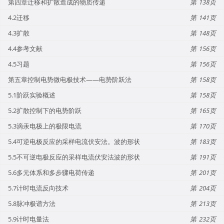
第四章迁移和扩散造成的物质传递
138
4.2迁移
141
4.3扩散
148
4.4参考文献
156
4.5习题
156
第五章控制电势微电极技术——电势阶跃法
158
5.1阶跃实验概述
158
5.2扩散控制下的电势阶跃
165
5.3滴汞电极上的极限电流
170
5.4可逆电极反应的采样电流伏安法。波的形状
183
5.5不可逆电极反应的采样电流伏安法波的形状
191
5.6多元体系和多步骤电荷传递
201
5.7计时电流反向技术
204
5.8脉冲极谱方法
213
5.9计时电量法
232