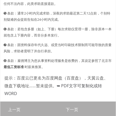
任何不法内容，此类求助直接退款。
➎ 条款：通常2小时内完成求助，深夜的求助最迟第二天12点前，个别特
别疑难的会提前告知在24小时内完成。
➏ 条款：若包含多册（如上、下册）每次求助仅受理一册，除非原本一本
就包含上下册内容，而非分多本发行。
➐ 条款：因资料保存年代久远、或受当时印刷技术限制而可能导致的质量
风险，求助者需明了并自行承担。
➑ 条款：雇佣博主为您从事资料处理服务是收费的，其设定参照了北京市
最低工资标准
时薪来推算。
提示：百度云已更名为百度网盘（百度盘），天翼云盘、
微盘下载地址……暂未提供。
➥ PDF文字可复制化或转
WORD
上一页
下一页