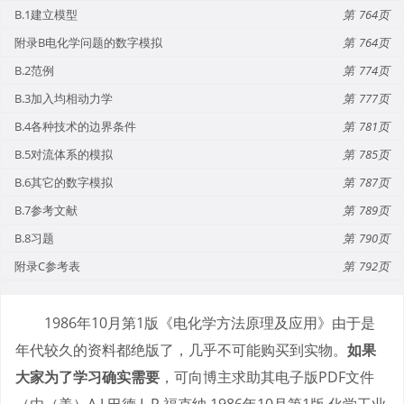
B.1建立模型
764
附录B电化学问题的数字模拟
764
B.2范例
774
B.3加入均相动力学
777
B.4各种技术的边界条件
781
B.5对流体系的模拟
785
B.6其它的数字模拟
787
B.7参考文献
789
B.8习题
790
附录C参考表
792
1986年10月第1版《电化学方法原理及应用》由于是
年代较久的资料都绝版了，几乎不可能购买到实物。
如果
大家为了学习确实需要
，可向博主求助其电子版PDF文件
（由（美）A.J.巴德 L.R.福克纳 1986年10月第1版 化学工业