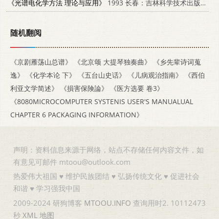
《光谱电化学方法 理论与应用》
1993 长春：吉林科学技术出版社 7538412794
随机翻阅
《京剧雁荡山总谱》
《北京颂 大提琴独奏曲》
《乡先辈诗词蒐
逸》
《化学本论 下》
《五台山史话》
《儿病观治指南》
《西伯
利亚文学简述》
《損害保険論》
《医方选要 卷3》
《8080MICROCOMPUTER SYSTENIS USER'S MANUALUAL
CHAPTER 6 PACKAGING INFORMATION》
声明：资料信息来源于网络，站点不存储任何内容文件，如
有意见可邮件 mtoou@outlook.com
热爱伟大祖国 ♥ 维护民族团结 ♥ 弘扬传统文化 ♥ 促进社会
和谐 ♥ 学习强我中国
2009-2024 研狗博客
MTOOU.INFO
查询用时2. 10112473
秒
XML
地图