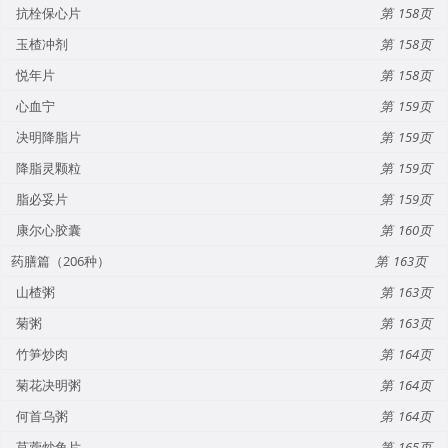
抗栓保心片
158
玉楂冲剂
158
悦年片
158
心血宁
159
决明降脂片
159
降脂灵颗粒
159
脂必妥片
159
康尔心胶囊
160
药膳篇（206种）
163
山楂粥
163
菊粥
163
竹笋炒肉
164
菊花决明粥
164
何首乌粥
164
苜蓿炒鱼片
165