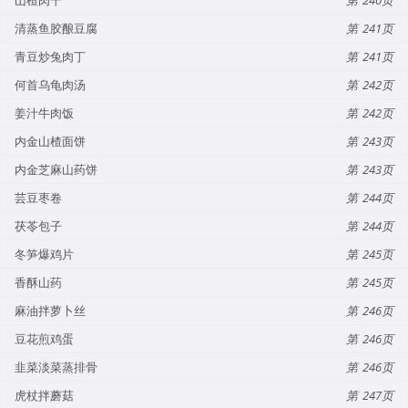
清蒸鱼胶酿豆腐
241
青豆炒兔肉丁
241
何首乌龟肉汤
242
姜汁牛肉饭
242
内金山楂面饼
243
内金芝麻山药饼
243
芸豆枣卷
244
茯苓包子
244
冬笋爆鸡片
245
香酥山药
245
麻油拌萝卜丝
246
豆花煎鸡蛋
246
韭菜淡菜蒸排骨
246
虎杖拌蘑菇
247