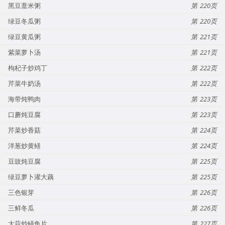
黑豆薏米粥
220
绿豆冬瓜粥
220
绿豆黄瓜粥
221
紫菜萝卜汤
221
枸杞子炒鸡丁
222
芹菜牛奶汤
222
海带炖鸭肉
223
口蘑炖豆腐
223
芹菜炒香菇
224
洋葱炒黄鳝
224
豆豉炖豆腐
225
绿豆萝卜灌大藕
225
三色银芽
226
三鲜冬瓜
226
大蒜炒鳝鱼片
227