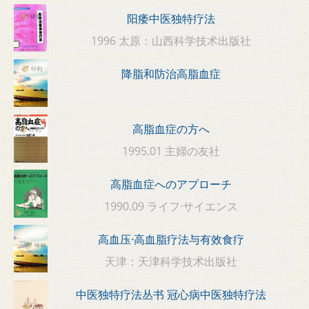
阳痿中医独特疗法
1996 太原：山西科学技术出版社
降脂和防治高脂血症
高脂血症の方へ
1995.01 主婦の友社
高脂血症へのアプローチ
1990.09 ライフ·サイエンス
高血压·高血脂疗法与有效食疗
天津：天津科学技术出版社
中医独特疗法丛书 冠心病中医独特疗法