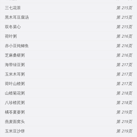
三七花茶
215
黑木耳豆腐汤
215
双冬菜心
215
荷叶粥
216
赤小豆炖鲫鱼
216
芝麻桑椹粥
216
海带绿豆粥
217
玉米木耳粥
217
荷叶山楂粥
217
山楂菊花粥
218
八珍楂芪粥
218
橘苓夏蒌粥
219
燕麦面窝头
219
玉米豆沙饼
219