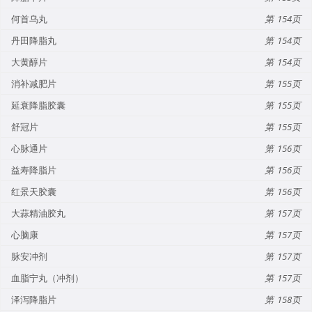
何首乌丸
154
丹田降脂丸
154
大黄醇片
154
消补减肥片
155
延衰降脂胶囊
155
舒冠片
155
心脉通片
156
益寿降脂片
156
红景天胶囊
156
大蒜精油胶丸
157
心脑康
157
脉安冲剂
157
血脂宁丸（冲剂）
157
泽泻降脂片
158