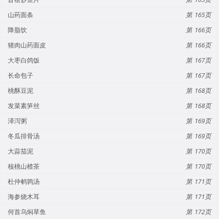
山药面条
165
降脂饮
166
猪肉山药面皮
166
大枣白鸽饭
167
长命包子
167
桃酥豆泥
168
发菜素笋丝
168
泽泻粥
169
冬瓜排骨汤
169
大蒜茄泥
170
核桃山楂茶
170
杜仲鹌鹑汤
171
海参烧木耳
171
何首乌焖草鱼
172