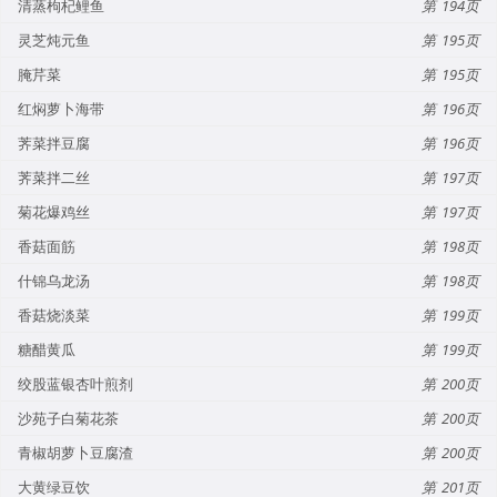
清蒸枸杞鲤鱼
194
灵芝炖元鱼
195
腌芹菜
195
红焖萝卜海带
196
荠菜拌豆腐
196
荠菜拌二丝
197
菊花爆鸡丝
197
香菇面筋
198
什锦乌龙汤
198
香菇烧淡菜
199
糖醋黄瓜
199
绞股蓝银杏叶煎剂
200
沙苑子白菊花茶
200
青椒胡萝卜豆腐渣
200
大黄绿豆饮
201