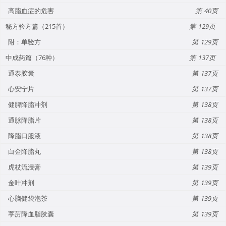
高脂血症的危害
40
秘方验方篇（215首）
129
附：单验方
129
中成药篇（76种）
137
通泰胶囊
137
心安宁片
137
健脾降脂冲剂
138
通脉降脂片
138
降脂口服液
138
白金降脂丸
138
虎杖流浸膏
139
金叶冲剂
139
心脑健袋泡茶
139
葶苈降血脂胶囊
139