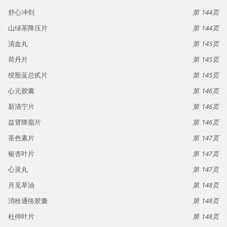
舒心冲剂
144
山绿茶降压片
144
清血丸
145
荷丹片
145
绞股蓝总甙片
145
心元胶囊
146
新清宁片
146
益肾降脂片
146
茶色素片
147
银杏叶片
147
心灵丸
147
月见草油
148
消栓通络胶囊
148
杜仲叶片
148