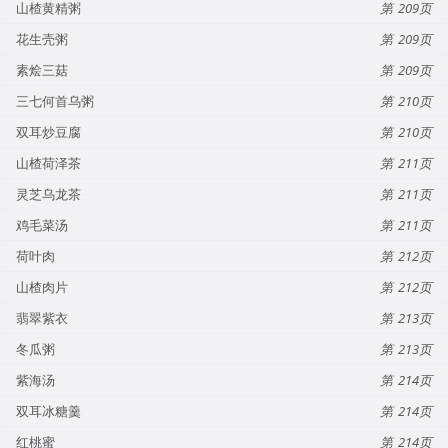
山楂黄精粥
209
花生壳粥
209
素烩三菇
209
三七何首乌粥
210
双耳炒豆腐
210
山楂荷泽茶
211
灵芝乌龙茶
211
鸡毛菜汤
211
荷叶肉
212
山楂肉片
212
翡翠紫衣
213
冬瓜粥
213
紫海汤
214
双耳冰糖羹
214
红桃蜜
214