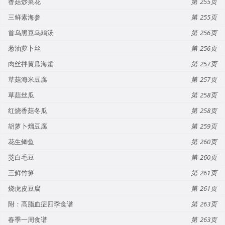
香菇炒菜花
255
三鲜素海参
255
首乌黑豆乌鸡汤
256
葱油萝卜丝
256
肉丝拌黄瓜海蜇
257
草菇海米豆腐
257
草菇丝瓜
258
红烧香菇冬瓜
258
胡萝卜熘豆腐
259
花生鲫鱼
260
茭白毛豆
260
三鲜竹笋
261
烧虎皮豆腐
261
附：高脂血症四季食谱
263
春季一周食谱
263