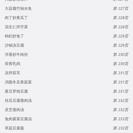
大蒜腐竹焖水鱼
227
肉丁炒黄瓜丁
228
花生仁拌芹菜
228
枸杞炒兔丁
229
沙锅冻豆腐
229
洋葱炒牛肉丝
230
荷香乳鸽
230
凉拌双耳
231
消脂冬瓜香菇菜
231
黄豆芽炖豆腐
231
丝瓜豆腐瘦肉汤
232
灵芝瘦肉汤
232
兔肉紫菜豆腐汤
233
草菇豆腐羹
233