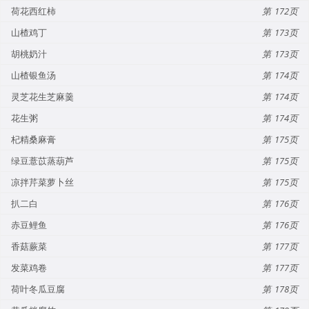
荷花西红柿
172
山楂鸡丁
173
胡桃奶汁
173
山楂银鱼汤
174
灵芝花生芝麻羹
174
花生粥
174
杞精桑麻膏
175
绿豆薏苡蒸葫芦
175
凉拌芹菜萝卜丝
175
扒二白
176
赤豆鲤鱼
176
香菇蕨菜
177
发菜鸡卷
177
荷叶冬瓜豆腐
178