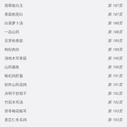
翡翠烩白玉
187
香菇炝茭白
187
白菜萝卜汤
188
一品山药
188
豆芽炝香菇
189
枸杞肉丝
189
清炖木耳香菇
190
山药藕鱼
190
银杞鸡肝羹
191
软炸山药花鸽
191
决明子炒茄子
192
竹荪木耳汤
192
茯苓梅花银耳
193
薏苡仁冬瓜鸡
193