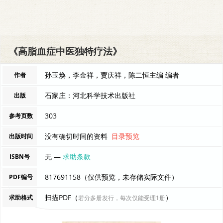
《高脂血症中医独特疗法》
孙玉焕，李金祥，贾庆祥，陈二恒主编 编者
作者
石家庄：河北科学技术出版社
出版
303
参考页数
没有确切时间的资料
目录预览
出版时间
无 —
求助条款
ISBN号
817691158（仅供预览，未存储实际文件）
PDF编号
扫描PDF（
）
求助格式
若分多册发行，每次仅能受理1册