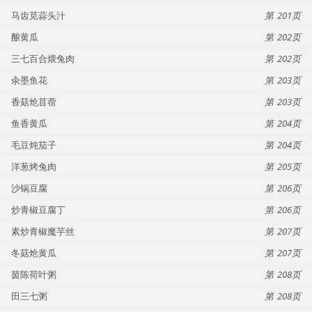
马齿苋蒜头汁
201
酿黄瓜
202
三七百合煨兔肉
202
汆墨鱼花
203
香菇炝苜蓿
203
鱼香黄瓜
204
毛豆炖茄子
204
洋葱烤兔肉
205
沙锅豆腐
206
炒青椒豆腐丁
206
素炒青椒魔芋丝
207
冬菇炝黄瓜
207
茵陈荷叶粥
208
田三七粥
208