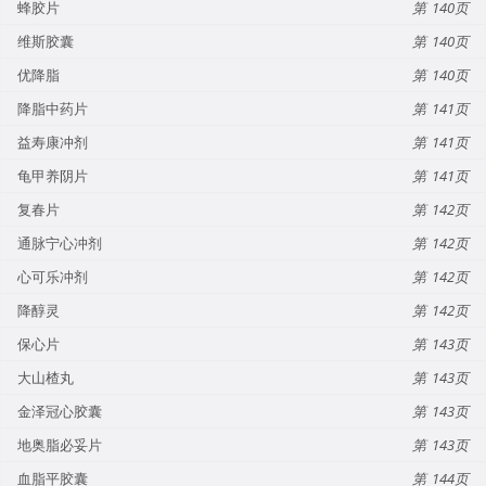
蜂胶片
140
维斯胶囊
140
优降脂
140
降脂中药片
141
益寿康冲剂
141
龟甲养阴片
141
复春片
142
通脉宁心冲剂
142
心可乐冲剂
142
降醇灵
142
保心片
143
大山楂丸
143
金泽冠心胶囊
143
地奥脂必妥片
143
血脂平胶囊
144