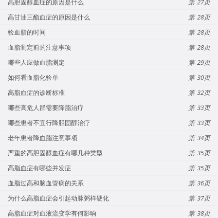
高胆固醇血症的原因是什么
27
高甘油三酯血症的原因是什么
28
验血脂的时间
28
血脂测定前的注意事项
28
哪些人应做血脂测定
29
如何看血脂化验单
30
高脂血症的诊断标准
32
哪些高危人群需要降脂治疗
33
哪些患者不宜行降胆固醇治疗
33
老年患者降血脂注意事项
34
严重的高胆固醇血症有哪几种类型
35
高脂血症有哪些并发症
35
血脂过高和脑血管病的关系
36
为什么高脂血症会引起动脉粥样硬化
37
高脂血症对血液流变学有何影响
38