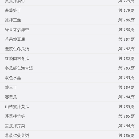
黄瓜拌腐竹
179
酱爆笋丁
179
凉拌三丝
180
绿豆芽炒海带
180
芒果炒豆腐
181
薏苡仁冬瓜汤
182
红烧肉末冬瓜
182
冬瓜虾仁海带汤
183
双色水晶
183
炒三丁
184
赛黄瓜
184
山楂蜜汁黄瓜
185
芹菜拌竹笋
185
蜇皮拌芹菜
186
薏苡仁菠菜粥
186