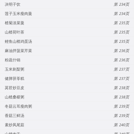
决明子饮
234
莲子玉米瘦肉羹
234
楂菊淡菜羹
235
山楂荷叶茶
235
鲤鱼山楂鸡蛋汤
235
麻油拌菠菜芹菜
236
粉蔬什锦
236
玉米刺梨粥
237
健脾茯苓糕
237
莴苣炒豆皮
238
山楂桑椹粥
238
冬菇云耳瘦肉粥
239
香菇三鲜汤
239
素炒凤尾菇
240
山楂肉干
240