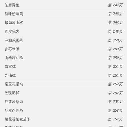
芝麻青鱼
247
荷叶粉蒸鸡
248
猪肉炒山楂
248
陈皮兔肉
249
降脂减肥茶
250
参枣米饭
250
山药扁豆糕
250
白雪糕
251
九仙糕
251
扁豆花馄饨
252
玫瑰枣糕
252
芹菜炒瘦肉
253
酥皮芦笋条
253
菊花香菜煮茄子
254