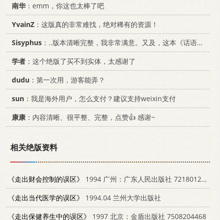
南华
：emm，你这也太棒了吧
YvainZ
：这版真的非常难找，绝对稀有的资源！
Sisyphus
：..版本清晰完整，我非常满意。又及，这本《话语的真相》...
学者
：这个绝版了买不到实体，太感谢了
dudu
：第一次用，游客能弄？
sun
：我是海外用户，怎么支付？建议支持weixin支付
康康
：内容清晰、很平整、完整，点赞👍 感谢~
相关绝版资料
《走出财会控制的误区》
1994 广州：广东人民出版社 7218012183
《走出当代医学的误区》
1994.04 兰州大学出版社
《走出保健养生中的误区》
1997 北京：金盾出版社 7508204468