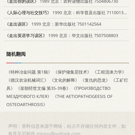
《走出你的误区》
1989 北京：农村读物出版社 7504806730
《人际心理与社交技巧》
1990 北京：科学普及出版社 7110013480
《走出误区》
1999 北京：新华出版社 7501142564
《走出英语学习误区》
1999 北京：华文出版社 7507508803
随机翻阅
《特种冶金问题 第1辑》
《保护储集层技术》
《工程流体力学》
《德汉农业机械词汇》
《文化的解释》
《复仇的恐龙》
《工矿灯
具》
《皇朝经世文编 第35-39卷》
《ПРОИЗВОДСТВО
МЕЗДРОВОГО КЛЕЯ》
《THE AETIOPATHOGEESIS OF
OSTEOARTHROSIS》
声明：资料信息来源于网络，站点不存储任何内容文件，如
有意见可邮件 mtoou@outlook.com