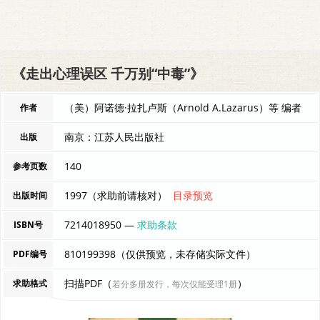
《走出心理误区 千万别“中毒”》
（美）阿诺德·拉扎卢斯（Arnold A.Lazarus）等 编者
作者
南京：江苏人民出版社
出版
140
参考页数
1997（求助前请核对）
目录预览
出版时间
7214018950 —
求助条款
ISBN号
810199398（仅供预览，未存储实际文件）
PDF编号
扫描PDF（
）
求助格式
若分多册发行，每次仅能受理1册