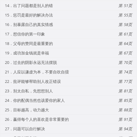
14．出了问题都是别人的错
51
15．惩罚是最好的解决办法
55
16．别暴露自己的真实情感
58
17．想信你的第一印象
61
18．父母的赞同是最重要的
64
19．成功加金钱就是幸福
67
20．过去的阴影永远无法摆脱
70
21．人应以谦虚为本，不要自吹自擂
74
22．批评能够帮助别人改正错误
77
23．别太自私，先想想别人
81
24．你的配偶当然也该爱你的家人
85
25．目标越高，动力越大
88
26．赢得每个人的喜欢是非常重要的
91
27．问题可以自行解决
94