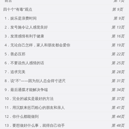
前言
1
四十个“有毒”观点
9
1．娱乐是浪费时间
9
2．发号施令让人感觉良好
13
3．发泄感情有利于健康
16
4．无论自己怎样，家人和朋友都会爱你
19
5．善必压邪
22
6．不要说伤人感情的话
25
7．追求完美
28
8．说“不”——因为别人总会得寸进尺
31
9．最后通牒才能解决争端
34
10．完全的诚实是最好的方法
37
11．用沉默来惩罚粗心的朋友和亲人
41
12．你什么都能做到
44
13．要想做好什么事，就得自己动手
48