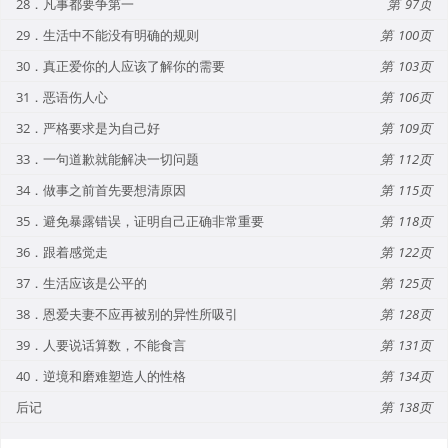
28．凡事都要争第一
97
29．生活中不能没有明确的规则
100
30．真正爱你的人应该了解你的需要
103
31．恶语伤人心
106
32．严格要求是为自己好
109
33．一句道歉就能解决一切问题
112
34．做事之前首先要想清原因
115
35．避免暴露错误，证明自己正确非常重要
118
36．跟着感觉走
122
37．生活应该是公平的
125
38．恩爱夫妻不应再被别的异性所吸引
128
39．人要说话算数，不能食言
131
40．逆境和磨难塑造人的性格
134
后记
138