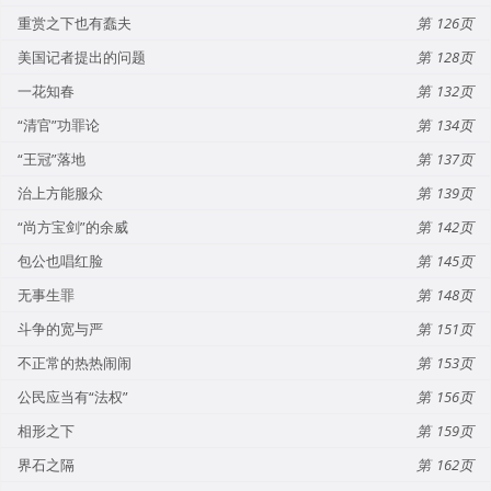
重赏之下也有蠢夫
126
美国记者提出的问题
128
一花知春
132
“清官”功罪论
134
“王冠”落地
137
治上方能服众
139
“尚方宝剑”的余威
142
包公也唱红脸
145
无事生罪
148
斗争的宽与严
151
不正常的热热闹闹
153
公民应当有“法权”
156
相形之下
159
界石之隔
162