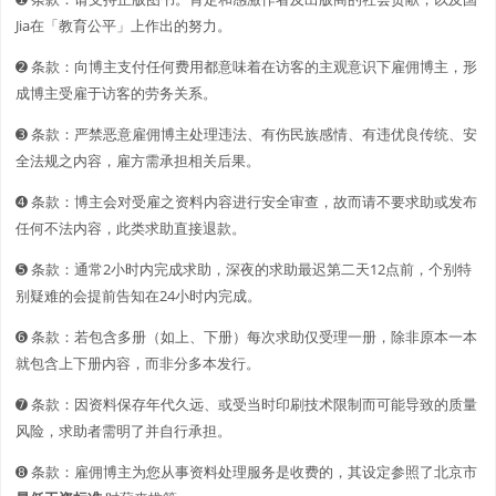
Jia在「教育公平」上作出的努力。
➋️️ 条款：向博主支付任何费用都意味着在访客的主观意识下雇佣博主，形
成博主受雇于访客的劳务关系。
➌ 条款：严禁恶意雇佣博主处理违法、有伤民族感情、有违优良传统、安
全法规之内容，雇方需承担相关后果。
➍ 条款：博主会对受雇之资料内容进行安全审查，故而请不要求助或发布
任何不法内容，此类求助直接退款。
➎ 条款：通常2小时内完成求助，深夜的求助最迟第二天12点前，个别特
别疑难的会提前告知在24小时内完成。
➏ 条款：若包含多册（如上、下册）每次求助仅受理一册，除非原本一本
就包含上下册内容，而非分多本发行。
➐ 条款：因资料保存年代久远、或受当时印刷技术限制而可能导致的质量
风险，求助者需明了并自行承担。
➑ 条款：雇佣博主为您从事资料处理服务是收费的，其设定参照了北京市