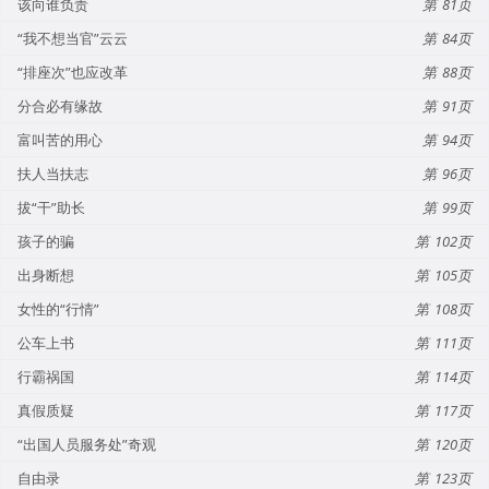
该向谁负责
81
“我不想当官”云云
84
“排座次”也应改革
88
分合必有缘故
91
富叫苦的用心
94
扶人当扶志
96
拔“干”助长
99
孩子的骗
102
出身断想
105
女性的“行情”
108
公车上书
111
行霸祸国
114
真假质疑
117
“出国人员服务处”奇观
120
自由录
123