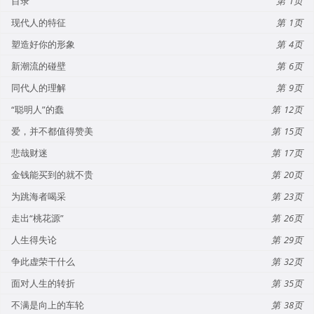
目录
1
现代人的特征
1
塑造好你的形象
4
新潮流的碰壁
6
同代人的理解
9
“聪明人”的蠢
12
爱，并不都值得赞美
15
悲哉财迷
17
金钱能买到的就不贵
20
为跳海者喝采
23
走出“桃花源”
26
人生得失论
29
争此虚荣干什么
32
面对人生的转折
35
不满是向上的车轮
38