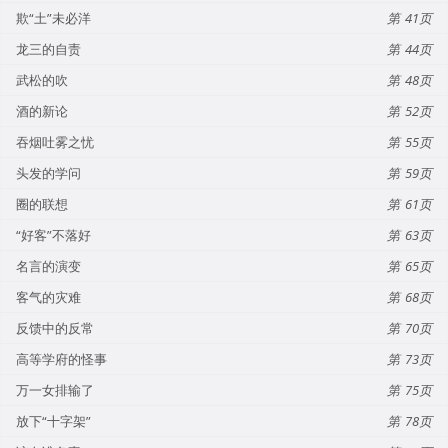
欺“土”未必洋
41
龙三的自责
44
武松的吹
48
酒的新论
52
吞烟吐雾之忧
55
头发的学问
59
圈的联想
61
“好客”不落好
63
名言的演变
65
客气的灾难
68
反馈中的反常
70
高等学府的怪事
73
万一女排输了
75
放下“十字架”
78