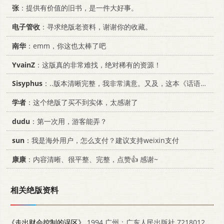
张
：提供有价值的旧书，是一件大好事。
电子管收
：寻求绝版老资料，谢谢你的收藏。
南华
：emm，你这也太棒了吧
YvainZ
：这版真的非常难找，绝对稀有的资源！
Sisyphus
：..版本清晰完整，我非常满意。又及，这本《话语的真相》...
学者
：这个绝版了买不到实体，太感谢了
dudu
：第一次用，游客能弄？
sun
：我是海外用户，怎么支付？建议支持weixin支付
康康
：内容清晰、很平整、完整，点赞👍 感谢~
相关绝版资料
《走出财会控制的误区》
1994 广州：广东人民出版社 7218012183