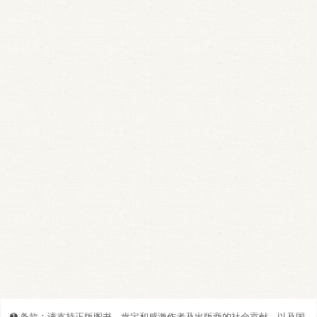
➊️ 条款：请支持正版图书。肯定和感激作者及出版商的社会贡献，以及国