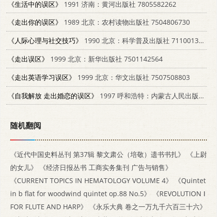
《生活中的误区》
1991 济南：黄河出版社 7805582262
《走出你的误区》
1989 北京：农村读物出版社 7504806730
《人际心理与社交技巧》
1990 北京：科学普及出版社 7110013480
《走出误区》
1999 北京：新华出版社 7501142564
《走出英语学习误区》
1999 北京：华文出版社 7507508803
《自我解放 走出婚恋的误区》
1997 呼和浩特：内蒙古人民出版社 7204036891
随机翻阅
《近代中国史料丛刊 第37辑 黎文肃公（培敬）遗书书扎》
《上尉
的女儿》
《经济日报丛书 工商实务集刊 广告与销售》
《CURRENT TOPICS IN HEMATOLOGY VOLUME 4》
《Quintet
in b flat for woodwind quintet op.88 No.5》
《REVOLUTION Ⅰ
FOR FLUTE AND HARP》
《永乐大典 卷之一万九千六百三十六》