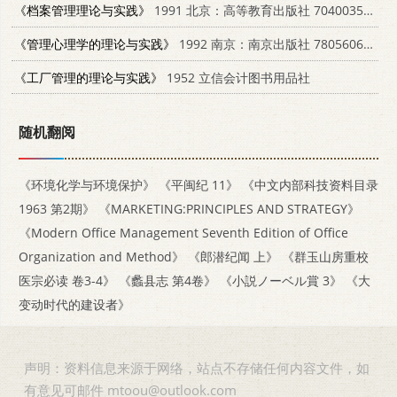
《档案管理理论与实践》
1991 北京：高等教育出版社 7040035375
《管理心理学的理论与实践》
1992 南京：南京出版社 7805606528
《工厂管理的理论与实践》
1952 立信会计图书用品社
随机翻阅
《环境化学与环境保护》
《平闽纪 11》
《中文内部科技资料目录
1963 第2期》
《MARKETING:PRINCIPLES AND STRATEGY》
《Modern Office Management Seventh Edition of Office
Organization and Method》
《郎潜纪闻 上》
《群玉山房重校
医宗必读 卷3-4》
《蠡县志 第4卷》
《小説ノーベル賞 3》
《大
变动时代的建设者》
声明：资料信息来源于网络，站点不存储任何内容文件，如
有意见可邮件 mtoou@outlook.com