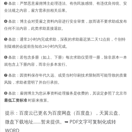
➌ 条款：严禁恶意雇佣博主处理违法、有伤民族感情、有违优良传统、安
全法规之内容，雇方需承担相关后果。
➍ 条款：博主会对受雇之资料内容进行安全审查，故而请不要求助或发布
任何不法内容，此类求助直接退款。
➎ 条款：通常2小时内完成求助，深夜的求助最迟第二天12点前，个别特
别疑难的会提前告知在24小时内完成。
➏ 条款：若包含多册（如上、下册）每次求助仅受理一册，除非原本一本
就包含上下册内容，而非分多本发行。
➐ 条款：因资料保存年代久远、或受当时印刷技术限制而可能导致的质量
风险，求助者需明了并自行承担。
➑ 条款：雇佣博主为您从事资料处理服务是收费的，其设定参照了北京市
最低工资标准
时薪来推算。
提示：百度云已更名为百度网盘（百度盘），天翼云盘、
微盘下载地址……暂未提供。
➥ PDF文字可复制化或转
WORD