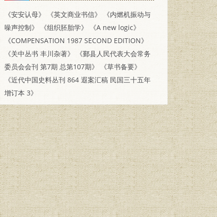
《安安认母》
《英文商业书信》
《内燃机振动与
噪声控制》
《组织胚胎学》
《A new logic》
《COMPENSATION 1987 SECOND EDITION》
《关中丛书 丰川杂著》
《鄞县人民代表大会常务
委员会会刊 第7期 总第107期》
《草书备要》
《近代中国史料丛刊 864 遐案汇稿 民国三十五年
增订本 3》