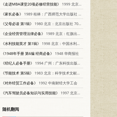
《走进MBA课堂20项必修经营技能》
1999 北京：民主与建设出版社 7801123204
《家长必备》
1989 桂林：广西师范大学出版社 7563304304
《父母必读 第1辑》
1980 北京：北京出版社 7071·677
《企业经营管理法律必备》
1989 北京：红旗出版社 7800680347
《水利技能英才 第1辑》
1998 北京：中国水利水电出版社 7801247825
《1948年手册 第6编 经商必备》
1948 华商报社
《经纪人必备手册》
1994 广州：广东科技出版社 7535912451
《节能技术 第5辑》
1983 北京：科学技术文献出版社；重庆分社 15176·534
《对外经贸工作必备》
1992 中南财经大学工会
《汽车驾驶员必备知识与实用技能》
1997 北京：海潮出版社 7800548724
随机翻阅