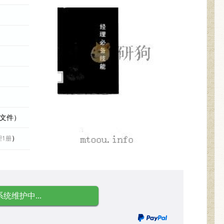
际文件）
）
理1册
系统维护中...