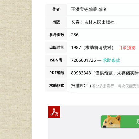
王洪宝等编著 编者
作者
长春：吉林人民出版社
出版
286
参考页数
1987（求助前请核对）
目录预览
出版时间
7206001726 —
求助条款
ISBN号
89983348（仅供预览，未存储实
PDF编号
扫描PDF（
求助格式
若分多册发行，每次仅能受