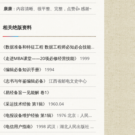
康康
：内容清晰、很平整、完整，点赞👍 感谢~
相关绝版资料
《数据准备和特征工程 数据工程师必知必会技能》
2020 北京：电子工业出
《走进MBA课堂——20项必修经营技能》
1999
《编辑必备知识手册》
1994
《志书与年鉴编辑必备》
江西省邮电文史中心
《易经备旨一见能解 卷1》
《采运技术经验 第1辑》
1960.04
《电报设备维护经验 第1辑》
1976 北京：人民邮电出版社
《电信用户指南》
1998 武汉：湖北人民出版社 7216024400