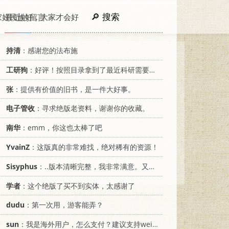
搜索
家好民族好，大家才会好
最近的留言
持清
：感谢您的法布施
工研狗
：好评！按照目录拿到了最近科研需要的材料！
张
：提供有价值的旧书，是一件大好事。
电子管收
：寻求绝版老资料，谢谢你的收藏。
南华
：emm，你这也太棒了吧
YvainZ
：这版真的非常难找，绝对稀有的资源！
Sisyphus
：..版本清晰完整，我非常满意。又及，这本《话语的真相》...
学者
：这个绝版了买不到实体，太感谢了
dudu
：第一次用，游客能弄？
sun
：我是海外用户，怎么支付？建议支持weixin支付