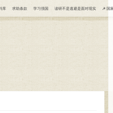
料库
求助条款
学习强国
读研不是逃避是面对现实
☭ 国