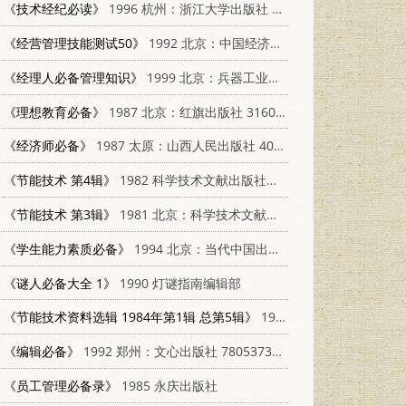
《技术经纪必读》
1996 杭州：浙江大学出版社 7308018431
《经营管理技能测试50》
1992 北京：中国经济出版社 7501716919
《经理人必备管理知识》
1999 北京：兵器工业出版社 7801327993
《理想教育必备》
1987 北京：红旗出版社 3160·055
《经济师必备》
1987 太原：山西人民出版社 4088·201
《节能技术 第4辑》
1982 科学技术文献出版社重庆分社 15176·530
《节能技术 第3辑》
1981 北京：科学技术文献出版社；重庆分社 15176·506
《学生能力素质必备》
1994 北京：当代中国出版社 7800923401
《谜人必备大全 1》
1990 灯谜指南编辑部
《节能技术资料选辑 1984年第1辑 总第5辑》
1984 长沙流域水运科技情报网
《编辑必备》
1992 郑州：文心出版社 7805373841
《员工管理必备录》
1985 永庆出版社