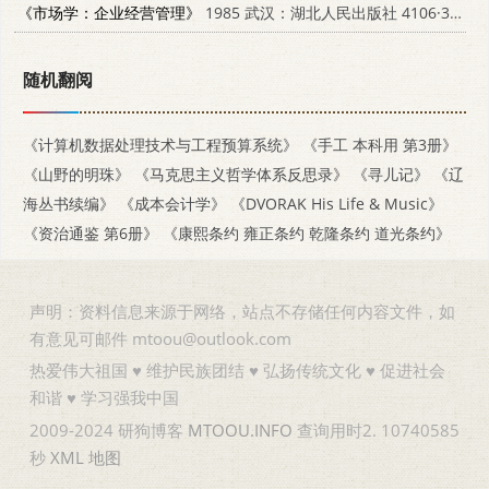
《市场学：企业经营管理》
1985 武汉：湖北人民出版社 4106·371
随机翻阅
《计算机数据处理技术与工程预算系统》
《手工 本科用 第3册》
《山野的明珠》
《马克思主义哲学体系反思录》
《寻儿记》
《辽
海丛书续编》
《成本会计学》
《DVORAK His Life & Music》
《资治通鉴 第6册》
《康熙条约 雍正条约 乾隆条约 道光条约》
声明：资料信息来源于网络，站点不存储任何内容文件，如
有意见可邮件 mtoou@outlook.com
热爱伟大祖国 ♥ 维护民族团结 ♥ 弘扬传统文化 ♥ 促进社会
和谐 ♥ 学习强我中国
2009-2024 研狗博客
MTOOU.INFO
查询用时2. 10740585
秒
XML
地图