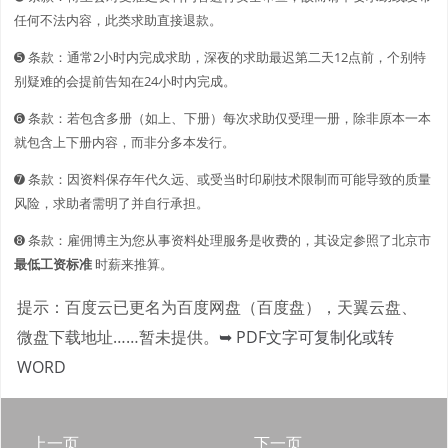
任何不法内容，此类求助直接退款。
➎ 条款：通常2小时内完成求助，深夜的求助最迟第二天12点前，个别特
别疑难的会提前告知在24小时内完成。
➏ 条款：若包含多册（如上、下册）每次求助仅受理一册，除非原本一本
就包含上下册内容，而非分多本发行。
➐ 条款：因资料保存年代久远、或受当时印刷技术限制而可能导致的质量
风险，求助者需明了并自行承担。
➑ 条款：雇佣博主为您从事资料处理服务是收费的，其设定参照了北京市
最低工资标准
时薪来推算。
提示：百度云已更名为百度网盘（百度盘），天翼云盘、
微盘下载地址……暂未提供。
➥ PDF文字可复制化或转
WORD
上一页
下一页