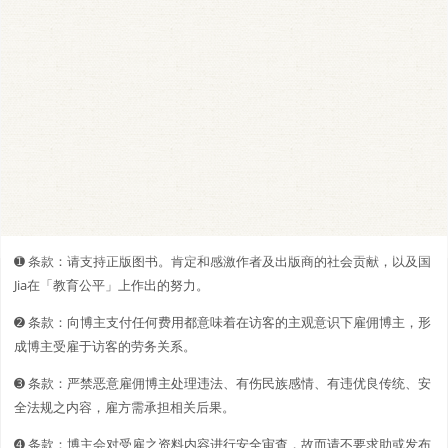
➊️ 条款：请支持正版图书。肯定和感激作者及出版商的社会贡献，以及国
Jia在「教育公平」上作出的努力。
➋️️ 条款：向博主支付任何费用都意味着在访客的主观意识下雇佣博主，形
成博主受雇于访客的劳务关系。
➌ 条款：严禁恶意雇佣博主处理违法、有伤民族感情、有违优良传统、安
全法规之内容，雇方需承担相关后果。
➍ 条款：博主会对受雇之资料内容进行安全审查，故而请不要求助或发布