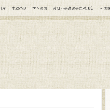
料库
求助条款
学习强国
读研不是逃避是面对现实
☭ 国