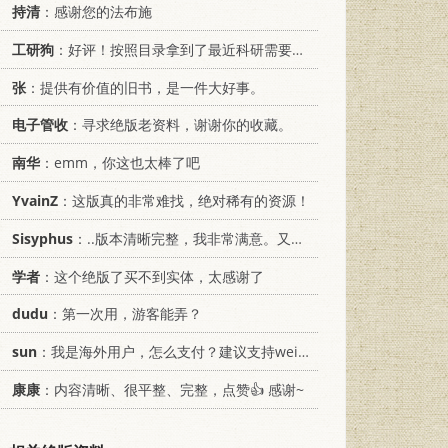
持清
：感谢您的法布施
工研狗
：好评！按照目录拿到了最近科研需要的材料！
张
：提供有价值的旧书，是一件大好事。
电子管收
：寻求绝版老资料，谢谢你的收藏。
南华
：emm，你这也太棒了吧
YvainZ
：这版真的非常难找，绝对稀有的资源！
Sisyphus
：..版本清晰完整，我非常满意。又及，这本《话语的真相》...
学者
：这个绝版了买不到实体，太感谢了
dudu
：第一次用，游客能弄？
sun
：我是海外用户，怎么支付？建议支持weixin支付
康康
：内容清晰、很平整、完整，点赞👍 感谢~