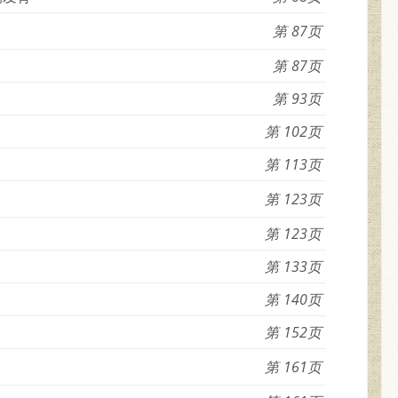
87
87
93
102
113
123
123
133
140
152
161