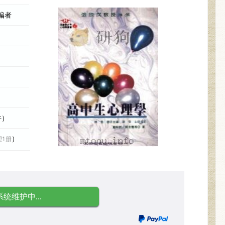
编者
件）
）
理1册
系统维护中...