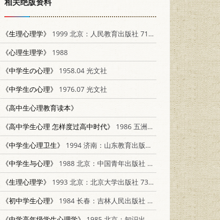
相关绝版资料
《生理心理学》
1999 北京：人民教育出版社 7107135007
《心理生理学》
1988
《中学生の心理》
1958.04 光文社
《中学生の心理》
1976.07 光文社
《高中生心理教育读本》
《高中学生心理 怎样度过高中时代》
1986 五洲出版社
《中学生心理卫生》
1994 济南：山东教育出版社 753281985X
《中学生与心理》
1988 北京：中国青年出版社 7500603452
《生理心理学》
1993 北京：北京大学出版社 7301022042
《初中学生心理》
1984 长春：吉林人民出版社 2091·59
《中学高年级学生心理学》
1985 北京：知识出版社 2214·20