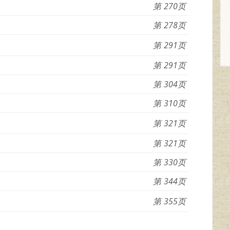
270
278
291
291
304
310
321
321
330
344
355