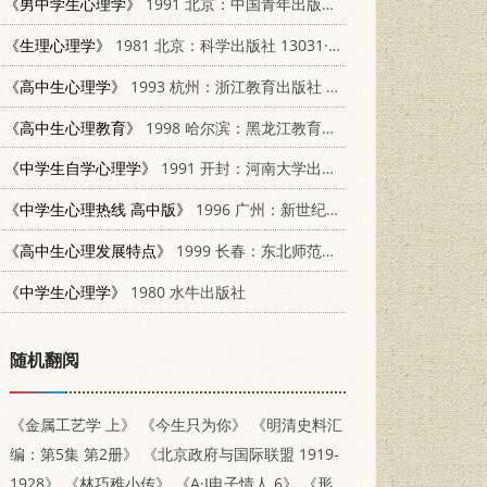
《男中学生心理学》
1991 北京：中国青年出版社 7500608381
《生理心理学》
1981 北京：科学出版社 13031·1521
《高中生心理学》
1993 杭州：浙江教育出版社 7533811151
《高中生心理教育》
1998 哈尔滨：黑龙江教育出版社 7531634376
《中学生自学心理学》
1991 开封：河南大学出版社 7810186485
《中学生心理热线 高中版》
1996 广州：新世纪出版社 7540513888
《高中生心理发展特点》
1999 长春：东北师范大学出版社 7560224164
《中学生心理学》
1980 水牛出版社
随机翻阅
《金属工艺学 上》
《今生只为你》
《明清史料汇
编：第5集 第2册》
《北京政府与国际联盟 1919-
1928》
《林巧稚小传》
《A·I电子情人 6》
《形