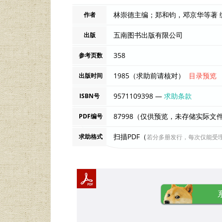
林崇德主编；郑和钧，邓京华等著 
作者
五南图书出版有限公司
出版
358
参考页数
1985（求助前请核对）
目录预览
出版时间
9571109398 —
求助条款
ISBN号
87998（仅供预览，未存储实际文
PDF编号
扫描PDF（
求助格式
若分多册发行，每次仅能受