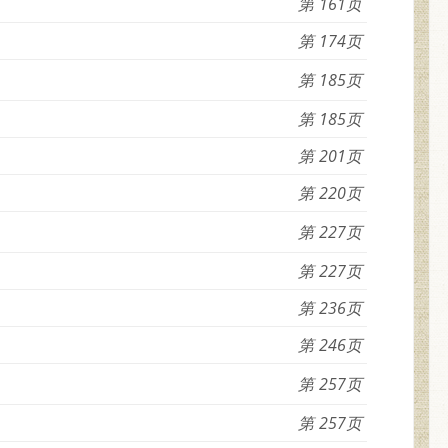
161
174
185
185
201
220
227
227
236
246
257
257