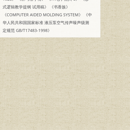
式逻辑教学提纲 试用稿》
《书香族》
《COMPUTER AIDED MOLDING SYSTEM》
《中
华人民共和国国家标准 液压泵空气传声噪声级测
定规范 GB/T17483-1998》