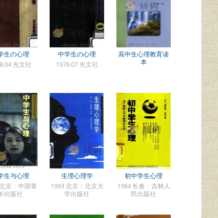
学生の心理
中学生の心理
高中生心理教育读
本
58.04 光文社
1976.07 光文社
学生与心理
生理心理学
初中学生心理
8 北京：中国青
1993 北京：北京大
1984 长春：吉林人
年出版社
学出版社
民出版社