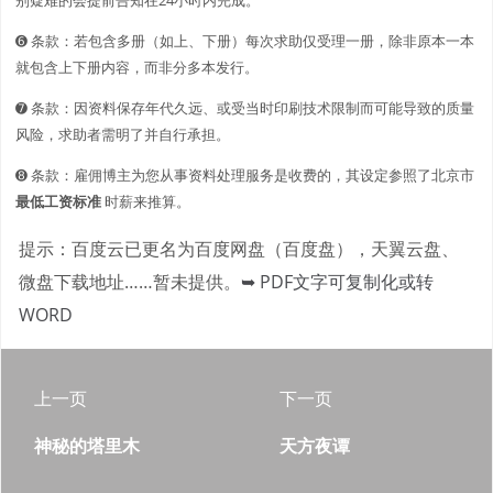
➏ 条款：若包含多册（如上、下册）每次求助仅受理一册，除非原本一本
就包含上下册内容，而非分多本发行。
➐ 条款：因资料保存年代久远、或受当时印刷技术限制而可能导致的质量
风险，求助者需明了并自行承担。
➑ 条款：雇佣博主为您从事资料处理服务是收费的，其设定参照了北京市
最低工资标准
时薪来推算。
提示：百度云已更名为百度网盘（百度盘），天翼云盘、
微盘下载地址……暂未提供。
➥ PDF文字可复制化或转
WORD
上一页
下一页
神秘的塔里木
天方夜谭