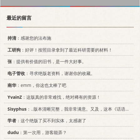
最近的留言
持清
：感谢您的法布施
工研狗
：好评！按照目录拿到了最近科研需要的材料！
张
：提供有价值的旧书，是一件大好事。
电子管收
：寻求绝版老资料，谢谢你的收藏。
南华
：emm，你这也太棒了吧
YvainZ
：这版真的非常难找，绝对稀有的资源！
Sisyphus
：..版本清晰完整，我非常满意。又及，这本《话语的真相》...
学者
：这个绝版了买不到实体，太感谢了
dudu
：第一次用，游客能弄？