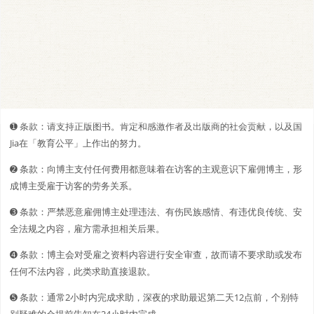
➊️ 条款：请支持正版图书。肯定和感激作者及出版商的社会贡献，以及国
Jia在「教育公平」上作出的努力。
➋️️ 条款：向博主支付任何费用都意味着在访客的主观意识下雇佣博主，形
成博主受雇于访客的劳务关系。
➌ 条款：严禁恶意雇佣博主处理违法、有伤民族感情、有违优良传统、安
全法规之内容，雇方需承担相关后果。
➍ 条款：博主会对受雇之资料内容进行安全审查，故而请不要求助或发布
任何不法内容，此类求助直接退款。
➎ 条款：通常2小时内完成求助，深夜的求助最迟第二天12点前，个别特
别疑难的会提前告知在24小时内完成。