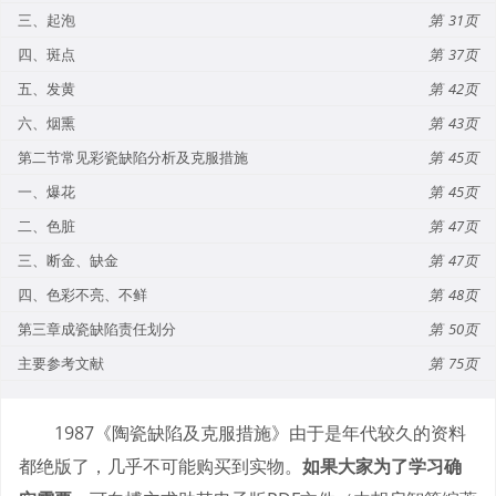
三、起泡
31
四、斑点
37
五、发黄
42
六、烟熏
43
第二节常见彩瓷缺陷分析及克服措施
45
一、爆花
45
二、色脏
47
三、断金、缺金
47
四、色彩不亮、不鲜
48
第三章成瓷缺陷责任划分
50
主要参考文献
75
1987《陶瓷缺陷及克服措施》由于是年代较久的资料
都绝版了，几乎不可能购买到实物。
如果大家为了学习确