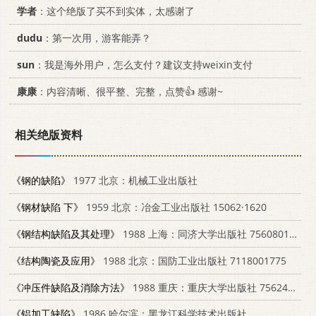
学者
：这个绝版了买不到实体，太感谢了
dudu
：第一次用，游客能弄？
sun
：我是海外用户，怎么支付？建议支持weixin支付
康康
：内容清晰、很平整、完整，点赞👍 感谢~
相关绝版资料
《钢的缺陷》
1977 北京：机械工业出版社
《钢材缺陷 下》
1959 北京：冶金工业出版社 15062·1620
《钢结构缺陷及其处理》
1988 上海：同济大学出版社 7560801250
《结构陶瓷及应用》
1988 北京：国防工业出版社 7118001775
《冲压件缺陷及消除方法》
1988 重庆：重庆大学出版社 7562400711
《铝加工缺陷》
1986 哈尔滨：黑龙江科学技术出版社