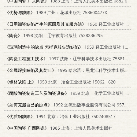
《中国陶瓷 广东陶瓷》
1983 上海：上海人民美术出版社 0882·6
《优势与缺陷》
1989 广州：花城出版社 753600477X
《日用细瓷缺陷产生的原因及其克服办法》
1960 轻工业出版社 15042·1172
《陶瓷》
1998 沈阳：辽宁教育出版社 7538236295
《玻璃制造中的缺点 怎样克服失透缺陷》
1959 轻工业出版社 15042·624
《陶瓷工程施工技术》
1997 沈阳：辽宁科学技术出版社 7538126147
《金属焊接缺陷及其防止》
1995 哈尔滨：黑龙江科学技术出版社 7538826513
《钢材缺陷 上》
1959 北京：冶金工业出版社 15062·1620
《耐酸陶瓷制造工艺及陶瓷设备》
1959 北京：化学工业出版社 15063·0563
《如何克服自己的缺点》
1992 远流出版事业股份有限公司 9573217244
《优质钢缺陷》
1991 北京：冶金工业出版社 7502408517
《中国陶瓷 广西陶瓷》
1985 上海：上海人民美术出版社