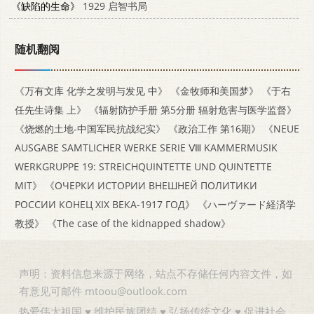
《缺陷的生命》
1929 启智书局
随机翻阅
《万有文库 化学之发明与发见 中》
《金牧师和美国梦》
《于右
任先生诗集 上》
《辐射防护手册 第5分册 辐射危害与医学监督》
《烧燃的土地-中国军民抗战纪实》
《政治工作 第16期》
《NEUE
AUSGABE SAMTLICHER WERKE SERIE Ⅷ KAMMERMUSIK
WERKGRUPPE 19: STREICHQUINTETTE UND QUINTETTE
MIT》
《ОЧЕРКИ ИСТОРИИ ВНЕШНЕЙ ПОЛИТИКИ
РОССИИ КОНЕЦ XIX ВЕКА-1917 ГОД》
《ハーヴァード経済学
教授》
《The case of the kidnapped shadow》
声明：资料信息来源于网络，站点不存储任何内容文件，如
有意见可邮件 mtoou@outlook.com
热爱伟大祖国 ♥ 维护民族团结 ♥ 弘扬传统文化 ♥ 促进社会