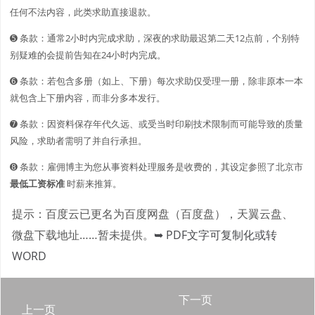
任何不法内容，此类求助直接退款。
➎ 条款：通常2小时内完成求助，深夜的求助最迟第二天12点前，个别特
别疑难的会提前告知在24小时内完成。
➏ 条款：若包含多册（如上、下册）每次求助仅受理一册，除非原本一本
就包含上下册内容，而非分多本发行。
➐ 条款：因资料保存年代久远、或受当时印刷技术限制而可能导致的质量
风险，求助者需明了并自行承担。
➑ 条款：雇佣博主为您从事资料处理服务是收费的，其设定参照了北京市
最低工资标准
时薪来推算。
提示：百度云已更名为百度网盘（百度盘），天翼云盘、
微盘下载地址……暂未提供。
➥ PDF文字可复制化或转
WORD
下一页
上一页