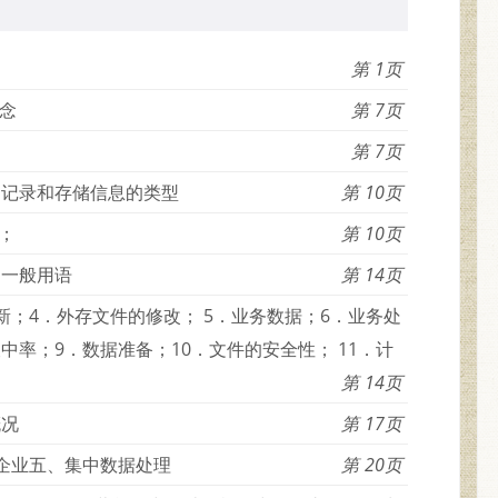
1
念
7
7
、记录和存储信息的类型
10
；
10
的一般用语
14
新；4．外存文件的修改； 5．业务数据；6．业务处
中率；9．数据准备；10．文件的安全性； 11．计
14
概况
17
型企业五、集中数据处理
20