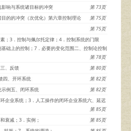
机影响与系统诸目标的冲突
73
统诸目的的冲突（次优化）第六章控制理论
75
75
要素；3．控制与佩尔托定律；4．控制系统的门限
原则基础上的控制；7．必要的变化范围二、控制论控制
78
程三、反馈
80
馈四、开环系统
82
统示例五、闭环系统
82
闭环企业系统；3．人工操作的闭环企业系统六、延迟
85
大和衰减；3．实例；
85
6．抖振；7．系统的调谐；
85