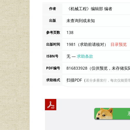
《机械工程》编辑部 编者
作者
未查询到或未知
出版
138
参考页数
1981（求助前请核对）
目录预览
出版时间
无 —
求助条款
ISBN号
816833928（仅供预览，未存储
PDF编号
扫描PDF（
求助格式
若分多册发行，每次仅能受