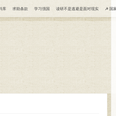
料库
求助条款
学习强国
读研不是逃避是面对现实
☭ 国