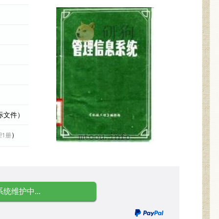
实际文件）
）
理1册
系统维护中...