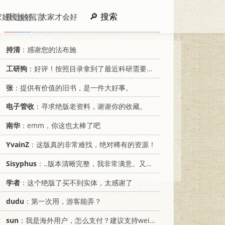
搜索
家好民族好，大家才会好
最近的留言
持清
：感谢您的法布施
工研狗
：好评！按照目录拿到了最近科研需要的材料！
张
：提供有价值的旧书，是一件大好事。
电子管收
：寻求绝版老资料，谢谢你的收藏。
南华
：emm，你这也太棒了吧
YvainZ
：这版真的非常难找，绝对稀有的资源！
Sisyphus
：..版本清晰完整，我非常满意。又及，这本《话语的真相》...
学者
：这个绝版了买不到实体，太感谢了
dudu
：第一次用，游客能弄？
sun
：我是海外用户，怎么支付？建议支持weixin支付