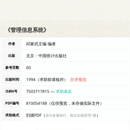
《管理信息系统》
邱家武主编 编者
作者
北京：中国统计出版社
出版
60
参考页数
1994（求助前请核对）
目录预览
出版时间
7503717815 —
求助条款
ISBN号
810054188（仅供预览，未存储实际文件）
PDF编号
扫描PDF（
）
求助格式
若分多册发行，每次仅能受理1册