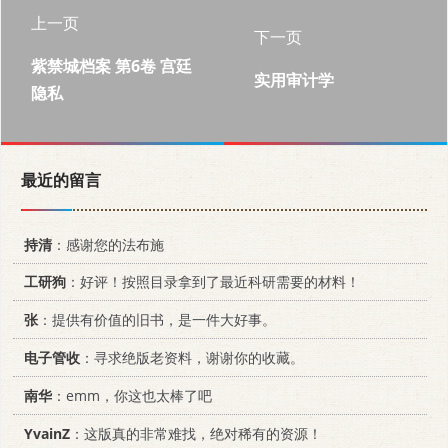
上一页
下一页
紫禁城档案 第6卷 宫廷
实用审计学
隐私
最近的留言
持清
：感谢您的法布施
工研狗
：好评！按照目录拿到了最近科研需要的材料！
张
：提供有价值的旧书，是一件大好事。
电子管收
：寻求绝版老资料，谢谢你的收藏。
南华
：emm，你这也太棒了吧
YvainZ
：这版真的非常难找，绝对稀有的资源！