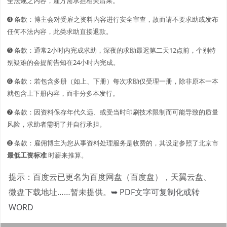
全法规之内容，雇方需承担相关后果。
➍ 条款：博主会对受雇之资料内容进行安全审查，故而请不要求助或发布
任何不法内容，此类求助直接退款。
➎ 条款：通常2小时内完成求助，深夜的求助最迟第二天12点前，个别特
别疑难的会提前告知在24小时内完成。
➏ 条款：若包含多册（如上、下册）每次求助仅受理一册，除非原本一本
就包含上下册内容，而非分多本发行。
➐ 条款：因资料保存年代久远、或受当时印刷技术限制而可能导致的质量
风险，求助者需明了并自行承担。
➑ 条款：雇佣博主为您从事资料处理服务是收费的，其设定参照了北京市
最低工资标准
时薪来推算。
提示：百度云已更名为百度网盘（百度盘），天翼云盘、
微盘下载地址……暂未提供。
➥ PDF文字可复制化或转
WORD