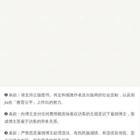
➊️ 条款：请支持正版图书。肯定和感激作者及出版商的社会贡献，以及国
Jia在「教育公平」上作出的努力。
➋️️ 条款：向博主支付任何费用都意味着在访客的主观意识下雇佣博主，形
成博主受雇于访客的劳务关系。
➌ 条款：严禁恶意雇佣博主处理违法、有伤民族感情、有违优良传统、安