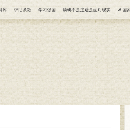
料库
求助条款
学习强国
读研不是逃避是面对现实
☭ 国