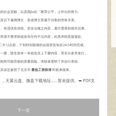
商的社会贡献，以及国Jia在「教育公平」上作出的努力。
主观意识下雇佣博主，形成博主受雇于访客的劳务关系。
情、有违优良传统、安全法规之内容，雇方需承担相关后果。
故而请不要求助或发布任何不法内容，此类求助直接退款。
二天12点前，个别特别疑难的会提前告知在24小时内完成。
理一册，除非原本一本就包含上下册内容，而非分多本发行。
限制而可能导致的质量风险，求助者需明了并自行承担。
，其设定参照了北京市
最低工资标准
时薪来推算。
），天翼云盘、微盘下载地址……暂未提供。
➥ PDF文
下一页