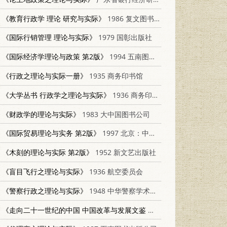
《教育行政学 理论 研究与实际》
1986 复文图书出版社
《国际行销管理 理论与实际》
1979 国彰出版社
《国际经济学理论与政策 第2版》
1994 五南图书出版有限公司 9571107638
《行政之理论与实际一册》
1935 商务印书馆
《大学丛书 行政学之理论与实际》
1936 商务印书馆
《财政学的理论与实际》
1983 大中国图书公司
《国际贸易理论与实务 第2版》
1997 北京：中共中央党校出版社 7503514876
《木刻的理论与实际 第2版》
1952 新文艺出版社
《盲目飞行之理论与实际》
1936 航空委员会
《警察行政之理论与实际》
1948 中华警察学术研究社
《走向二十一世纪的中国 中国改革与发展文鉴 中国金融卷 第1册》
199