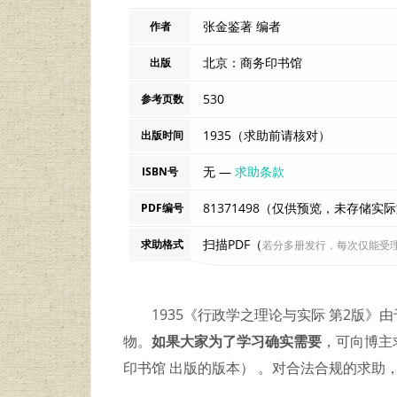
张金鉴著 编者
作者
北京：商务印书馆
出版
530
参考页数
1935（求助前请核对）
出版时间
无 —
求助条款
ISBN号
81371498（仅供预览，未存储实
PDF编号
扫描PDF（
求助格式
若分多册发行，每次仅能受
1935《行政学之理论与实际 第2版
物。
如果大家为了学习确实需要
，可向博主求
印书馆 出版的版本） 。对合法合规的求助