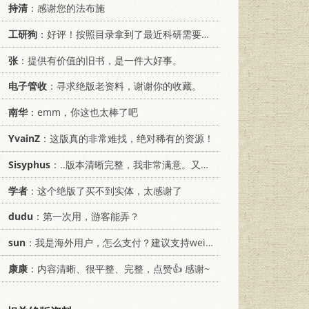
持清
：感谢您的法布施
工研狗
：好评！按照目录拿到了最近科研需要的材料！
张
：提供有价值的旧书，是一件大好事。
电子管收
：寻求绝版老资料，谢谢你的收藏。
南华
：emm，你这也太棒了吧
YvainZ
：这版真的非常难找，绝对稀有的资源！
Sisyphus
：..版本清晰完整，我非常满意。又及，这本《话语的真相》...
学者
：这个绝版了买不到实体，太感谢了
dudu
：第一次用，游客能弄？
sun
：我是海外用户，怎么支付？建议支持weixin支付
康康
：内容清晰、很平整、完整，点赞👍 感谢~