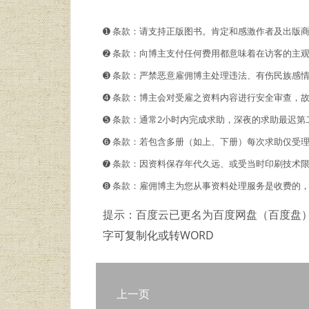
➊️ 条款：请支持正版图书。肯定和感激作者及出版
➋️️ 条款：向博主支付任何费用都意味着在访客的
➌ 条款：严禁恶意雇佣博主处理违法、有伤民族感
➍ 条款：博主会对受雇之资料内容进行安全审查，
➎ 条款：通常2小时内完成求助，深夜的求助最迟第
➏ 条款：若包含多册（如上、下册）每次求助仅受
➐ 条款：因资料保存年代久远、或受当时印刷技术
➑ 条款：雇佣博主为您从事资料处理服务是收费的
提示：百度云已更名为百度网盘（百度盘
字可复制化或转WORD
上一页