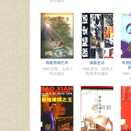
理出版社
寿险营销艺术
保险史话
常用
1999 济南：山东人
1988 西安：陕西人
民出版社
民美术出版社
198