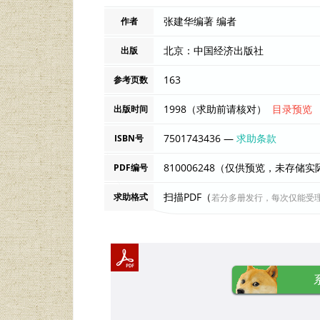
张建华编著 编者
作者
北京：中国经济出版社
出版
163
参考页数
1998（求助前请核对）
目录预览
出版时间
7501743436 —
求助条款
ISBN号
810006248（仅供预览，未存储
PDF编号
扫描PDF（
求助格式
若分多册发行，每次仅能受