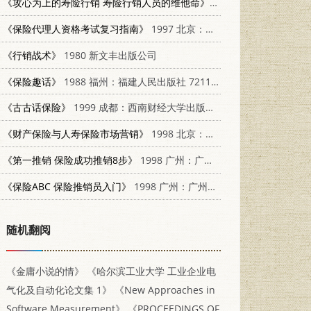
《攻心为上的寿险行销 寿险行销人员的维他命》
1997 成都：西南财经
《保险代理人资格考试复习指南》
1997 北京：中国金融出版社 7504917893
《行销战术》
1980 新文丰出版公司
《保险趣话》
1988 福州：福建人民出版社 7211002425
《古古话保险》
1999 成都：西南财经大学出版社 7810555340
《财产保险与人寿保险市场营销》
1998 北京：气象出版社 7502924418
《第一推销 保险成功推销8步》
1998 广州：广东经济出版社 7806323430
《保险ABC 保险推销员入门》
1998 广州：广州出版社 7805928657
随机翻阅
《金庸小说的情》
《哈尔滨工业大学 工业企业电
气化及自动化论文集 1》
《New Approaches in
Software Measurement》
《PROCEEDINGS OF