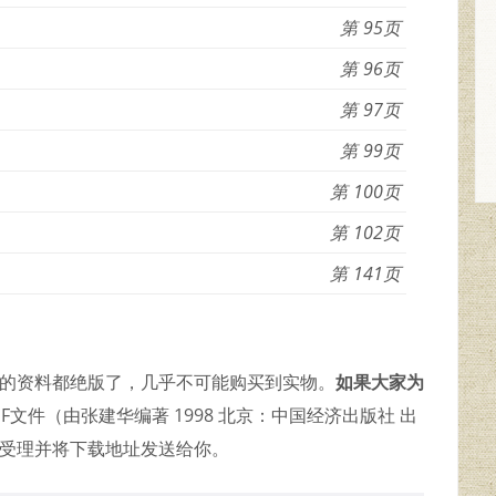
95
96
97
99
100
102
141
久的资料都绝版了，几乎不可能购买到实物。
如果大家为
文件（由张建华编著 1998 北京：中国经济出版社 出
即受理并将下载地址发送给你。