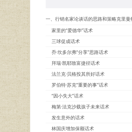
一、行销名家论谈话的思路和策略克里曼
家里的“爱德华”话术
三球促成话术
乔·坎多尔弗“分享”思路话术
拜瑞·凯耶致富捷径话术
法兰克·贝格投其所好话术
罗伯特·苏克“重要的事”话术
“因小失大”话术
梅第·法克沙载孩子未来话术
发生意外的话术
林国庆增加保额话术