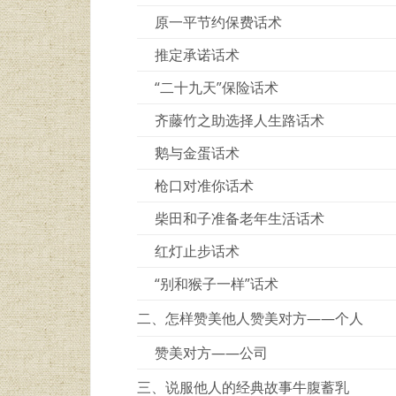
原一平节约保费话术
推定承诺话术
“二十九天”保险话术
齐藤竹之助选择人生路话术
鹅与金蛋话术
枪口对准你话术
柴田和子准备老年生活话术
红灯止步话术
“别和猴子一样”话术
二、怎样赞美他人赞美对方——个人
赞美对方——公司
三、说服他人的经典故事牛腹蓄乳