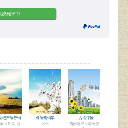
系统维护中...
世纪产险行销
保险营销学
古古话保险
3年01月第1版
1999
西南财经大学出版