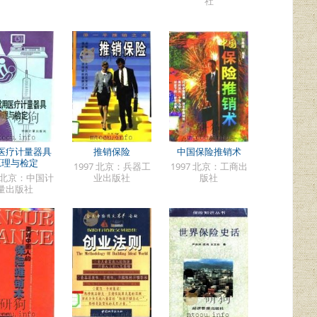
社
医疗计量器具
推销保险
中国保险推销术
原理与检定
1997 北京：兵器工
1997 北京：工商出
9 北京：中国计
业出版社
版社
量出版社