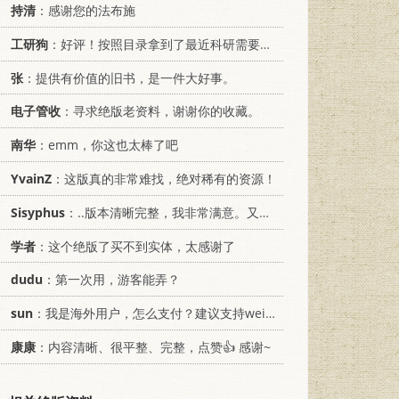
持清
：感谢您的法布施
工研狗
：好评！按照目录拿到了最近科研需要的材料！
张
：提供有价值的旧书，是一件大好事。
电子管收
：寻求绝版老资料，谢谢你的收藏。
南华
：emm，你这也太棒了吧
YvainZ
：这版真的非常难找，绝对稀有的资源！
Sisyphus
：..版本清晰完整，我非常满意。又及，这本《话语的真相》...
学者
：这个绝版了买不到实体，太感谢了
dudu
：第一次用，游客能弄？
sun
：我是海外用户，怎么支付？建议支持weixin支付
康康
：内容清晰、很平整、完整，点赞👍 感谢~