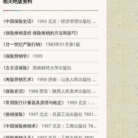
相关绝版资料
《中国保险史话》
1993 北京：经济管理出版社 7800256456
《保险推销圣经 保险推销的方法和技巧》
《廿一世纪产险行销》
1983年01月第1版
《保险营销学》
1999
《古古话保险》
西南财经大学出版社
《寿险营销艺术》
1999 济南：山东人民出版社 7209024832
《保险史话》
1988 西安：陕西人民美术出版社 7536800975
《常用医疗计量器具原理与检定》
1989 北京：中国计量出版社 7502602747
《推销保险》
1997 北京：兵器工业出版社 7801323262
《中国保险推销术》
1997 北京：工商出版社 7800123405
《保险推销之王》
1997 北京：工商出版社 7800123413