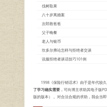
伐树取果
八十岁离婚案
次郎救爸爸
父子晚餐
老人与银币
坎多尔弗论怎样与拒绝者交谈
说服拒绝者谈话技巧101例
1998《保险行销话术》由于是年代较
了学习确实需要
，可向博主求助其电子版PDF
版的版本） 。对合法合规的求助，我会当