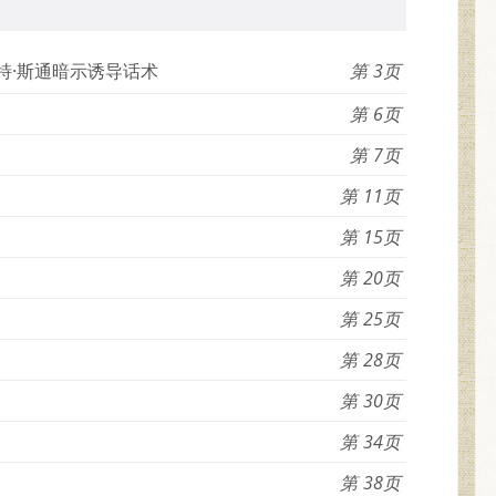
特·斯通暗示诱导话术
3
6
7
11
15
20
25
28
30
34
38