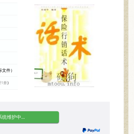
实际文件）
）
理1册
系统维护中...