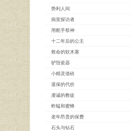
势利人间
病室探访者
用舵手祭神
十二年后的公主
救命的软木塞
驴毁瓷器
小精灵借砖
退保的代价
虔诚的教徒
蚱蜢和蜜蜂
老年昂贵的保费
石头与钻石