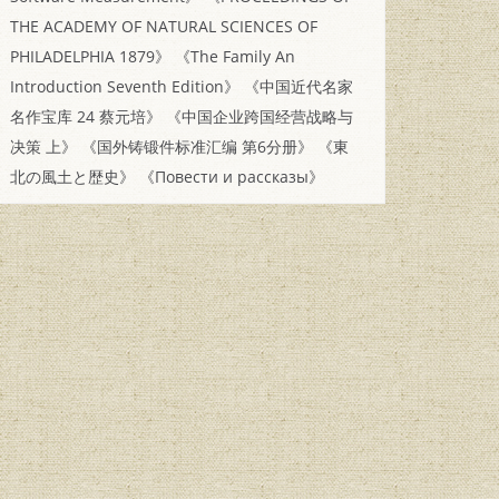
THE ACADEMY OF NATURAL SCIENCES OF
PHILADELPHIA 1879》
《The Family An
Introduction Seventh Edition》
《中国近代名家
名作宝库 24 蔡元培》
《中国企业跨国经营战略与
决策 上》
《国外铸锻件标准汇编 第6分册》
《東
北の風土と歴史》
《Повести и рассказы》