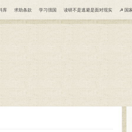
料库
求助条款
学习强国
读研不是逃避是面对现实
☭ 国