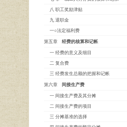
八 职工奖励津贴
九 退职金
一○法定福利费
第五章
经费的核算和记帐
一 经费的意义及细目
二 复合费
三 经费发生总额的把握和记帐
第六章
间接生产费
一 间接生产费及其分摊
二 间接生产费的项目
三 分摊基准的选择
四 间接生产费的预定分摊