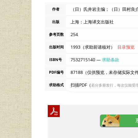
作者
上海：上海译文出版社
出版
254
参考页数
1993（求助前请核对）
目录预览
出版时间
7532715140 —
求助条款
ISBN号
87188（仅供预览，未存储实际文
PDF编号
扫描PDF（
求助格式
若分多册发行，每次仅能受