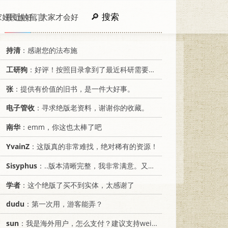
搜索
家好民族好，大家才会好
最近的留言
持清
：感谢您的法布施
工研狗
：好评！按照目录拿到了最近科研需要的材料！
张
：提供有价值的旧书，是一件大好事。
电子管收
：寻求绝版老资料，谢谢你的收藏。
南华
：emm，你这也太棒了吧
YvainZ
：这版真的非常难找，绝对稀有的资源！
Sisyphus
：..版本清晰完整，我非常满意。又及，这本《话语的真相》...
学者
：这个绝版了买不到实体，太感谢了
dudu
：第一次用，游客能弄？
sun
：我是海外用户，怎么支付？建议支持weixin支付