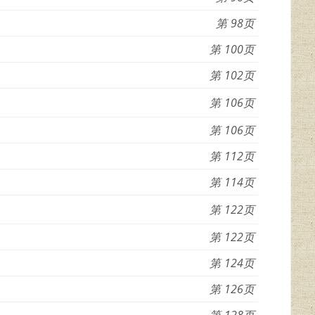
98
100
102
106
106
112
114
122
122
124
126
128