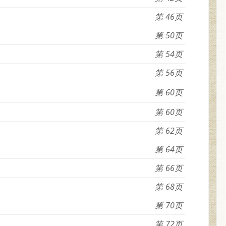
46
50
54
56
60
60
62
64
66
68
70
72