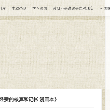
料库
求助条款
学习强国
读研不是逃避是面对现实
☭ 国
经费的核算和记帐 漫画本》