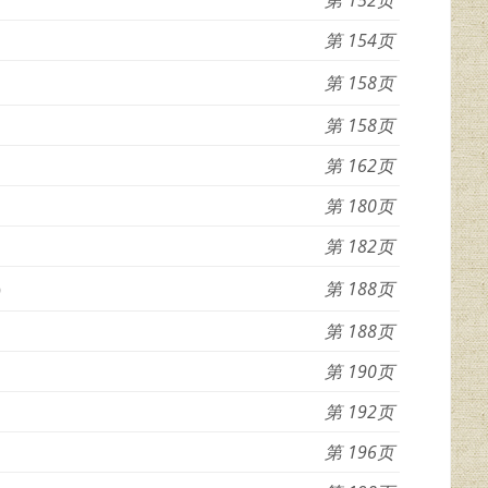
154
158
158
162
180
182
）
188
188
190
192
196