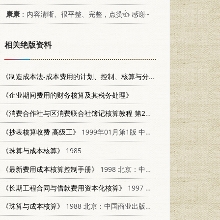
康康
：内容清晰、很平整、完整，点赞👍 感谢~
相关绝版资料
《制造成本法-成本费用的计划、控制、核算与分析》
1993 北京：中国经
《企业期间费用的财务核算及其税务处理》
《消费合作社与区消费联合社簿记核算教程 第2篇》
1953.04
《抄表核算收费 高级工》
1999年01月第1版 中国电力出版社
《珠算与成本核算》
1985
《最新费用成本核算控制手册》
1998 北京：中国财政经济出版社 7500537964
《长期工程合同与借款费用资本化核算》
1997 北京：经济管理出版社 7801183061
《珠算与成本核算》
1988 北京：中国商业出版社 7504402060