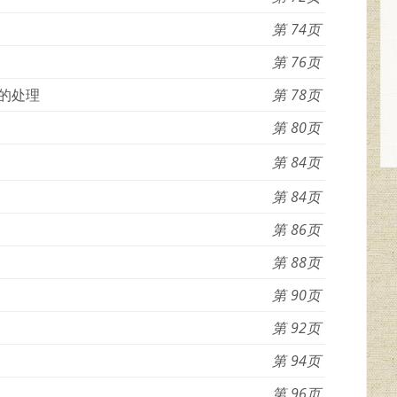
74
76
的处理
78
80
84
84
86
88
90
92
94
96