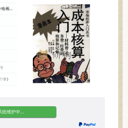
（日）氏井岩主编；（日）田村良介绘画；（日）山本邦一撰文；刘 编者
件）
）
理1册
系统维护中...