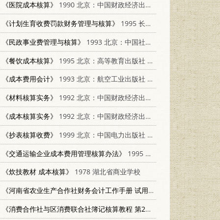
《医院成本核算》
1990 北京：中国财政经济出版社 7500511000
《计划生育收费罚款财务管理与核算》
1995 长春：吉林教育出版社 7538324704
《民政事业费管理与核算》
1993 北京：中国社会出版社 7800884783
《餐饮成本核算》
1995 北京：高等教育出版社 7040053551
《成本费用会计》
1993 北京：航空工业出版社 7800465616
《材料核算实务》
1992 北京：中国财政经济出版社 7500518455
《成本核算实务》
1992 北京：中国财政经济出版社 7500518315
《抄表核算收费》
1999 北京：中国电力出版社 7801258835
《交通运输企业成本费用管理核算办法》
1995 北京：人民交通出版社 7114022255
《炊技教材 成本核算》
1978 湖北省商业学校
《河南省农业生产合作社财务会计工作手册 试用本》
1954 郑州：河
《消费合作社与区消费联合社簿记核算教程 第2篇》
1953 北京：中国