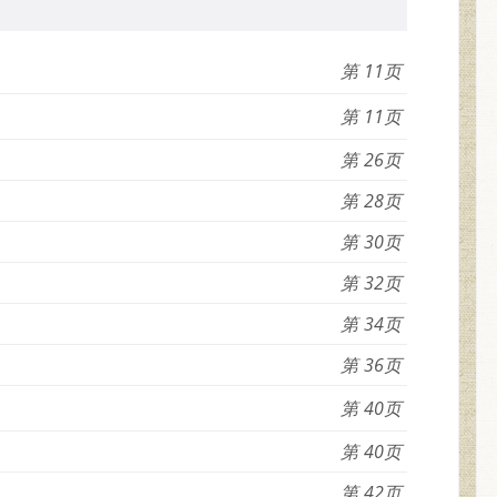
11
11
26
28
30
32
34
36
40
40
42