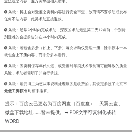
全法规之内容，雇方需承担相关后果。
➍ 条款：博主会对受雇之资料内容进行安全审查，故而请不要求助或发布
任何不法内容，此类求助直接退款。
➎ 条款：通常2小时内完成求助，深夜的求助最迟第二天12点前，个别特
别疑难的会提前告知在24小时内完成。
➏ 条款：若包含多册（如上、下册）每次求助仅受理一册，除非原本一本
就包含上下册内容，而非分多本发行。
➐ 条款：因资料保存年代久远、或受当时印刷技术限制而可能导致的质量
风险，求助者需明了并自行承担。
➑ 条款：雇佣博主为您从事资料处理服务是收费的，其设定参照了北京市
最低工资标准
时薪来推算。
提示：百度云已更名为百度网盘（百度盘），天翼云盘、
微盘下载地址……暂未提供。
➥ PDF文字可复制化或转
WORD