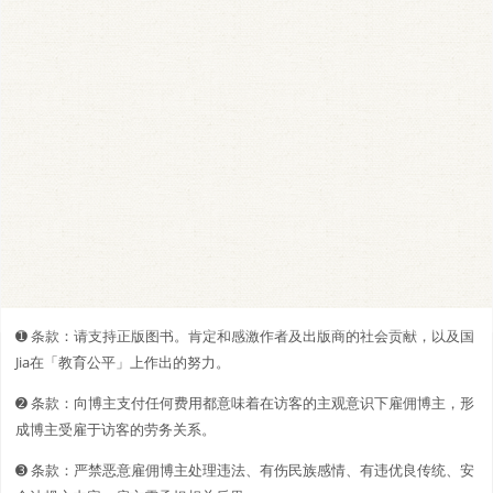
➊️ 条款：请支持正版图书。肯定和感激作者及出版商的社会贡献，以及国
Jia在「教育公平」上作出的努力。
➋️️ 条款：向博主支付任何费用都意味着在访客的主观意识下雇佣博主，形
成博主受雇于访客的劳务关系。
➌ 条款：严禁恶意雇佣博主处理违法、有伤民族感情、有违优良传统、安