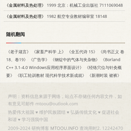
《金属材料及热处理》
1999 北京：机械工业出版社 7111069048
《金属材料及热处理》
1982 航空专业教材编审室 18148
随机翻阅
《老子箴言》
《家畜产科学 上》
《全五代诗 15》
《尚书正义 卷
18、卷19》
《广告学》
《钢锭中的气体与夹杂物》
《Borland
C++ 3.1-4.0 Windows应用程序界面设计》
《经络穴位与针灸概
要》
《职工轮训教材 现代科学技术新成就》
《新潮时装 裙裤》
声明：资料信息来源于网络，站点不存储任何内容文件，如
有意见可邮件 mtoou@outlook.com
热爱伟大祖国 ♥ 维护民族团结 ♥ 弘扬传统文化 ♥ 促进社会
和谐 ♥ 学习强我中国
2009-2024 研狗博客
MTOOU.INFO
查询用时2. 12242470