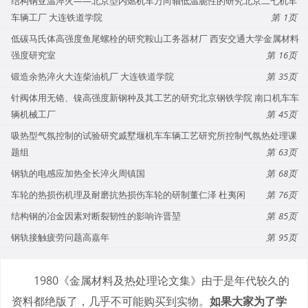
结构钢亚温淬火——北京型内燃机车万向轴低温脆性的研究北京二七机车
车辆工厂 大连铁道学院
1
低碳马氏体高强度鱼尾螺栓的研究鞍山工务器材厂 西安交通大学金属材料
强度研究室
16
锻造余热淬火大连柴油机厂 大连铁道学院
35
针阀体用无铬、镍高强度新钢种及其工艺的研究北京钢铁学院 南口机车车
辆机械工厂
45
吸热型气氛控制的试验研究戚墅堰机车车辆工艺研究所控制气氛热处理课
题组
63
钢轨的电感应加热全长淬火周镇国
68
车轮的热损伤机理及耐磨抗热损伤车轮的研制董仁泽 杜夷闲
76
结构钢的冶金因素对断裂韧性的影响许晋堃
85
钢轨接触疲劳问题高嘉年
95
1980《金属材料及热处理论文集》由于是年代较久的
资料都绝版了，几乎不可能购买到实物。
如果大家为了学