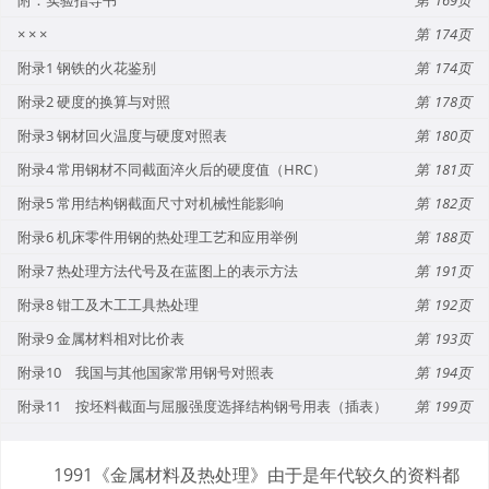
× × ×
174
附录1 钢铁的火花鉴别
174
附录2 硬度的换算与对照
178
附录3 钢材回火温度与硬度对照表
180
附录4 常用钢材不同截面淬火后的硬度值（HRC）
181
附录5 常用结构钢截面尺寸对机械性能影响
182
附录6 机床零件用钢的热处理工艺和应用举例
188
附录7 热处理方法代号及在蓝图上的表示方法
191
附录8 钳工及木工工具热处理
192
附录9 金属材料相对比价表
193
附录10 我国与其他国家常用钢号对照表
194
附录11 按坯料截面与屈服强度选择结构钢号用表（插表）
199
1991《金属材料及热处理》由于是年代较久的资料都