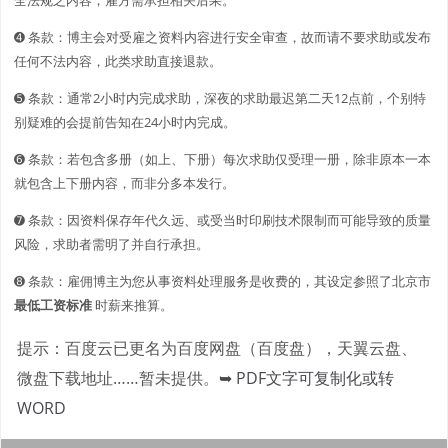
➍ 条款：博主会对受雇之资料内容进行安全审查，故而请不要求助或发布
任何不法内容，此类求助直接退款。
➎ 条款：通常2小时内完成求助，深夜的求助最迟第二天12点前，个别特
别疑难的会提前告知在24小时内完成。
➏ 条款：若包含多册（如上、下册）每次求助仅受理一册，除非原本一本
就包含上下册内容，而非分多本发行。
➐ 条款：因资料保存年代久远、或受当时印刷技术限制而可能导致的质量
风险，求助者需明了并自行承担。
➑ 条款：雇佣博主为您从事资料处理服务是收费的，其设定参照了北京市
最低工资标准
时薪来推算。
提示：百度云已更名为百度网盘（百度盘），天翼云盘、
微盘下载地址……暂未提供。
➥ PDF文字可复制化或转
WORD