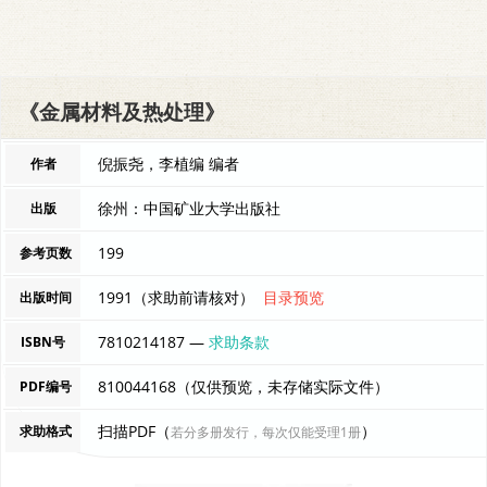
《金属材料及热处理》
倪振尧，李植编 编者
作者
徐州：中国矿业大学出版社
出版
199
参考页数
1991（求助前请核对）
目录预览
出版时间
7810214187 —
求助条款
ISBN号
810044168（仅供预览，未存储实际文件）
PDF编号
扫描PDF（
）
求助格式
若分多册发行，每次仅能受理1册