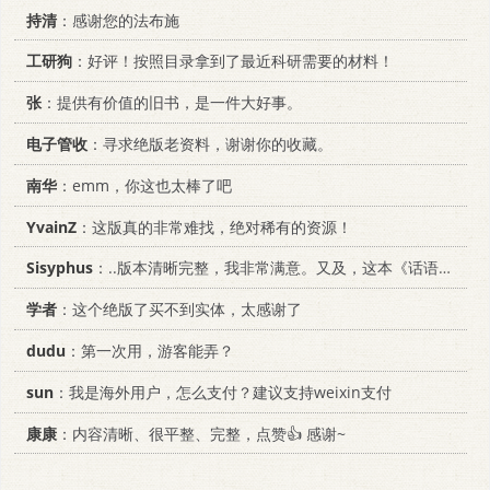
持清
：感谢您的法布施
工研狗
：好评！按照目录拿到了最近科研需要的材料！
张
：提供有价值的旧书，是一件大好事。
电子管收
：寻求绝版老资料，谢谢你的收藏。
南华
：emm，你这也太棒了吧
YvainZ
：这版真的非常难找，绝对稀有的资源！
Sisyphus
：..版本清晰完整，我非常满意。又及，这本《话语的真相》...
学者
：这个绝版了买不到实体，太感谢了
dudu
：第一次用，游客能弄？
sun
：我是海外用户，怎么支付？建议支持weixin支付
康康
：内容清晰、很平整、完整，点赞👍 感谢~