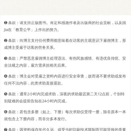
➊️ 条款：请支持正版图书。肯定和感激作者及出版商的社会贡献，以及国
Jia在「教育公平」上作出的努力。
➋️️ 条款：向博主支付任何费用都意味着在访客的主观意识下雇佣博主，形
成博主受雇于访客的劳务关系。
➌ 条款：严禁恶意雇佣博主处理违法、有伤民族感情、有违优良传统、安
全法规之内容，雇方需承担相关后果。
➍ 条款：博主会对受雇之资料内容进行安全审查，故而请不要求助或发布
任何不法内容，此类求助直接退款。
➎ 条款：通常2小时内完成求助，深夜的求助最迟第二天12点前，个别特
别疑难的会提前告知在24小时内完成。
➏ 条款：若包含多册（如上、下册）每次求助仅受理一册，除非原本一本
就包含上下册内容，而非分多本发行。
➐ 条款：因资料保存年代久远、或受当时印刷技术限制而可能导致的质量