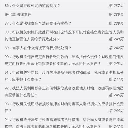
86．什么是行政处罚的监督制度？
237
第七章 法律责任
239
87．什么是法律责任？法律责任有哪些？
239
88．行政机关实施行政处罚时在什么情况下可以对直接负责的主管人员和
其他直接责任人员给予行政处分？
240
89．当事人在什么情况下有权拒绝处罚？
242
90．行政机关违反规定自行收缴罚款的，应承担什么责任？财政部门违反
规定向行政机关返还罚款或者拍卖款的，应承担什么责任？
243
91．行政机关将罚款、没收的违法所得或者财物截留、私分或者变相私分
的，应承担什么责任？
244
92．执法人员利用职务上的便利索取或者收受他人财物、收缴罚款据为己
有应承担什么责任？
245
93．行政机关使用或者损毁扣押的财物对当事人造成损失的应承担什么责
任？
246
94．行政机关违法实行检查措施或者执行措施，给公民人身或者财产造成
损害、给法人或者其他组织造成损失的，应承担什么责任？
247