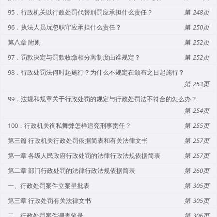
95．行政机关以行政处罚代替刑罚应承担什么责任？
248
96．执法人员玩忽职守应承担什么责任？
250
第八章 附则
252
97．罚款决定与罚款收缴相分离制度由谁规定？
252
98．行政处罚法何时起施行？为什么不规定在颁布之日起施行？
253
99．法规和规章关于行政处罚的规定与行政处罚法不符合的怎么办？
254
100．行政机关徇私舞弊怎样追究刑事责任？
255
第三篇 行政机关行政处罚依据简表和有关法律文书
257
第一章 各级人民政府行政处罚的法律行政法规依据简表
257
第二章 部门行政处罚的法律行政法规依据简表
260
一、行政处罚案件立案呈批表
305
第三章 行政处罚有关法律文书
305
二、行政处罚案件调查笔录
306