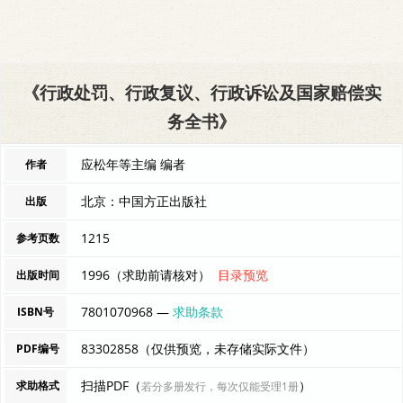
《行政处罚、行政复议、行政诉讼及国家赔偿实
务全书》
应松年等主编 编者
作者
北京：中国方正出版社
出版
1215
参考页数
1996（求助前请核对）
目录预览
出版时间
7801070968 —
求助条款
ISBN号
83302858（仅供预览，未存储实际文件）
PDF编号
扫描PDF（
）
求助格式
若分多册发行，每次仅能受理1册