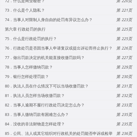
72．什么是商业秘密？
220
73．什么是个人隐私？
221
74．当事人对限制人身自由的处罚有异议怎么办？
223
第六章 行政处罚的执行
225
75．什么是行政处罚的执行？
225
76．行政处罚是否因当事人申请复议或提出诉讼而停止执行？
226
77．做出罚款决定的机关能直接收缴罚款吗？
227
78．当事人怎样缴纳罚款？
229
79．银行怎样处理罚款？
230
80．执法人员在什么情况下可以当场收缴罚款？
231
81．执法人员怎样当场收缴罚款？
232
82．当事人逾期不履行行政处罚决定怎么办？
233
83．当事人缴纳罚款有困难怎么办？
235
84．没收的非法财物是怎样处理？
235
85．公民、法人或其它组织对行政机关的处罚能否申诉或检举
236