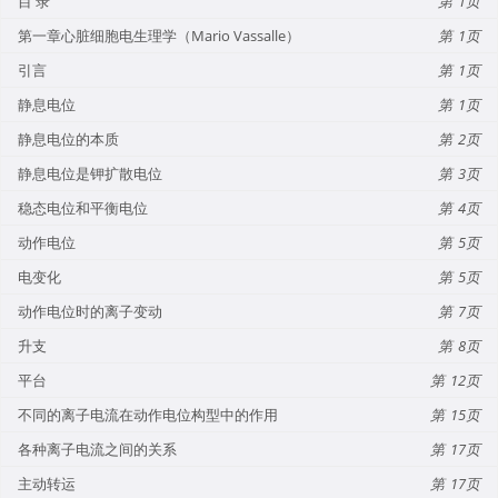
目 录
1
第一章心脏细胞电生理学（Mario Vassalle）
1
引言
1
静息电位
1
静息电位的本质
2
静息电位是钾扩散电位
3
稳态电位和平衡电位
4
动作电位
5
电变化
5
动作电位时的离子变动
7
升支
8
平台
12
不同的离子电流在动作电位构型中的作用
15
各种离子电流之间的关系
17
主动转运
17