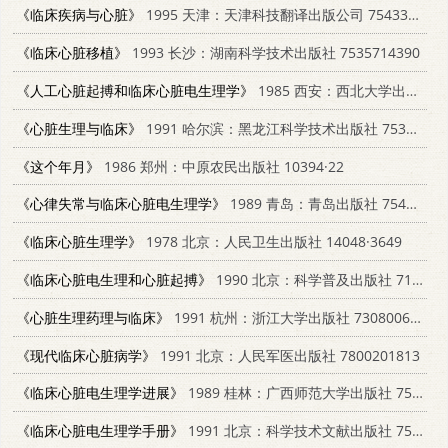
《临床疾病与心脏》
1995 天津：天津科技翻译出版公司 7543307774
《临床心脏移植》
1993 长沙：湖南科学技术出版社 7535714390
《人工心脏起搏和临床心脏电生理学》
1985 西安：西北大学出版社 14320·1
《心脏生理与临床》
1991 哈尔滨：黑龙江科学技术出版社 7538814450
《这个年月》
1986 郑州：中原农民出版社 10394·22
《心律失常与临床心脏电生理学》
1989 青岛：青岛出版社 7543601737
《临床心脏生理学》
1978 北京：人民卫生出版社 14048·3649
《临床心脏电生理和心脏起搏》
1990 北京：科学普及出版社 711001682X
《心脏生理药理与临床》
1991 杭州：浙江大学出版社 7308006646
《现代临床心脏病学》
1991 北京：人民军医出版社 7800201813
《临床心脏电生理学进展》
1989 桂林：广西师范大学出版社 756330570X
《临床心脏电生理学手册》
1991 北京：科学技术文献出版社 7502309012