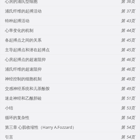
心房的浦氏型细胞
36
浦氏纤维的起搏活动
37
特种起搏活动
43
心率变化的机制
44
各起搏点之间的关系
45
主导起搏点和潜在起搏点
45
心房起搏点的超速阻抑
46
浦氏纤维的超速阻抑
46
神经控制的细胞机制
49
交感神经系统和儿茶酚胺
49
迷走神经和乙酰胆硷
51
小结
53
循环的复杂性
54
第三章 心肌收缩性（Harry A.Fozzard）
54
引言
54