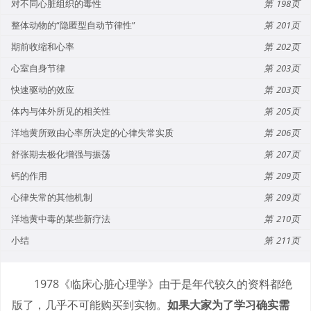
对不同心脏组织的毒性
198
整体动物的“隐匿型自动节律性”
201
期前收缩和心率
202
心室自身节律
203
快速驱动的效应
203
体内与体外所见的相关性
205
洋地黄所致由心率所决定的心律失常实质
206
舒张期去极化增强与振荡
207
钙的作用
209
心律失常的其他机制
209
洋地黄中毒的某些新疗法
210
小结
211
1978《临床心脏心理学》由于是年代较久的资料都绝
版了，几乎不可能购买到实物。
如果大家为了学习确实需