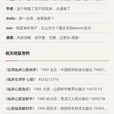
学者
：这个绝版了买不到实体，太感谢了
dudu
：第一次用，游客能弄？
sun
：我是海外用户，怎么支付？建议支持weixin支付
康康
：内容清晰、很平整、完整，点赞👍 感谢~
相关绝版资料
《实用临床心脏病学》
1999 北京：中国医药科技出版社 7506716410
《临床生理学 心脏》
4524213716
《临床心脏急症》
1986 太原：山西科学教育出版社 14370·13
《临床心脏放射学》
1980 哈尔滨：黑龙江人民出版社 14093·56
《心脏临床解剖学》
1996 西安市：陕西科学技术出版社 7536924364