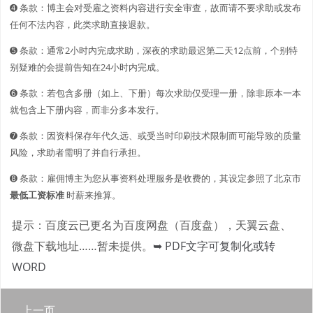
➍ 条款：博主会对受雇之资料内容进行安全审查，故而请不要求助或发布
任何不法内容，此类求助直接退款。
➎ 条款：通常2小时内完成求助，深夜的求助最迟第二天12点前，个别特
别疑难的会提前告知在24小时内完成。
➏ 条款：若包含多册（如上、下册）每次求助仅受理一册，除非原本一本
就包含上下册内容，而非分多本发行。
➐ 条款：因资料保存年代久远、或受当时印刷技术限制而可能导致的质量
风险，求助者需明了并自行承担。
➑ 条款：雇佣博主为您从事资料处理服务是收费的，其设定参照了北京市
最低工资标准
时薪来推算。
提示：百度云已更名为百度网盘（百度盘），天翼云盘、
微盘下载地址……暂未提供。
➥ PDF文字可复制化或转
WORD
上一页