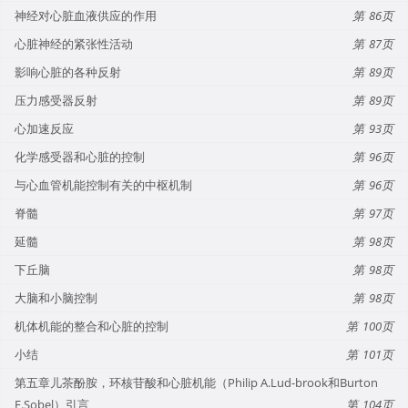
神经对心脏血液供应的作用
86
心脏神经的紧张性活动
87
影响心脏的各种反射
89
压力感受器反射
89
心加速反应
93
化学感受器和心脏的控制
96
与心血管机能控制有关的中枢机制
96
脊髓
97
延髓
98
下丘脑
98
大脑和小脑控制
98
机体机能的整合和心脏的控制
100
小结
101
第五章儿茶酚胺，环核苷酸和心脏机能（Philip A.Lud-brook和Burton
E.Sobel）引言
104