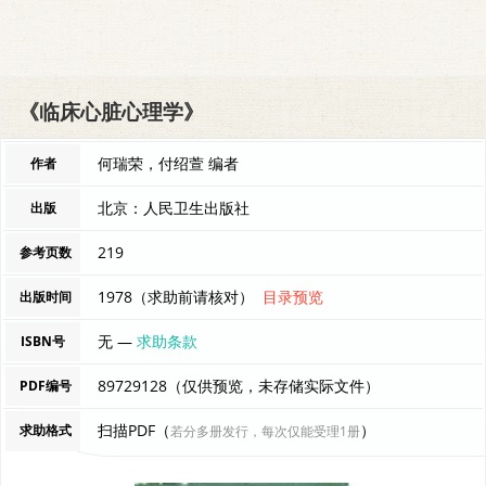
《临床心脏心理学》
何瑞荣，付绍萱 编者
作者
北京：人民卫生出版社
出版
219
参考页数
1978（求助前请核对）
目录预览
出版时间
无 —
求助条款
ISBN号
89729128（仅供预览，未存储实际文件）
PDF编号
扫描PDF（
）
求助格式
若分多册发行，每次仅能受理1册