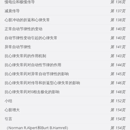
慢电位和极慢传导
136
减衰传导
137
心脏冲动的折返和心律失常
138
正常自动节律性的变动
140
自动节律性变动引起的心律失常
140
异常自动节律性
141
抗心律失常药的作用机制
143
抗心律失常药对自动性节律的作用
144
抗心律失常药对异常自动节律性的影响
145
抗心律失常药对传导和折返型心律失常的影响
146
抗心律失常药对0相去极化的影响
148
小结
152
心脏增大
154
引言
154
（Norman R.Alpert和Burt B.Hamrell）
154