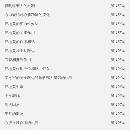
影响收缩力的机制
182
心力衰竭时心肌功能的变化
183
洋地黄的变力性效应
184
洋地黄的间接作用
185
洋地黄的作用和钙
187
洋地黄和主动转运
193
兴奋和抑制作用
193
洋地黄作用部位和钠－钾泵
194
受毒害的离子转运导致收缩力增强的机制
194
洋地黄中毒
196
中毒表现
196
制约因素
197
年龄的影响
197
心脏毒性作用的机制
198