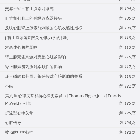
交感神经－肾上腺素能系统
104
血管和心脏上的神经效应器接头
105
反映心脏肾上腺素能刺激的心肌收缩性指标
109
β肾上腺素能刺激对心肌力学的影响
113
对离体心肌的影响
113
肾上腺素能刺激对完整心脏的影响
116
肾上腺素能刺激对柔顺性的影响
117
环－磷酸腺苷同儿茶酚胺对心脏影响的关系
118
小结
122
第六章 心律失常和抗心律失常药（J.Thomas Bigger,Jr．和Francis
M.Weld）引言
125
折返型心律失常
125
心脏传导
126
被动的电学特性
132