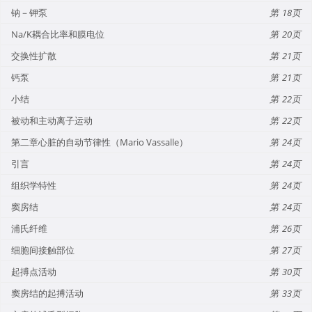
钠－钾泵
18
Na/K耦合比率和膜电位
20
交换性扩散
21
钙泵
21
小结
22
被动和主动离子运动
22
第二章心脏的自动节律性（Mario Vassalle）
24
引言
24
组织学特性
24
窦房结
24
浦氏纤维
26
细胞间接触部位
27
起搏点活动
30
窦房结的起搏活动
33