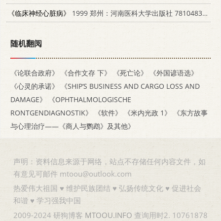
《临床神经心脏病》
1999 郑州：河南医科大学出版社 7810483501
随机翻阅
《论联合政府》
《合作文存 下》
《死亡论》
《外国谚语选》
《心灵的承诺》
《SHIP‘S BUSINESS AND CARGO LOSS AND
DAMAGE》
《OPHTHALMOLOGISCHE
RONTGENDIAGNOSTIK》
《软件》
《米内光政 1》
《东方故事
与心理治疗——《商人与鹦鹉》及其他》
声明：资料信息来源于网络，站点不存储任何内容文件，如
有意见可邮件 mtoou@outlook.com
热爱伟大祖国 ♥ 维护民族团结 ♥ 弘扬传统文化 ♥ 促进社会
和谐 ♥ 学习强我中国
2009-2024 研狗博客
MTOOU.INFO
查询用时2. 10761878