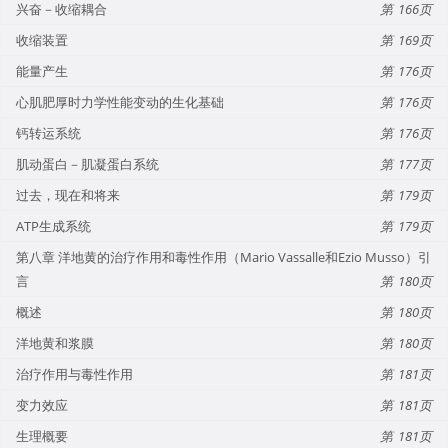
兴奋－收缩耦合
166
收缩装置
169
能量产生
176
心肌肥厚时力学性能变动的生化基础
176
钙转运系统
176
肌动蛋白－肌凝蛋白系统
177
过去，现在和将来
179
ATP生成系统
179
第八章 洋地黄的治疗作用和毒性作用（Mario Vassalle和Ezio Musso）引
言
180
概述
180
洋地黄和浆膜
180
治疗作用与毒性作用
181
变力效应
181
生理概要
181