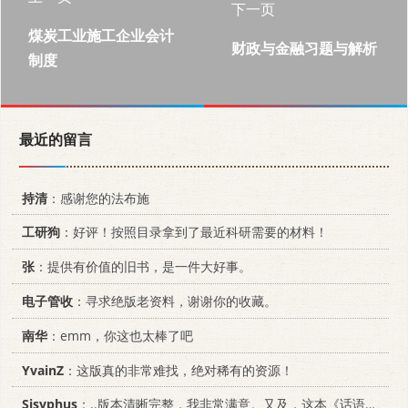
下一页
煤炭工业施工企业会计
财政与金融习题与解析
制度
最近的留言
持清
：感谢您的法布施
工研狗
：好评！按照目录拿到了最近科研需要的材料！
张
：提供有价值的旧书，是一件大好事。
电子管收
：寻求绝版老资料，谢谢你的收藏。
南华
：emm，你这也太棒了吧
YvainZ
：这版真的非常难找，绝对稀有的资源！
Sisyphus
：..版本清晰完整，我非常满意。又及，这本《话语的真相》...