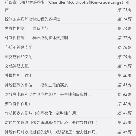
第四章 心脏的神经控制（Chandler McC.Brooks和Ger-trude Lange）引
言
73
控制的实质和控制过程的多样性
74
内在性控制——自我调节
74
外来性控制——神经控制和体液控制
77
心脏的神经支配
78
副交感神经支配
79
交感神经支配
79
外周性相互作用
80
神经控制的部位——控制过程的实质
81
对静息电位和动作电位的影响（兴奋性和反应性：
82
变兴奋性作用）
82
对起搏点的影响（心率变化：变时性作用）
82
对传导的影响（传导速率和传导阻滞：变传导性作用）
85
神经作用对收缩过程的影响（收缩强度：变力性作用）
85