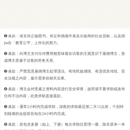
➊️ 条款：请支持正版图书。肯定和感激作者及出版商的社会贡献，以及国
Jia在「教育公平」上作出的努力。
➋️️ 条款：向博主支付任何费用都意味着在访客的主观意识下雇佣博主，形
成博主受雇于访客的劳务关系。
➌ 条款：严禁恶意雇佣博主处理违法、有伤民族感情、有违优良传统、安
全法规之内容，雇方需承担相关后果。
➍ 条款：博主会对受雇之资料内容进行安全审查，故而请不要求助或发布
任何不法内容，此类求助直接退款。
➎ 条款：通常2小时内完成求助，深夜的求助最迟第二天12点前，个别特
别疑难的会提前告知在24小时内完成。
➏ 条款：若包含多册（如上、下册）每次求助仅受理一册，除非原本一本