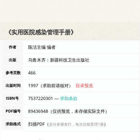
《实用医院感染管理手册》
陈洁主编 编者
作者
乌鲁木齐：新疆科技卫生出版社
出版
466
参考页数
1997（求助前请核对）
目录预览
出版时间
7537220301 —
求助条款
ISBN号
89436948（仅供预览，未存储实际文件）
PDF编号
扫描PDF（
）
求助格式
若分多册发行，每次仅能受理1册