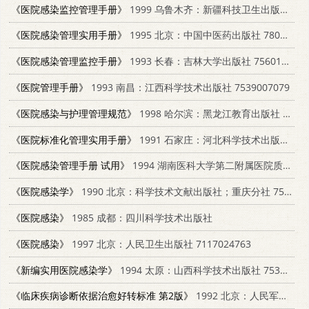
《医院感染监控管理手册》
1999 乌鲁木齐：新疆科技卫生出版社 7537221359
《医院感染管理实用手册》
1995 北京：中国中医药出版社 7800894576
《医院感染管理监控手册》
1993 长春：吉林大学出版社 7560114016
《医院管理手册》
1993 南昌：江西科学技术出版社 7539007079
《医院感染与护理管理规范》
1998 哈尔滨：黑龙江教育出版社 7531633507
《医院标准化管理实用手册》
1991 石家庄：河北科学技术出版社 7537506329
《医院感染管理手册 试用》
1994 湖南医科大学第二附属医院质控科
《医院感染学》
1990 北京：科学技术文献出版社；重庆分社 7502311351
《医院感染》
1985 成都：四川科学技术出版社
《医院感染》
1997 北京：人民卫生出版社 7117024763
《新编实用医院感染学》
1994 太原：山西科学技术出版社 7537709467
《临床疾病诊断依据治愈好转标准 第2版》
1992 北京：人民军医出版社 7800208044