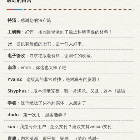
持清
：感谢您的法布施
工研狗
：好评！按照目录拿到了最近科研需要的材料！
张
：提供有价值的旧书，是一件大好事。
电子管收
：寻求绝版老资料，谢谢你的收藏。
南华
：emm，你这也太棒了吧
YvainZ
：这版真的非常难找，绝对稀有的资源！
Sisyphus
：..版本清晰完整，我非常满意。又及，这本《话语的真相》...
学者
：这个绝版了买不到实体，太感谢了
dudu
：第一次用，游客能弄？
sun
：我是海外用户，怎么支付？建议支持weixin支付
康康
：内容清晰、很平整、完整，点赞👍 感谢~