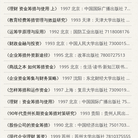
《理财 资金筹措与使用 上》
1997 北京：中国国际广播出版社 750781551X
《教育经费筹措管理与效益研究》
1993 天津：天津大学出版社 7561804636
《运筹学原理与应用》
1992 北京：国防工业出版社 7118008176
《财政金融与投资》
1993 北京：中国人民大学出版社 7300015329
《企业筹措外资新途径》
1995 北京：改革出版社 7800727513
《商战之本 如何筹措资金》
1995 北京：生活·读书·新知三联书店 7108007738
《企业资金筹集与财务策略》
1997 沈阳：东北财经大学出版社 7810442449
《怎样筹措和运作资金》
1997 上海：复旦大学出版社 7309019113
《理财：资金筹措与使用》
1997 北京：中国国际广播出版社 750781551X
《90年代贵州长期资金筹措对策研究》
1993 贵阳：贵州人民出版社 7221031789
《股份公司的资金筹措》
1990 北京：中国经济出版社 750170340X
《现代企业理财 筹资》
1999 苏州：苏州大学出版社 7810375555