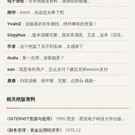
电子管收
：寻求绝版老资料，谢谢你的收藏。
南华
：emm，你这也太棒了吧
YvainZ
：这版真的非常难找，绝对稀有的资源！
Sisyphus
：..版本清晰完整，我非常满意。又及，这本《话语的真相》...
学者
：这个绝版了买不到实体，太感谢了
dudu
：第一次用，游客能弄？
sun
：我是海外用户，怎么支付？建议支持weixin支付
康康
：内容清晰、很平整、完整，点赞👍 感谢~
相关绝版资料
《INTERNET资源与使用》
1995 西安：西安电子科技大学出版社 7560603998
《财务管理：资金运用经济学》
1975.12