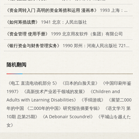
《资金周转入门 高明的资金筹措和运用 漫画本》
1993 上海：上海译文出版社 7532715132
《如何筹措战费》
1941 北京：人民出版社
《资金管理 使用手册》
1999 北京用友软件（集团）有限公司
《银行资金与财务管理实务》
1990 郑州：河南人民出版社 7215011321
随机翻阅
《电工 直流电动机部分 5》
《日本的白脸天皇》
《中国印刷年鉴
1997》
《高新技术产业若干领域的发展》
《Children and
Adults with Learning Disabilities》
《手绢游戏》
《展望二000
年的中国 《二000年的中国》研究报告摘要专辑》
《语文学习 第
10期 总第25期》
《A Debonair Scoundrel》
《平城山を越えた
女》