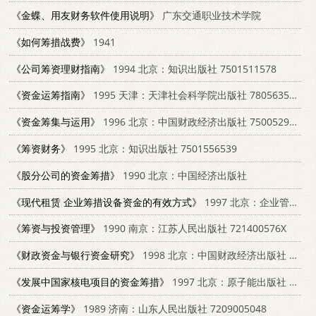
《金蝶、用友财务软件使用说明》
广东交通职业技术学院
《如何筹措战费》
1941
《公司筹资理财指南》
1994 北京：知识出版社 7501511578
《资金运筹指南》
1995 天津：天津社会科学院出版社 7805635692
《资金筹集与运用》
1996 北京：中国财政经济出版社 7500529627
《筹资财务》
1995 北京：知识出版社 7501556539
《股分公司的资金筹措》
1990 北京：中国经济出版社
《现代租赁 企业筹措设备资金的有效方式》
1997 北京：企业管理出版社 7800017737
《筹资与投资管理》
1990 南京：江苏人民出版社 721400576X
《财政资金与银行资金研究》
1998 北京：中国财政经济出版社 7500538731
《发展中国家核电项目的资金筹措》
1997 北京：原子能出版社 7502216995
《资金运筹学》
1989 济南：山东人民出版社 7209005048