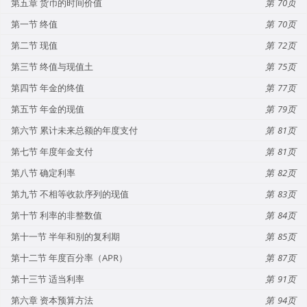
第五章 货币的时间价值
70
第一节 终值
70
第二节 现值
72
第三节 终值与现值土
75
第四节 年金的终值
77
第五节 年金的现值
79
第六节 累计未来总额的年度支付
81
第七节 年度年金支付
81
第八节 确定利率
82
第九节 不相等收款序列的现值
83
第十节 利率的非整数值
84
第十一节 半年和别的复利期
85
第十二节 年度百分率（APR）
87
第十三节 适当利率
91
第六章 资本预算方法
94