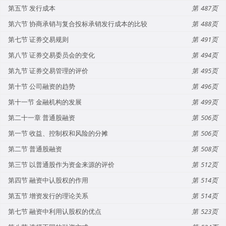
第五节 发行成本
487
第六节 协商承销与复合投标承销发行成本的比较
488
第七节 证券交易规则
491
第八节 证券交易委员会的变化
494
第九节 证券交易管理的评价
495
第十节 公司融资的趋势
496
第十一节 金融机构的发展
499
第二十一章 普通股融资
506
第一节 收益、控制权和风险的分摊
506
第二节 普通股融资
508
第三节 以普通股作为资金来源的评价
512
第四节 融资中认股权的作用
514
第五节 增资发行的理论关系
514
第七节 融资中利用认股权的优点
523