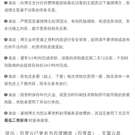
➋️️ 条款：向博主支付任何费用都意味着在访客的主观意识下雇佣博主，形
成博主受雇于访客的劳务关系。
➌ 条款：严禁恶意雇佣博主处理违法、有伤民族感情、有违优良传统、安
全法规之内容，雇方需承担相关后果。
➍ 条款：博主会对受雇之资料内容进行安全审查，故而请不要求助或发布
任何不法内容，此类求助直接退款。
➎ 条款：通常2小时内完成求助，深夜的求助最迟第二天12点前，个别特
别疑难的会提前告知在24小时内完成。
➏ 条款：若包含多册（如上、下册）每次求助仅受理一册，除非原本一本
就包含上下册内容，而非分多本发行。
➐ 条款：因资料保存年代久远、或受当时印刷技术限制而可能导致的质量
风险，求助者需明了并自行承担。
➑ 条款：雇佣博主为您从事资料处理服务是收费的，其设定参照了北京市
最低工资标准
时薪来推算。
提示：百度云已更名为百度网盘（百度盘），天翼云盘、