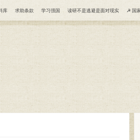
料库
求助条款
学习强国
读研不是逃避是面对现实
☭ 国