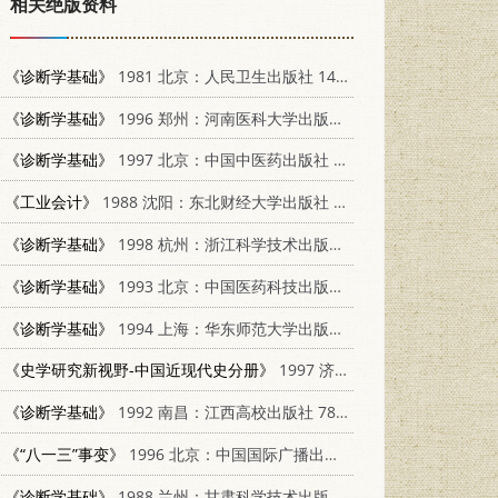
相关绝版资料
《诊断学基础》
1981 北京：人民卫生出版社 14048·3983
《诊断学基础》
1996 郑州：河南医科大学出版社 7810480758
《诊断学基础》
1997 北京：中国中医药出版社 780089696X
《工业会计》
1988 沈阳：东北财经大学出版社 7810051628
《诊断学基础》
1998 杭州：浙江科学技术出版社 7534111579
《诊断学基础》
1993 北京：中国医药科技出版社 7506709953
《诊断学基础》
1994 上海：华东师范大学出版社 7561711557
《史学研究新视野-中国近现代史分册》
1997 济南：山东大学出版社
《诊断学基础》
1992 南昌：江西高校出版社 7810331744
《“八一三”事变》
1996 北京：中国国际广播出版社 750781324X
《诊断学基础》
1988 兰州：甘肃科学技术出版社 7542400851