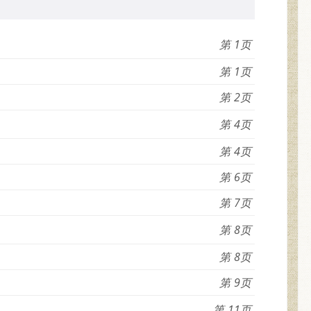
1
1
2
4
4
6
7
8
8
9
11