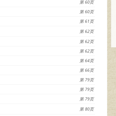
60
60
61
62
62
62
64
66
79
79
79
80