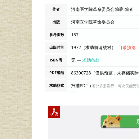
河南医学院革命委员会编著 编者
作者
河南医学院革命委员会
出版
137
参考页数
1972（求助前请核对）
目录预览
出版时间
无 —
求助条款
ISBN号
86300728（仅供预览，未存储实
PDF编号
扫描PDF（
求助格式
若分多册发行，每次仅能受