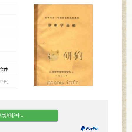
际文件）
）
理1册
系统维护中...