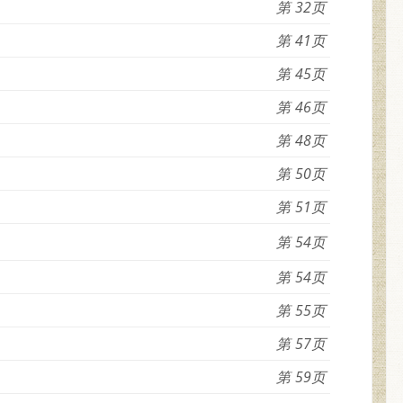
32
41
45
46
48
50
51
54
54
55
57
59