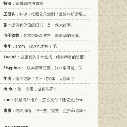
持清
：感谢您的法布施
工研狗
：好评！按照目录拿到了最近科研需要的材料！
张
：提供有价值的旧书，是一件大好事。
电子管收
：寻求绝版老资料，谢谢你的收藏。
南华
：emm，你这也太棒了吧
YvainZ
：这版真的非常难找，绝对稀有的资源！
Sisyphus
：..版本清晰完整，我非常满意。又及，这本《话语的真相》...
学者
：这个绝版了买不到实体，太感谢了
dudu
：第一次用，游客能弄？
sun
：我是海外用户，怎么支付？建议支持weixin支付
康康
：内容清晰、很平整、完整，点赞👍 感谢~