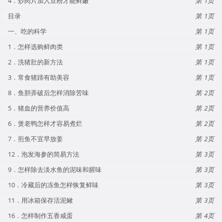
4．炒肉片加入豆粉才能鲜嫩
1
目录
1
一、吃的科学
1
1．怎样选购鲜肉类
1
2．洗猪肚的新方法
1
3．常食猪蹄有助美容
1
8．鱼胆弄破后怎样消除苦味
2
5．猪血的营养价值高
2
6．煲老鸭怎样才容易煮烂
2
7．煎鱼不宜早放姜
2
12．泡发海参的简易方法
3
9．怎样除去淡水鱼的泥味和腥味
3
10．冷藏后的冻鱼怎样恢复鲜味
3
11．用冰箱保存活泥鳅
3
16．怎样制作五香咸蛋
4