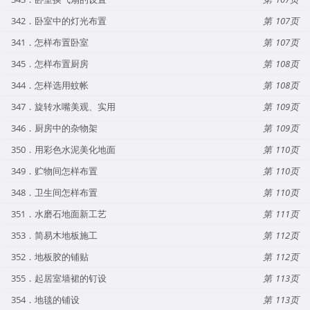
342．卧室中的灯光布置
107
341．怎样布置卧室
107
345．怎样布置厨房
108
344．怎样选用蚊帐
108
347．旋转水嘴美观、实用
109
346．厨房中的杂物架
109
350．用彩色水泥美化地面
110
349．贮物间怎样布置
110
348．卫生间怎样布置
110
351．水磨石地面新工艺
111
353．简易木地板施工
112
352．地板胶的铺贴
112
355．起居室墙裙的钉设
113
354．地毯的铺设
113