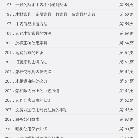
196．一般的防水手表不能绝对防水
59
198．木材家具、金属家具、竹家具、藤家具的比较
59
197．手表简易排湿方法
59
199．选购木制家具的方法
60
200．怎样正确使用家具
60
201．选购台布的知识
61
203．旧藤家具去污方法
61
204．怎样使家具恢复光泽
61
205．木柜遭虫蛀怎么办
61
202．怎样除去台上的白色痕迹
61
206．选购文房四宝的知识
62
207．文房四宝使用时要注意的事项
62
208．藏书如何防虫
63
210．唱机使用保养知识
63