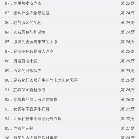
97．勿用热水洗内衣
23
83．选购什么衣物最适宜
24
86．鞋与服装的配色
24
84．衣着颜色与和谐美
24
85．服装的色调与季节的关系
24
87．穿鹅黄色衫易引人注意
25
88．男着西装十忌
25
89．西装的日常保养
25
90．穿着化纤衣服产生的静电对人体无害
26
91．怎样保护真丝服装
26
92．穿着真丝绸，有助你健康
26
93．女青年不宜穿牛仔裤
27
94．儿童在夏季不宜穿化纤衣服
27
95．内衣的选择
27
96．新买的内衣裤要洗过再穿
28