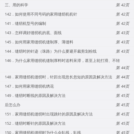
三、用的科学
42
142．如何使用不同号码的家用缝纫机机针
42
141．缝纫机型号的编制
42
143．怎样调好缝纫机的底、面线
43
145．如何用家用缝纫机缝制厚、薄缝料
43
144．缝纫时的针迹（珠路）为什么要避开裁剪划粉线
43
146．为什么家用缝纫机缝制厚料时送料呆滞，甚至上轮打滑、不转
44
148．家用缝纫机缝纫时，针距出现忽长忽短的原因及解决方法
44
147．如何用家用缝纫机绣花
44
149．缝纫时断线的原因及解决方法
45
后怎么办
45
151．家用缝纫机缝纫时出现跳针的原因及解决方法
45
152．缝纫时断针的原因及解决方法
45
150．家用缝纫机缝纫时为什么会轧线，轧线
45