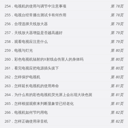
254．电视机的使用与调节中注意事项
78
255．电视台经常播出测试卡有何作用
78
256．合理选择天线放大器
79
257．天线放大器增益是否越高越好
79
258．观看电视应注意什么
79
259．电视与灯光
80
260．彩色电视机辐射的X射线会伤害人的身体吗
80
261．看完电视应把电源插头拔下
80
262．怎样保护电视机
80
263．怎样延长电视机的使用寿命
81
264．为什么有的彩色电视机荧光屏上会出现大块色斑
81
265．怎样根据观察来判断显象管已经老化
81
266．电视机如何节约用电
82
267．怎样正确使用录音机
82