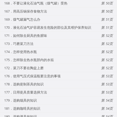
168．不要让液化石油气瓶（煤气罐）受热
50
167．用高压锅保存食物方法
50
169．煤气罐漏气怎么办
51
170．液化石油气炉容易发生危险的部位及其维护保养知识
51
171．如何除去厨具的鱼腥味
52
173．巧磨菜刀方法
52
174．怎样使用热水瓶
52
175．怎样除去热水瓶胆内的水垢
52
172．菜刀不要在陶盆上磨
52
176．使用气压式保温瓶要注意的事项
53
178．选购瓷制茶具的知识
53
177．日用瓷具质量选择方法
53
179．选购烟具的知识
54
181．选购咖啡具的知识
54
180．选购酒具的知识
54