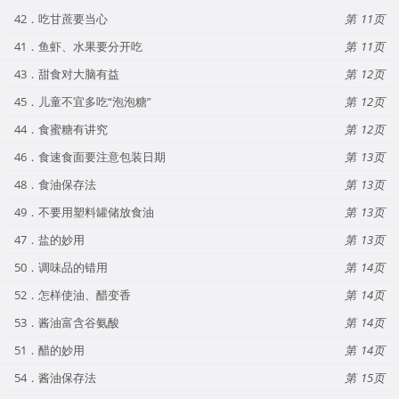
42．吃甘蔗要当心
11
41．鱼虾、水果要分开吃
11
43．甜食对大脑有益
12
45．儿童不宜多吃“泡泡糖”
12
44．食蜜糖有讲究
12
46．食速食面要注意包装日期
13
48．食油保存法
13
49．不要用塑料罐储放食油
13
47．盐的妙用
13
50．调味品的错用
14
52．怎样使油、醋变香
14
53．酱油富含谷氨酸
14
51．醋的妙用
14
54．酱油保存法
15