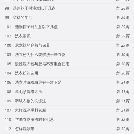
98．选购袜子时注意以下几点
28
99．穿袜的学问
29
101．选购帽子时注意以下几点
29
102．洗衣常识
29
100．尼龙袜的穿着与保养
29
103．洗衣粉为什么能够洗干净衣物
30
105．酸性洗衣粉与肥皂不要混合使用
30
104．洗衣粉的选用
30
106．洗衣时洗衣粉最好一次下足
31
108．羊毛衫洗涤方法
31
109．羽绒衣物的洗涤法
31
107．怎样洗涤毛料衣服
31
110．丝绸衣物洗涤时有七忌
32
112．怎样洗领带
32