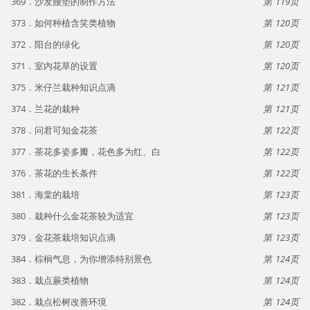
369．沙发腰垫的制作方法
119
373．如何种植含笑类植物
120
372．阳台的绿化
120
371．室内花草的设置
120
375．米仔兰栽种知识点滴
121
374．兰花的栽种
121
378．问君可知金花茶
122
377．茶花多姿多瓣，花色多为红、白
122
376．茶花的生长条件
122
381．海棠的栽培
123
380．栽种什么金花茶较为适宜
123
379．金花茶栽培知识点滴
123
384．棕榈气息，为你增添特别景色
124
383．栽点蕨类植物
124
382．栽点松树改善环境
124