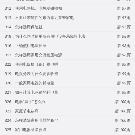
312．使用电热梳、电热发钳须知
97
313．不要让带磁性的东西靠近某些家电
97
314．怎样选用保险丝
97
318．为什么同时使用所有用电设备易烧坏电表
98
316．正确使用电源插座
98
317．怎样选用家用交流稳压电源
98
322．使用电饭煲（锅）费电吗
99
319．电度分表为什么要多收费
99
320．一般家用电器的耗电量
99
321．如何计算电冰箱的耗电量
99
326．电器“麻手”怎么办
100
323．家庭节电诀窍
100
324．怎样清除家用电器的积尘
100
325．家用电器除尘要点
100