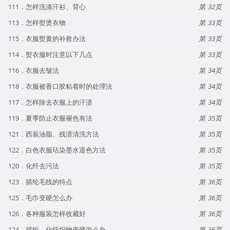
111．怎样洗涤汗衫、背心
32
113．怎样熨烫衣物
33
115．衣服熨黄的补救办法
33
114．熨衣服时注意以下几点
33
116．衣服去皱法
34
118．衣服被香口胶粘着时的处理法
34
117．怎样除去衣服上的汗渍
34
119．夏季防止衣服褪色有法
35
121．西装油脂、残渍清洗方法
35
122．白色衣服玷染墨水退色方法
35
120．化纤去污法
35
123．腈纶毛线的特点
36
125．毛巾变硬怎么办
36
126．各种服装怎样收藏好
36
124．腈纶、化纤织物变硬怎么办
36