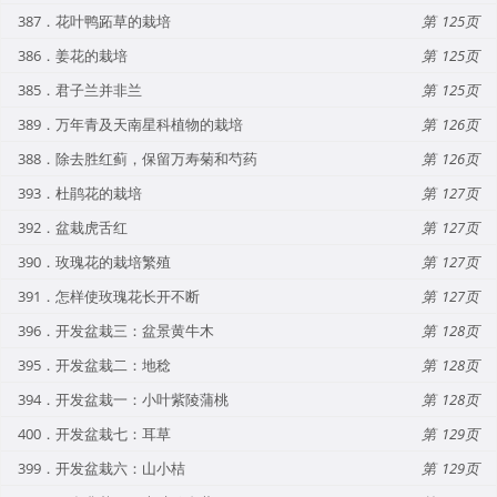
387．花叶鸭跖草的栽培
125
386．姜花的栽培
125
385．君子兰并非兰
125
389．万年青及天南星科植物的栽培
126
388．除去胜红蓟，保留万寿菊和芍药
126
393．杜鹃花的栽培
127
392．盆栽虎舌红
127
390．玫瑰花的栽培繁殖
127
391．怎样使玫瑰花长开不断
127
396．开发盆栽三：盆景黄牛木
128
395．开发盆栽二：地稔
128
394．开发盆栽一：小叶紫陵蒲桃
128
400．开发盆栽七：耳草
129
399．开发盆栽六：山小桔
129