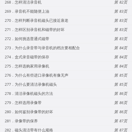
268．怎样清洁录音机
82
269．录音机不能随便上油
83
270．怎样判断录音机磁头已接近衰老
83
271．怎样区别录音机和磁带的好坏
83
272．如何挑选普通式磁带
83
273．为什么录音带与录音机的档次要相配合
84
274．盒式录音磁带的保存
84
275．怎样选购家用录像机
84
276．为什么有些进口录像机有像无声
85
277．为什么要清洁录像机磁头
85
278．清洁录像机磁头的方法
86
279．怎样选用录像带
86
280．如何鉴别录像带的好坏
86
281．录像带的保养
87
282．磁头清洁带有什么规格
87