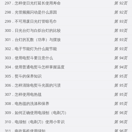
297．怎样使日光灯延长使用寿命
92
298．光管频频闪动是什么原因
92
299．不可用废日光灯管晾毛巾
93
300．日光台灯与白炽台灯的比较
93
301．台灯的瓦数（功率）与摆放
93
302．电子节能灯为什么能节能
93
303．使用电熨斗要注意什么
94
304．使用普通电熨斗怎样掌握温度
94
305．熨斗的保养知识
95
306．怎样清除电熨斗光面的污渍
95
307．怎样使用电热毯
95
308．电热毯的洗涤和保养
95
309．如何正确使用电须刨（电剃刀）
96
310．电须刨（电剃刀）使用小常识
96
311．电吹风机使用须知
96