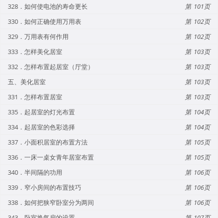
328．如何使电池的寿命更长
101
330．如何正确使用万用表
102
329．万用表有何作用
102
333．怎样美化居室
103
332．怎样布置起居室（厅堂）
103
五、美化居室
103
331．怎样布置居室
103
335．起居室的灯光布置
104
334．起居室的色彩选择
104
337．小面积居室的布置方法
105
336．一床一桌女青年居室布置
105
340．半间隔的功用
106
339．窄小房间的布置技巧
106
338．如何把狭窄卧室分为两间
106
343．卧室换气扇的设置
107