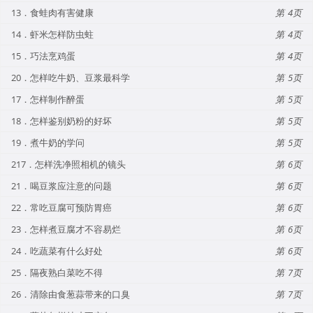
13．食蛙肉有害健康
4
14．虾米怎样防虫蛀
4
15．巧法烹鸡蛋
4
20．怎样吃牛奶、豆浆最科学
5
17．怎样制作醉蛋
5
18．怎样鉴别奶粉的好坏
5
19．煮牛奶的学问
5
217．怎样洗净照相机的镜头
6
21．喝豆浆应注意的问题
6
22．常吃豆腐可预防胃癌
6
23．怎样煮豆腐才不容易烂
6
24．吃蔬菜有什么好处
6
25．隔夜熟白菜吃不得
7
26．清除由食葱蒜带来的口臭
7