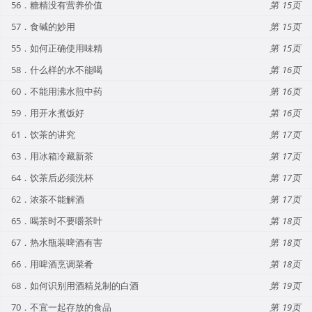
56．糖精没有营养价值
15
57．食碱的妙用
15
55．如何正确使用味精
15
58．什么样的水不能喝
16
60．不能用沸水煎中药
16
59．用开水煮饭好
16
61．饮茶的讲究
17
63．用冰箱冷藏新茶
17
64．饮茶后必须洗杯
17
62．浓茶不能解酒
17
65．喝茶时不要嚼茶叶
18
67．热水瓶装啤酒有害
18
66．用啤酒烹调菜肴
18
68．如何识别用酒精兑制的白酒
19
70．不宜一起存放的食品
19