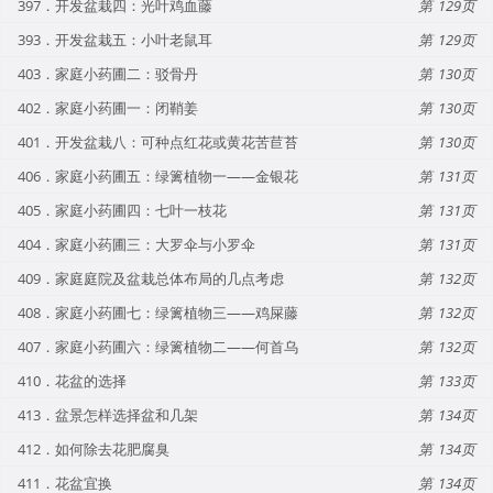
397．开发盆栽四：光叶鸡血藤
129
393．开发盆栽五：小叶老鼠耳
129
403．家庭小药圃二：驳骨丹
130
402．家庭小药圃一：闭鞘姜
130
401．开发盆栽八：可种点红花或黄花苦苣苔
130
406．家庭小药圃五：绿篱植物一——金银花
131
405．家庭小药圃四：七叶一枝花
131
404．家庭小药圃三：大罗伞与小罗伞
131
409．家庭庭院及盆栽总体布局的几点考虑
132
408．家庭小药圃七：绿篱植物三——鸡屎藤
132
407．家庭小药圃六：绿篱植物二——何首乌
132
410．花盆的选择
133
413．盆景怎样选择盆和几架
134
412．如何除去花肥腐臭
134
411．花盆宜换
134