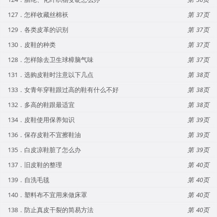
127．怎样收藏丝棉袄
37
129．各类皮革的识别
37
130．皮鞋的种类
37
128．怎样除去卫生球樟脑气味
37
131．选购皮鞋时注意以下几点
38
133．女青年穿鞋跟过高的鞋有什么不好
38
132．多高的鞋跟最适宜
38
134．皮鞋使用保养知识
39
136．保存皮鞋不宜擦鞋油
39
135．白皮凉鞋脏了怎么办
39
137．旧皮鞋的整理
40
139．自洗毛毯
40
140．塑料布不宜用来做床罩
40
138．防止真皮干裂的简易方法
40