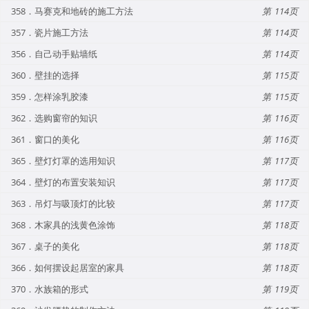
358．马赛克和地砖的施工方法
114
357．瓷片施工方法
114
356．自己动手贴墙纸
114
360．壁挂的选择
115
359．怎样涂乳胶漆
115
362．选购窗帘的知识
116
361．窗口的美化
116
365．壁灯灯罩的选用知识
117
364．壁灯的布置安装知识
117
363．吊灯与吸顶灯的比较
117
368．木家具的浅黄色涂饰
118
367．桌子的美化
118
366．如何摆设起居室的家具
118
370．水族箱的形式
119