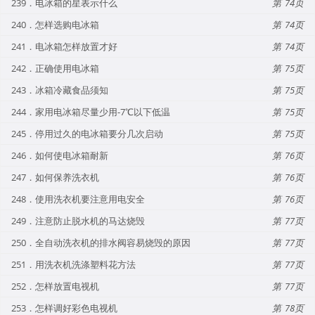
239．电冰箱的星表示什么
74
240．怎样选购电冰箱
74
241．电冰箱怎样放置才好
74
242．正确使用电冰箱
75
243．冰箱冷藏食品须知
75
244．家用电冰箱尽量少用-7℃以下低温
75
245．停用过久的电冰箱要分几次启动
75
246．如何使电冰箱耐新
76
247．如何保养洗衣机
76
248．使用洗衣机要注意用电安全
76
249．注意防止脱水机的马达烧毁
77
250．全自动洗衣机的排水阀容易烧毁的原因
77
251．用洗衣机洗涤塑料花方法
77
252．怎样放置电视机
77
253．怎样调好彩色电视机
78