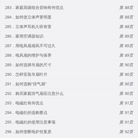
283．家庭高级组合音响有何优点
88
284．如何使立体声更明显
88
285．立体声耳机久听有害
88
286．家用空调器知识
89
287．用电风扇扇风不可过久
89
288．电风扇的维护与保养
89
289．如何选择吊扇的尺寸
90
290．怎样安装吊扇叶片
90
291．如何选购“排气扇”
90
292．购买家庭排气扇应注意什么
90
293．电磁灶有何优点
91
294．电磁灶的选购要点
91
295．电磁灶的使用注意事项
91
296．如何使断电炉丝复原
92