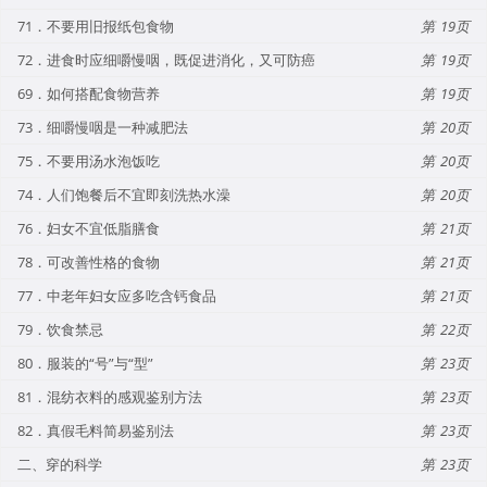
71．不要用旧报纸包食物
19
72．进食时应细嚼慢咽，既促进消化，又可防癌
19
69．如何搭配食物营养
19
73．细嚼慢咽是一种减肥法
20
75．不要用汤水泡饭吃
20
74．人们饱餐后不宜即刻洗热水澡
20
76．妇女不宜低脂膳食
21
78．可改善性格的食物
21
77．中老年妇女应多吃含钙食品
21
79．饮食禁忌
22
80．服装的“号”与“型”
23
81．混纺衣料的感观鉴别方法
23
82．真假毛料简易鉴别法
23
二、穿的科学
23