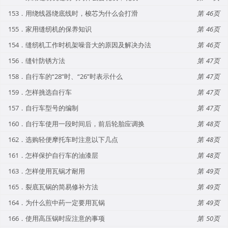
153．用绕线器绕底线时，梭芯为什么会打滑
46
155．家用缝纫机的保养知识
46
154．缝纫机工作时机架噪音大的原因及解决办法
46
156．缝针防锈方法
47
158．自行车的“28”时、“26”时表示什么
47
159．怎样挑选自行车
47
157．自行车型号的编制
47
160．自行车使用一段时间后，前后轮胎应调换
48
162．选购轻便摩托车时注意以下几点
48
161．怎样保护自行车的油漆层
48
163．怎样使用瓦锅才耐用
49
165．裂底瓦锅的简易修补方法
49
164．为什么煎中药一定要用瓦锅
49
166．使用高压锅时应注意的事项
50