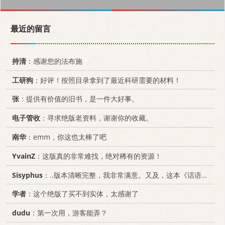
最近的留言
持清
：感谢您的法布施
工研狗
：好评！按照目录拿到了最近科研需要的材料！
张
：提供有价值的旧书，是一件大好事。
电子管收
：寻求绝版老资料，谢谢你的收藏。
南华
：emm，你这也太棒了吧
YvainZ
：这版真的非常难找，绝对稀有的资源！
Sisyphus
：..版本清晰完整，我非常满意。又及，这本《话语的真相》...
学者
：这个绝版了买不到实体，太感谢了
dudu
：第一次用，游客能弄？