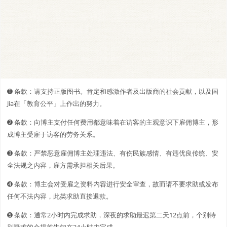
➊️ 条款：请支持正版图书。肯定和感激作者及出版商的社会贡献，以及国
Jia在「教育公平」上作出的努力。
➋️️ 条款：向博主支付任何费用都意味着在访客的主观意识下雇佣博主，形
成博主受雇于访客的劳务关系。
➌ 条款：严禁恶意雇佣博主处理违法、有伤民族感情、有违优良传统、安
全法规之内容，雇方需承担相关后果。
➍ 条款：博主会对受雇之资料内容进行安全审查，故而请不要求助或发布
任何不法内容，此类求助直接退款。
➎ 条款：通常2小时内完成求助，深夜的求助最迟第二天12点前，个别特
别疑难的会提前告知在24小时内完成。