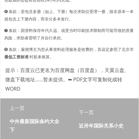
➏ 条款：若包含多册（如上、下册）每次求助仅受理一册，除非原本一本
就包含上下册内容，而非分多本发行。
➐ 条款：因资料保存年代久远、或受当时印刷技术限制而可能导致的质量
风险，求助者需明了并自行承担。
➑ 条款：雇佣博主为您从事资料处理服务是收费的，其设定参照了北京市
最低工资标准
时薪来推算。
提示：百度云已更名为百度网盘（百度盘），天翼云盘、
微盘下载地址……暂未提供。
➥ PDF文字可复制化或转
WORD
上一页
下一页
中外最新国际条约大全
近卅年国际关系小史
下