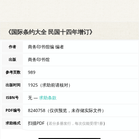
《国际条约大全 民国十四年增订》
商务印书馆编 编者
作者
商务印书馆
出版
989
参考页数
1925（求助前请核对）
出版时间
无 —
求助条款
ISBN号
8240758（仅供预览，未存储实际文件）
PDF编号
扫描PDF（
）
求助格式
若分多册发行，每次仅能受理1册